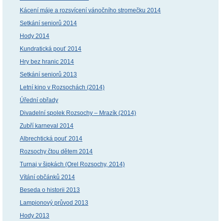
Kácení máje a rozsvícení vánočního stromečku 2014
Setkání seniorů 2014
Hody 2014
Kundratická pouť 2014
Hry bez hranic 2014
Setkání seniorů 2013
Letní kino v Rozsochách (2014)
Úřední obřady
Divadelní spolek Rozsochy – Mrazík (2014)
Zubří karneval 2014
Albrechtická pouť 2014
Rozsochy čtou dětem 2014
Turnaj v šipkách (Orel Rozsochy, 2014)
Vítání občánků 2014
Beseda o historii 2013
Lampionový průvod 2013
Hody 2013