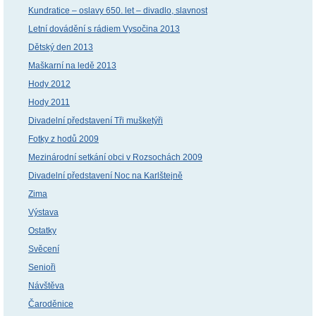
Kundratice – oslavy 650. let – divadlo, slavnost
Letní dovádění s rádiem Vysočina 2013
Dětský den 2013
Maškarní na ledě 2013
Hody 2012
Hody 2011
Divadelní představení Tři mušketýři
Fotky z hodů 2009
Mezinárodní setkání obci v Rozsochách 2009
Divadelní představení Noc na Karlštejně
Zima
Výstava
Ostatky
Svěcení
Senioři
Návštěva
Čaroděnice