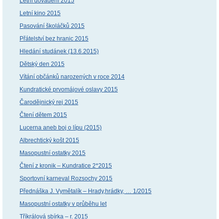
Letní dovádění 2015
Letní kino 2015
Pasování školáčků 2015
Přátelství bez hranic 2015
Hledání studánek (13.6.2015)
Dětský den 2015
Vítání občánků narozených v roce 2014
Kundratické prvomájové oslavy 2015
Čarodějnický rej 2015
Čtení dětem 2015
Lucerna aneb boj o lípu (2015)
Albrechtický košt 2015
Masopustní ostatky 2015
Čtení z kronik – Kundratice 2*2015
Sportovní karneval Rozsochy 2015
Přednáška J. Vymětalík – Hrady,hrádky, … 1/2015
Masopustní ostatky v průběhu let
Tříkrálová sbírka – r. 2015