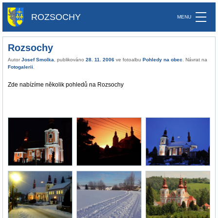
ROZSOCHY
Rozsochy
Autor
Josef Smolka
, publikováno
28. 11. 2006
ve fotoalbu
Pohledy na obec
. Návrat na
Fotogalerii
.
Zde nabízíme několik pohledů na Rozsochy