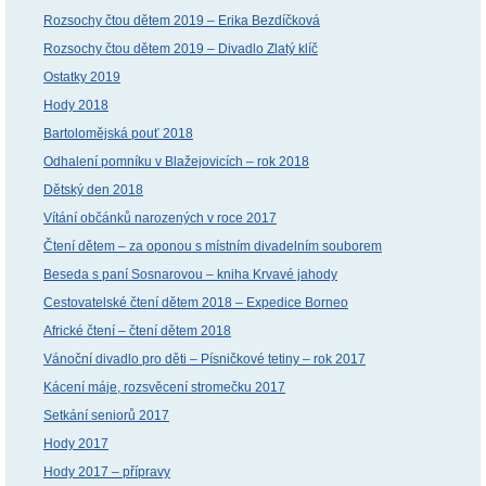
Rozsochy čtou dětem 2019 – Erika Bezdíčková
Rozsochy čtou dětem 2019 – Divadlo Zlatý klíč
Ostatky 2019
Hody 2018
Bartolomějská pouť 2018
Odhalení pomníku v Blažejovicích – rok 2018
Dětský den 2018
Vítání občánků narozených v roce 2017
Čtení dětem – za oponou s místním divadelním souborem
Beseda s paní Sosnarovou – kniha Krvavé jahody
Cestovatelské čtení dětem 2018 – Expedice Borneo
Africké čtení – čtení dětem 2018
Vánoční divadlo pro děti – Písničkové tetiny – rok 2017
Kácení máje, rozsvěcení stromečku 2017
Setkání seniorů 2017
Hody 2017
Hody 2017 – přípravy