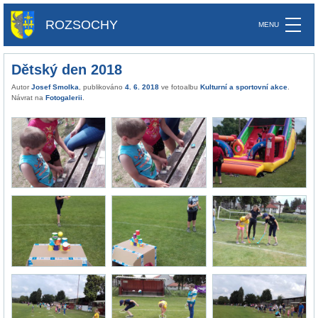
ROZSOCHY
Dětský den 2018
Autor
Josef Smolka
, publikováno
4. 6. 2018
ve fotoalbu
Kulturní a sportovní akce
.
Návrat na
Fotogalerii
.