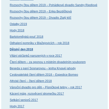
Rozsochy čtou dětem 2019 – Pohádkové divadlo Sandry Riedlové
Rozsochy čtou dětem 2019 – Erika Bezdíčková
Rozsochy čtou dětem 2019 – Divadlo Zlatý klíč
Ostatky 2019
Hody 2018
Bartolomějská pouť 2018
Odhalení pomníku v Blažejovicích – rok 2018
Dětský den 2018
Vítání občánků narozených v roce 2017
Čtení dětem – za oponou s místním divadelním souborem
Beseda s paní Sosnarovou – kniha Krvavé jahody
Cestovatelské čtení dětem 2018 – Expedice Borneo
Africké čtení – čtení dětem 2018
Vánoční divadlo pro děti – Písničkové tetiny – rok 2017
Kácení máje, rozsvěcení stromečku 2017
Setkání seniorů 2017
Hody 2017