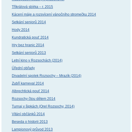
Tříkrálová sbírka – r. 2015
Kácení máje a rozsvícení vánočního stromečku 2014
Setkání seniorů 2014
Hody 2014
Kundratická pouť 2014
Hry bez hranic 2014
Setkání seniorů 2013
Letní kino v Rozsochách (2014)
Úřední obřady
Divadelní spolek Rozsochy – Mrazík (2014)
Zubří karneval 2014
Albrechtická pouť 2014
Rozsochy čtou dětem 2014
Turnaj v šipkách (Orel Rozsochy, 2014)
Vítání občánků 2014
Beseda o historii 2013
Lampionový průvod 2013