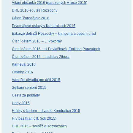
Vítání občánků 2016 (narozených v roce 2015)
DHL 2016-soutěž Rozsochy
Pálení čarodějnic 2016
Prvomájové oslavy v Kundraticích 2016
Exkurze dětí ZŠ Rozsochy – knihovna a obecní úřad
Čtení dětem 2016 – L. Pokorný
Čtení dětem 2016 – sl.Pavlačková, Emillion,Paravánek
Čtení dětem 2016 – Ladislav Zibura
Karneval 2016
Ostatky 2016
Vánoční divadlo pro děti 2015
Setkání seniorů 2015
Cesta za poklady
Hody 2015
Hrátky s čertem – divadlo Kundratice 2015
Hry bez hranic II. (rok 2015)
DHL 2015 – soutěž v Rozsochách