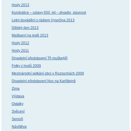
Hody 2013
Kundratice – oslavy 650. let – divadlo, slavnost
Letní dovádění s rádiem Vysočina 2013
Dětský den 2013
Maškarní na ledě 2013
Hody 2012
Hody 2011
Divadelní představení Tři mušketýři
Fotky z hodů 2009
Mezinárodní setkání obci v Rozsochách 2009
Divadelní představení Noc na Karlštejně
Zima
Výstava
Ostatky
Svěcení
Senioři
Návštěva