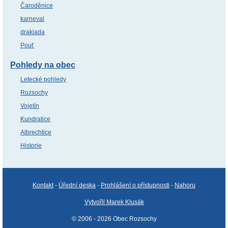
Čaroděnice
karneval
drakiada
Pouť
Pohledy na obec
Letecké pohledy
Rozsochy
Vojetín
Kundratice
Albrechtice
Historie
Kontakt
-
Úřední deska
-
Prohlášení o přístupnosti
-
Nahoru
Vytvořil Marek Klusák
© 2006 - 2026 Obec Rozsochy