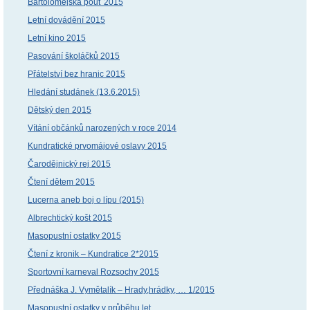
Bartolomějská pouť 2015
Letní dovádění 2015
Letní kino 2015
Pasování školáčků 2015
Přátelství bez hranic 2015
Hledání studánek (13.6.2015)
Dětský den 2015
Vítání občánků narozených v roce 2014
Kundratické prvomájové oslavy 2015
Čarodějnický rej 2015
Čtení dětem 2015
Lucerna aneb boj o lípu (2015)
Albrechtický košt 2015
Masopustní ostatky 2015
Čtení z kronik – Kundratice 2*2015
Sportovní karneval Rozsochy 2015
Přednáška J. Vymětalík – Hrady,hrádky, … 1/2015
Masopustní ostatky v průběhu let