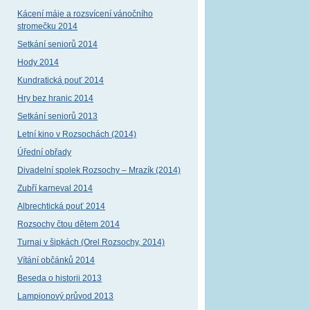
Kácení máje a rozsvícení vánočního
stromečku 2014
Setkání seniorů 2014
Hody 2014
Kundratická pouť 2014
Hry bez hranic 2014
Setkání seniorů 2013
Letní kino v Rozsochách (2014)
Úřední obřady
Divadelní spolek Rozsochy – Mrazík (2014)
Zubří karneval 2014
Albrechtická pouť 2014
Rozsochy čtou dětem 2014
Turnaj v šipkách (Orel Rozsochy, 2014)
Vítání občánků 2014
Beseda o historii 2013
Lampionový průvod 2013