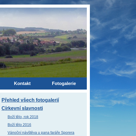
Kontakt
Fotogalerie
Přehled všech fotogalerií
Církevní slavnosti
Boží tělo, rok 2018
Boží tělo 2016
Vánoční návštěva u pana faráře Sporera