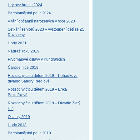
Hry bez hranic 2024
Bartolomějská pouť 2024
Vítání občánků narozených v roce 2023
Setkání seniorů 2023 – vystoupení dětí ze ZŠ
Rozsochy
42963874_n
Hody 2021
Nádraží roku 2019
Prvomájové oslavy v Kundraticích
Čarodějnice 2019
Rozsochy čtou dětem 2019 – Pohádkové
divadlo Sandry Riedlové
Rozsochy čtou dětem 2019 – Erika
Bezdíčková
Rozsochy čtou dětem 2019 – Divadlo Zlatý
klíč
Ostatky 2019
Hody 2018
Bartolomějská pouť 2018