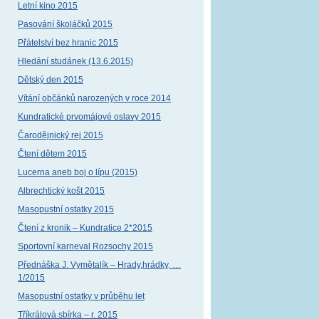
Letní kino 2015
Pasování školáčků 2015
Přátelství bez hranic 2015
Hledání studánek (13.6.2015)
Dětský den 2015
Vítání občánků narozených v roce 2014
Kundratické prvomájové oslavy 2015
Čarodějnický rej 2015
Čtení dětem 2015
Lucerna aneb boj o lípu (2015)
Albrechtický košt 2015
Masopustní ostatky 2015
Čtení z kronik – Kundratice 2*2015
Sportovní karneval Rozsochy 2015
Přednáška J. Vymětalík – Hrady,hrádky, …
1/2015
Masopustní ostatky v průběhu let
Tříkrálová sbírka – r. 2015