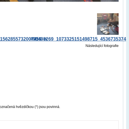
51562855732007459_n
490498269_1073325151498715_45367353742
Následující fotografie
označená hvězdičkou (*) jsou povinná.