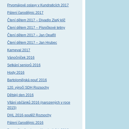
Prvomájové oslavy v Kundraticích 2017
Pálení čarodějnic 2017
Čtení dětem 2017 – Divadlo Zlatý klíč
Čtení dětem 2017 – Písničkové tetiny
Čtení dětem 2017 – Jan Opatřil
Čtení dětem 2017 – Jan Hrubec
Karneval 2017
Vánočníček 2016
Setkání seniorů 2016
Hody 2016
Bartolomějská pouť 2016
120. výročí SDH Rozsochy
Dětský den 2016
Vítání občánků 2016 (narozených v roce
2015)
DHL 2016-soutěž Rozsochy
Pálení čarodějnic 2016