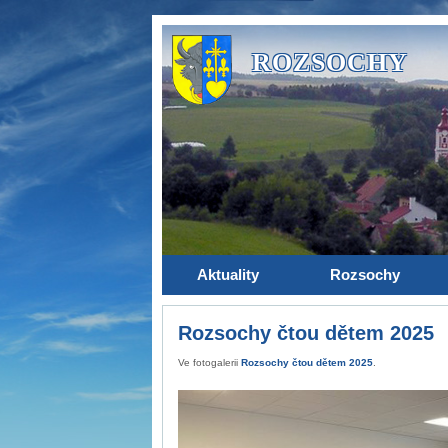
ROZSOCHY
Aktuality
Rozsochy
Rozsochy čtou dětem 2025
Ve fotogalerii
Rozsochy čtou dětem 2025
.