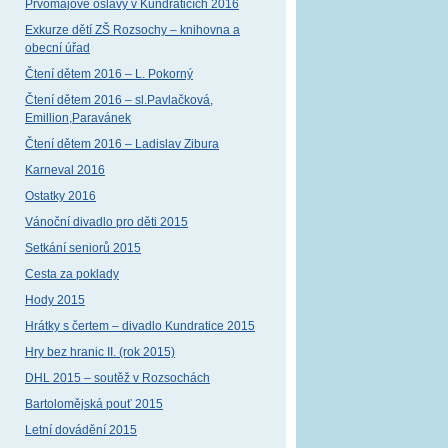
Prvomájové oslavy v Kundraticích 2016
Exkurze dětí ZŠ Rozsochy – knihovna a
obecní úřad
Čtení dětem 2016 – L. Pokorný
Čtení dětem 2016 – sl.Pavlačková,
Emillion,Paravánek
Čtení dětem 2016 – Ladislav Zibura
Karneval 2016
Ostatky 2016
Vánoční divadlo pro děti 2015
Setkání seniorů 2015
Cesta za poklady
Hody 2015
Hrátky s čertem – divadlo Kundratice 2015
Hry bez hranic II. (rok 2015)
DHL 2015 – soutěž v Rozsochách
Bartolomějská pouť 2015
Letní dovádění 2015