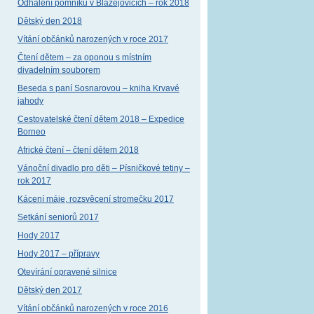
Odhalení pomníku v Blažejovicích – rok 2018
Dětský den 2018
Vítání občánků narozených v roce 2017
Čtení dětem – za oponou s místním
divadelním souborem
Beseda s paní Sosnarovou – kniha Krvavé
jahody
Cestovatelské čtení dětem 2018 – Expedice
Borneo
Africké čtení – čtení dětem 2018
Vánoční divadlo pro děti – Písničkové tetiny –
rok 2017
Kácení máje, rozsvěcení stromečku 2017
Setkání seniorů 2017
Hody 2017
Hody 2017 – přípravy
Otevírání opravené silnice
Dětský den 2017
Vítání občánků narozených v roce 2016