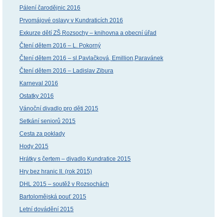
Pálení čarodějnic 2016
Prvomájové oslavy v Kundraticích 2016
Exkurze dětí ZŠ Rozsochy – knihovna a obecní úřad
Čtení dětem 2016 – L. Pokorný
Čtení dětem 2016 – sl.Pavlačková, Emillion,Paravánek
Čtení dětem 2016 – Ladislav Zibura
Karneval 2016
Ostatky 2016
Vánoční divadlo pro děti 2015
Setkání seniorů 2015
Cesta za poklady
Hody 2015
Hrátky s čertem – divadlo Kundratice 2015
Hry bez hranic II. (rok 2015)
DHL 2015 – soutěž v Rozsochách
Bartolomějská pouť 2015
Letní dovádění 2015