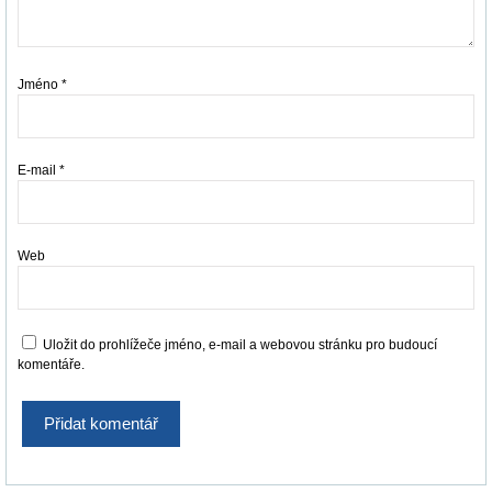
Jméno
*
E-mail
*
Web
Uložit do prohlížeče jméno, e-mail a webovou stránku pro budoucí
komentáře.