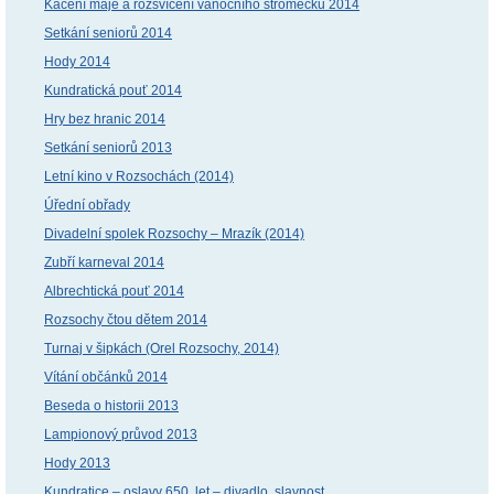
Kácení máje a rozsvícení vánočního stromečku 2014
Setkání seniorů 2014
Hody 2014
Kundratická pouť 2014
Hry bez hranic 2014
Setkání seniorů 2013
Letní kino v Rozsochách (2014)
Úřední obřady
Divadelní spolek Rozsochy – Mrazík (2014)
Zubří karneval 2014
Albrechtická pouť 2014
Rozsochy čtou dětem 2014
Turnaj v šipkách (Orel Rozsochy, 2014)
Vítání občánků 2014
Beseda o historii 2013
Lampionový průvod 2013
Hody 2013
Kundratice – oslavy 650. let – divadlo, slavnost