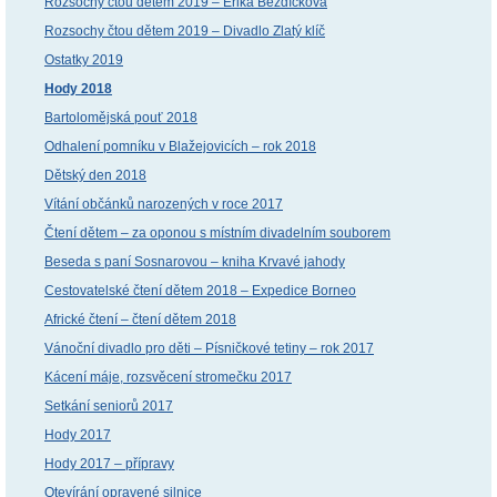
Rozsochy čtou dětem 2019 – Erika Bezdíčková
Rozsochy čtou dětem 2019 – Divadlo Zlatý klíč
Ostatky 2019
Hody 2018
Bartolomějská pouť 2018
Odhalení pomníku v Blažejovicích – rok 2018
Dětský den 2018
Vítání občánků narozených v roce 2017
Čtení dětem – za oponou s místním divadelním souborem
Beseda s paní Sosnarovou – kniha Krvavé jahody
Cestovatelské čtení dětem 2018 – Expedice Borneo
Africké čtení – čtení dětem 2018
Vánoční divadlo pro děti – Písničkové tetiny – rok 2017
Kácení máje, rozsvěcení stromečku 2017
Setkání seniorů 2017
Hody 2017
Hody 2017 – přípravy
Otevírání opravené silnice