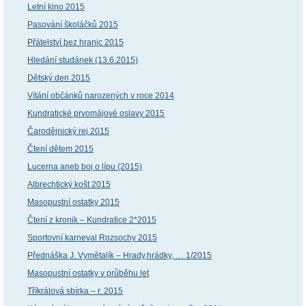
Letní kino 2015
Pasování školáčků 2015
Přátelství bez hranic 2015
Hledání studánek (13.6.2015)
Dětský den 2015
Vítání občánků narozených v roce 2014
Kundratické prvomájové oslavy 2015
Čarodějnický rej 2015
Čtení dětem 2015
Lucerna aneb boj o lípu (2015)
Albrechtický košt 2015
Masopustní ostatky 2015
Čtení z kronik – Kundratice 2*2015
Sportovní karneval Rozsochy 2015
Přednáška J. Vymětalík – Hrady,hrádky, … 1/2015
Masopustní ostatky v průběhu let
Tříkrálová sbírka – r. 2015