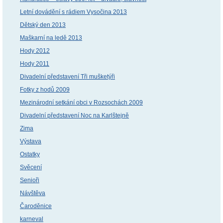
Letní dovádění s rádiem Vysočina 2013
Dětský den 2013
Maškarní na ledě 2013
Hody 2012
Hody 2011
Divadelní představení Tři mušketýři
Fotky z hodů 2009
Mezinárodní setkání obci v Rozsochách 2009
Divadelní představení Noc na Karlštejně
Zima
Výstava
Ostatky
Svěcení
Senioři
Návštěva
Čaroděnice
karneval