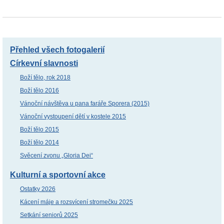
Přehled všech fotogalerií
Církevní slavnosti
Boží tělo, rok 2018
Boží tělo 2016
Vánoční návštěva u pana faráře Sporera (2015)
Vánoční vystoupení dětí v kostele 2015
Boží tělo 2015
Boží tělo 2014
Svěcení zvonu „Gloria Dei“
Kulturní a sportovní akce
Ostatky 2026
Kácení máje a rozsvícení stromečku 2025
Setkání seniorů 2025