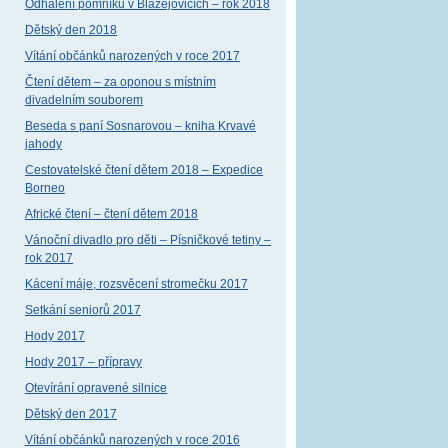
Odhalení pomníku v Blažejovicích – rok 2018
Dětský den 2018
Vítání občánků narozených v roce 2017
Čtení dětem – za oponou s místním
divadelním souborem
Beseda s paní Sosnarovou – kniha Krvavé
jahody
Cestovatelské čtení dětem 2018 – Expedice
Borneo
Africké čtení – čtení dětem 2018
Vánoční divadlo pro děti – Písničkové tetiny –
rok 2017
Kácení máje, rozsvěcení stromečku 2017
Setkání seniorů 2017
Hody 2017
Hody 2017 – přípravy
Otevírání opravené silnice
Dětský den 2017
Vítání občánků narozených v roce 2016