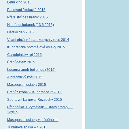
Letní kino 2015
Pasování školáčků 2015
Přátelství bez hranic 2015
Hledání studánek (13.6.2015)
Dětský den 2015
Vítání občánků narozených v roce 2014
Kundratické prvomájové oslavy 2015
Čarodějnický rej 2015
Čtení dětem 2015
Lucerna aneb boj o lípu (2015)
Albrechtický košt 2015
Masopustní ostatky 2015
Čtení z kronik – Kundratice 2*2015
Sportovní karneval Rozsochy 2015
Přednáška J. Vymětalík – Hrady,hrádky, …
1/2015
Masopustní ostatky v průběhu let
Tříkrálová sbírka – r. 2015