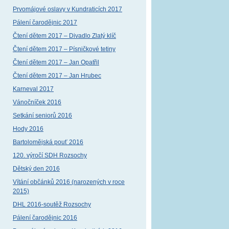
Prvomájové oslavy v Kundraticích 2017
Pálení čarodějnic 2017
Čtení dětem 2017 – Divadlo Zlatý klíč
Čtení dětem 2017 – Písničkové tetiny
Čtení dětem 2017 – Jan Opatřil
Čtení dětem 2017 – Jan Hrubec
Karneval 2017
Vánočníček 2016
Setkání seniorů 2016
Hody 2016
Bartolomějská pouť 2016
120. výročí SDH Rozsochy
Dětský den 2016
Vítání občánků 2016 (narozených v roce
2015)
DHL 2016-soutěž Rozsochy
Pálení čarodějnic 2016