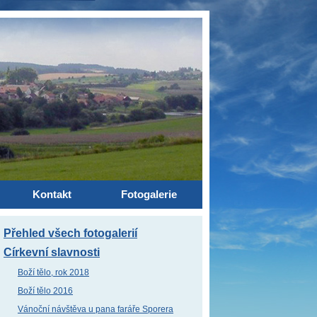
Kontakt
Fotogalerie
Přehled všech fotogalerií
Církevní slavnosti
Boží tělo, rok 2018
Boží tělo 2016
Vánoční návštěva u pana faráře Sporera