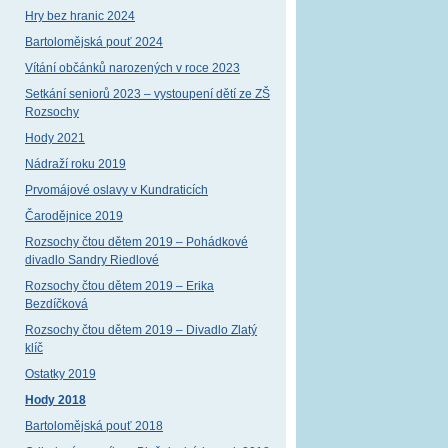
Hry bez hranic 2024
Bartolomějská pouť 2024
Vítání občánků narozených v roce 2023
Setkání seniorů 2023 – vystoupení dětí ze ZŠ
Rozsochy
Hody 2021
Nádraží roku 2019
Prvomájové oslavy v Kundraticích
Čarodějnice 2019
Rozsochy čtou dětem 2019 – Pohádkové
divadlo Sandry Riedlové
Rozsochy čtou dětem 2019 – Erika
Bezdíčková
Rozsochy čtou dětem 2019 – Divadlo Zlatý
klíč
Ostatky 2019
Hody 2018
Bartolomějská pouť 2018