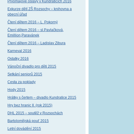
Prvomájové oslavy v Kundraticích 2016
Exkurze dětí ZŠ Rozsochy – knihovna a
obecní úřad
Čtení dětem 2016 – L. Pokorný
Čtení dětem 2016 – sl.Pavlačková,
Emillion,Paravánek
Čtení dětem 2016 – Ladislav Zibura
Karneval 2016
Ostatky 2016
Vánoční divadlo pro děti 2015
Setkání seniorů 2015
Cesta za poklady
Hody 2015
Hrátky s čertem – divadlo Kundratice 2015
Hry bez hranic II. (rok 2015)
DHL 2015 – soutěž v Rozsochách
Bartolomějská pouť 2015
Letní dovádění 2015