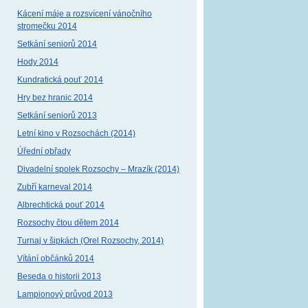
Kácení máje a rozsvícení vánočního
stromečku 2014
Setkání seniorů 2014
Hody 2014
Kundratická pouť 2014
Hry bez hranic 2014
Setkání seniorů 2013
Letní kino v Rozsochách (2014)
Úřední obřady
Divadelní spolek Rozsochy – Mrazík (2014)
Zubří karneval 2014
Albrechtická pouť 2014
Rozsochy čtou dětem 2014
Turnaj v šipkách (Orel Rozsochy, 2014)
Vítání občánků 2014
Beseda o historii 2013
Lampionový průvod 2013