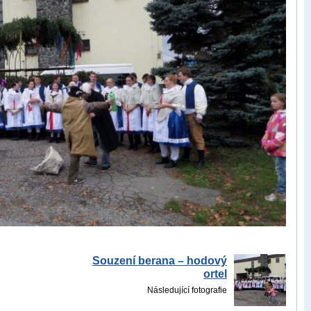
Souzení berana – hodový
ortel
Následující fotografie