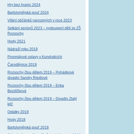
Hry bez hranic 2024
Bartolomějská pouť 2024
Vítání občánků narozených v roce 2023
Setkání seniorů 2023 – vystoupení dětí ze ZŠ
Rozsochy
Hody 2021
Nádraží roku 2019
Prvomájové oslavy v Kundraticích
Čarodějnice 2019
Rozsochy čtou dětem 2019 – Pohádkové
divadlo Sandry Riedlové
Rozsochy čtou dětem 2019 – Erika
Bezdíčková
Rozsochy čtou dětem 2019 – Divadlo Zlatý
klíč
Ostatky 2019
Hody 2018
Bartolomějská pouť 2018