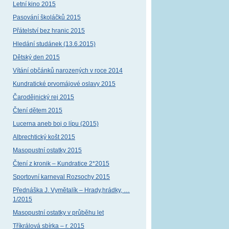
Letní kino 2015
Pasování školáčků 2015
Přátelství bez hranic 2015
Hledání studánek (13.6.2015)
Dětský den 2015
Vítání občánků narozených v roce 2014
Kundratické prvomájové oslavy 2015
Čarodějnický rej 2015
Čtení dětem 2015
Lucerna aneb boj o lípu (2015)
Albrechtický košt 2015
Masopustní ostatky 2015
Čtení z kronik – Kundratice 2*2015
Sportovní karneval Rozsochy 2015
Přednáška J. Vymětalík – Hrady,hrádky, …
1/2015
Masopustní ostatky v průběhu let
Tříkrálová sbírka – r. 2015