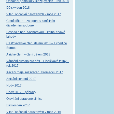
Odhalení pomníku v Blažejovicích – rok 2018
Dětský den 2018
Vítání občánků narozených v roce 2017
Čtení dětem – za oponou s místním
divadelním souborem
Beseda s paní Sosnarovou – kniha Krvavé
jahody
Cestovatelské čtení dětem 2018 – Expedice
Borneo
Africké čtení – čtení dětem 2018
Vánoční divadlo pro děti – Písničkové tetiny –
rok 2017
Kácení máje, rozsvěcení stromečku 2017
Setkání seniorů 2017
Hody 2017
Hody 2017 – přípravy
Otevírání opravené silnice
Dětský den 2017
Vítání občánků narozených v roce 2016