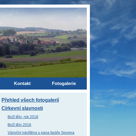
Kontakt
Fotogalerie
Přehled všech fotogalerií
Církevní slavnosti
Boží tělo, rok 2018
Boží tělo 2016
Vánoční návštěva u pana faráře Sporera