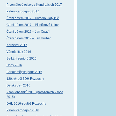
Prvomájové oslavy v Kundraticích 2017
Pálení čarodějnic 2017
Čtení dětem 2017 – Divadlo Zlatý klíč
Čtení dětem 2017 – Písničkové tetiny
Čtení dětem 2017 – Jan Opatřil
Čtení dětem 2017 – Jan Hrubec
Karneval 2017
Vánočníček 2016
Setkání seniorů 2016
Hody 2016
Bartolomějská pouť 2016
120. výročí SDH Rozsochy
Dětský den 2016
Vítání občánků 2016 (narozených v roce
2015)
DHL 2016-soutěž Rozsochy
Pálení čarodějnic 2016