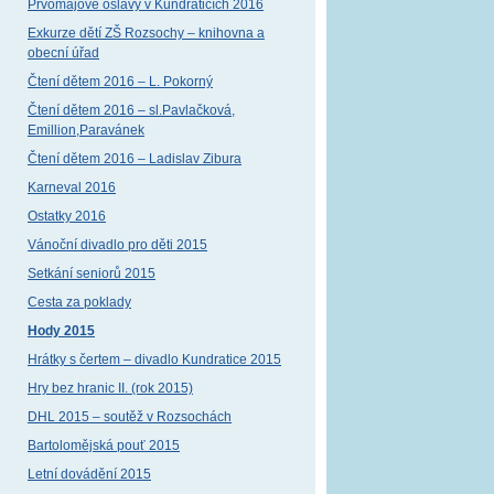
Prvomájové oslavy v Kundraticích 2016
Exkurze dětí ZŠ Rozsochy – knihovna a
obecní úřad
Čtení dětem 2016 – L. Pokorný
Čtení dětem 2016 – sl.Pavlačková,
Emillion,Paravánek
Čtení dětem 2016 – Ladislav Zibura
Karneval 2016
Ostatky 2016
Vánoční divadlo pro děti 2015
Setkání seniorů 2015
Cesta za poklady
Hody 2015
Hrátky s čertem – divadlo Kundratice 2015
Hry bez hranic II. (rok 2015)
DHL 2015 – soutěž v Rozsochách
Bartolomějská pouť 2015
Letní dovádění 2015