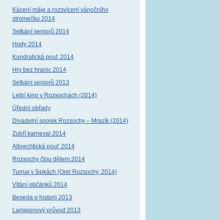
Kácení máje a rozsvícení vánočního
stromečku 2014
Setkání seniorů 2014
Hody 2014
Kundratická pouť 2014
Hry bez hranic 2014
Setkání seniorů 2013
Letní kino v Rozsochách (2014)
Úřední obřady
Divadelní spolek Rozsochy – Mrazík (2014)
Zubří karneval 2014
Albrechtická pouť 2014
Rozsochy čtou dětem 2014
Turnaj v šipkách (Orel Rozsochy, 2014)
Vítání občánků 2014
Beseda o historii 2013
Lampionový průvod 2013