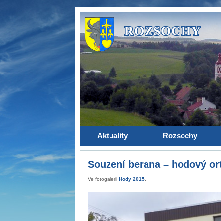
ROZSOCHY
Aktuality
Rozsochy
Souzení berana – hodový ort
Ve fotogalerii
Hody 2015
.