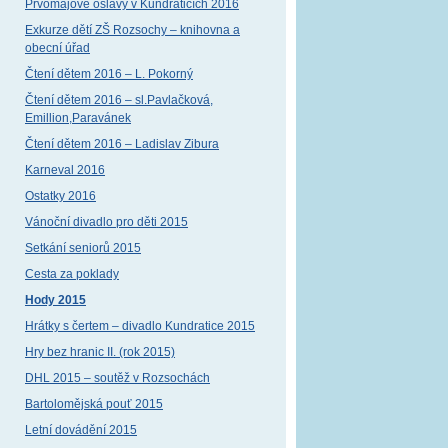
Prvomájové oslavy v Kundraticích 2016
Exkurze dětí ZŠ Rozsochy – knihovna a
obecní úřad
Čtení dětem 2016 – L. Pokorný
Čtení dětem 2016 – sl.Pavlačková,
Emillion,Paravánek
Čtení dětem 2016 – Ladislav Zibura
Karneval 2016
Ostatky 2016
Vánoční divadlo pro děti 2015
Setkání seniorů 2015
Cesta za poklady
Hody 2015
Hrátky s čertem – divadlo Kundratice 2015
Hry bez hranic II. (rok 2015)
DHL 2015 – soutěž v Rozsochách
Bartolomějská pouť 2015
Letní dovádění 2015