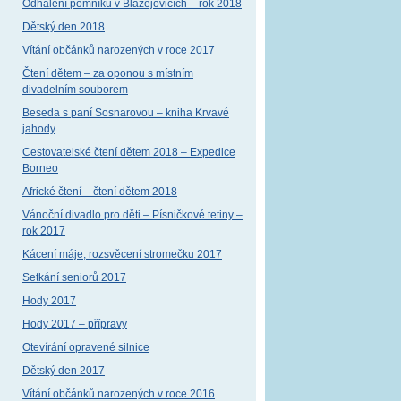
Odhalení pomníku v Blažejovicích – rok 2018
Dětský den 2018
Vítání občánků narozených v roce 2017
Čtení dětem – za oponou s místním
divadelním souborem
Beseda s paní Sosnarovou – kniha Krvavé
jahody
Cestovatelské čtení dětem 2018 – Expedice
Borneo
Africké čtení – čtení dětem 2018
Vánoční divadlo pro děti – Písničkové tetiny –
rok 2017
Kácení máje, rozsvěcení stromečku 2017
Setkání seniorů 2017
Hody 2017
Hody 2017 – přípravy
Otevírání opravené silnice
Dětský den 2017
Vítání občánků narozených v roce 2016