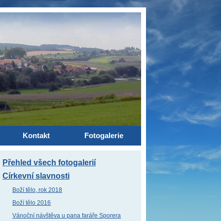
Kontakt
Fotogalerie
Přehled všech fotogalerií
Církevní slavnosti
Boží tělo, rok 2018
Boží tělo 2016
Vánoční návštěva u pana faráře Sporera