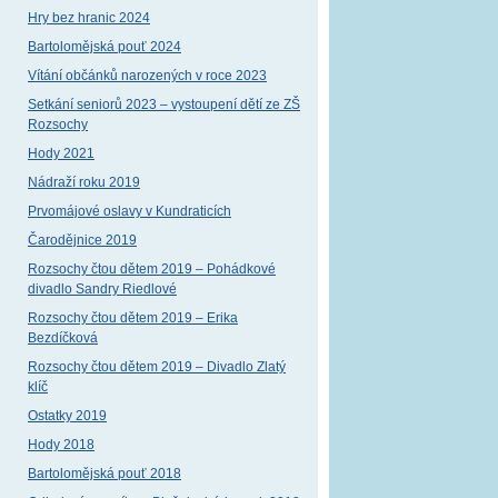
Hry bez hranic 2024
Bartolomějská pouť 2024
Vítání občánků narozených v roce 2023
Setkání seniorů 2023 – vystoupení dětí ze ZŠ
Rozsochy
Hody 2021
Nádraží roku 2019
Prvomájové oslavy v Kundraticích
Čarodějnice 2019
Rozsochy čtou dětem 2019 – Pohádkové
divadlo Sandry Riedlové
Rozsochy čtou dětem 2019 – Erika
Bezdíčková
Rozsochy čtou dětem 2019 – Divadlo Zlatý
klíč
Ostatky 2019
Hody 2018
Bartolomějská pouť 2018