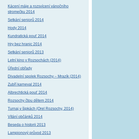
Kácení máje a rozsvícení vánočního
stromečku 2014
Setkání seniorů 2014
Hody 2014
Kundratická pouť 2014
Hry bez hranic 2014
Setkání seniorů 2013
Letní kino v Rozsochách (2014)
Úřední obřady
Divadelní spolek Rozsochy – Mrazík (2014)
Zubří karneval 2014
Albrechtická pouť 2014
Rozsochy čtou dětem 2014
Turnaj v šipkách (Orel Rozsochy, 2014)
Vítání občánků 2014
Beseda o historii 2013
Lampionový průvod 2013