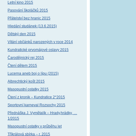
Letní kino 2015
Pasování školáčků 2015
Přátelství bez hranic 2015
Hledání studánek (13.6.2015)
Dětský den 2015
Vítání občánků narozených v roce 2014
Kundratické prvomájové oslavy 2015
Čarodějnický rej 2015
Čtení dětem 2015
Lucerna aneb boj o lípu (2015)
Albrechtický košt 2015
Masopustní ostatky 2015
Čtení z kronik – Kundratice 2*2015
Sportovní karneval Rozsochy 2015
Přednáška J. Vymětalík – Hrady,hrádky, …
1/2015
Masopustní ostatky v průběhu let
Tříkrálová sbírka – r. 2015