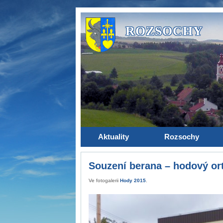
ROZSOCHY
Aktuality
Rozsochy
Souzení berana – hodový ort
Ve fotogalerii
Hody 2015
.