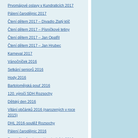
Prvomájové oslavy v Kundraticích 2017
Pálení čarodějnic 2017
Čtení dětem 2017 – Divadlo Zlatý klíč
Čtení dětem 2017 – Písničkové tetiny
Čtení dětem 2017 – Jan Opatřil
Čtení dětem 2017 – Jan Hrubec
Karneval 2017
Vánočníček 2016
Setkání seniorů 2016
Hody 2016
Bartolomějská pouť 2016
120. výročí SDH Rozsochy
Dětský den 2016
Vítání občánků 2016 (narozených v roce
2015)
DHL 2016-soutěž Rozsochy
Pálení čarodějnic 2016