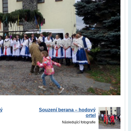
vý
Souzení berana – hodový
ortel
Následující fotografie