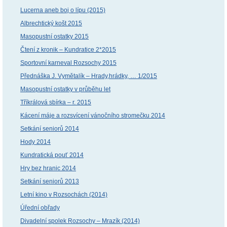
Lucerna aneb boj o lípu (2015)
Albrechtický košt 2015
Masopustní ostatky 2015
Čtení z kronik – Kundratice 2*2015
Sportovní karneval Rozsochy 2015
Přednáška J. Vymětalík – Hrady,hrádky, … 1/2015
Masopustní ostatky v průběhu let
Tříkrálová sbírka – r. 2015
Kácení máje a rozsvícení vánočního stromečku 2014
Setkání seniorů 2014
Hody 2014
Kundratická pouť 2014
Hry bez hranic 2014
Setkání seniorů 2013
Letní kino v Rozsochách (2014)
Úřední obřady
Divadelní spolek Rozsochy – Mrazík (2014)