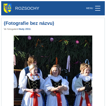
ROZSOCHY
(Fotografie bez názvu)
Ve fotogalerii
Hody 2011
.