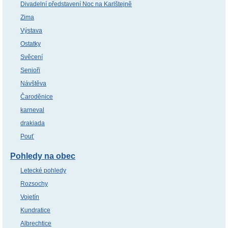
Divadelní představení Noc na Karlštejně
Zima
Výstava
Ostatky
Svěcení
Senioři
Návštěva
Čaroděnice
karneval
drakiada
Pouť
Pohledy na obec
Letecké pohledy
Rozsochy
Vojetín
Kundratice
Albrechtice