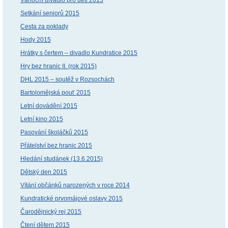
Vánoční divadlo pro děti 2015
Setkání seniorů 2015
Cesta za poklady
Hody 2015
Hrátky s čertem – divadlo Kundratice 2015
Hry bez hranic II. (rok 2015)
DHL 2015 – soutěž v Rozsochách
Bartolomějská pouť 2015
Letní dovádění 2015
Letní kino 2015
Pasování školáčků 2015
Přátelství bez hranic 2015
Hledání studánek (13.6.2015)
Dětský den 2015
Vítání občánků narozených v roce 2014
Kundratické prvomájové oslavy 2015
Čarodějnický rej 2015
Čtení dětem 2015