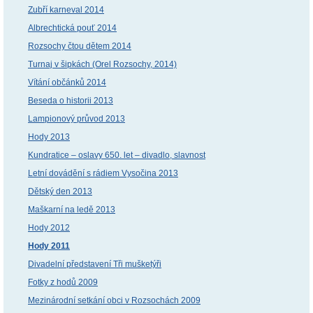
Zubří karneval 2014
Albrechtická pouť 2014
Rozsochy čtou dětem 2014
Turnaj v šipkách (Orel Rozsochy, 2014)
Vítání občánků 2014
Beseda o historii 2013
Lampionový průvod 2013
Hody 2013
Kundratice – oslavy 650. let – divadlo, slavnost
Letní dovádění s rádiem Vysočina 2013
Dětský den 2013
Maškarní na ledě 2013
Hody 2012
Hody 2011
Divadelní představení Tři mušketýři
Fotky z hodů 2009
Mezinárodní setkání obci v Rozsochách 2009