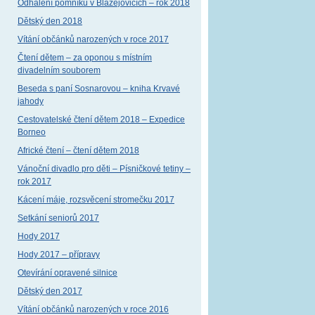
Odhalení pomníku v Blažejovicích – rok 2018
Dětský den 2018
Vítání občánků narozených v roce 2017
Čtení dětem – za oponou s místním
divadelním souborem
Beseda s paní Sosnarovou – kniha Krvavé
jahody
Cestovatelské čtení dětem 2018 – Expedice
Borneo
Africké čtení – čtení dětem 2018
Vánoční divadlo pro děti – Písničkové tetiny –
rok 2017
Kácení máje, rozsvěcení stromečku 2017
Setkání seniorů 2017
Hody 2017
Hody 2017 – přípravy
Otevírání opravené silnice
Dětský den 2017
Vítání občánků narozených v roce 2016