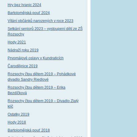
Hry bez hranic 2024
Bartolomějská pouť 2024
Vítání občánků narozených v roce 2023
Setkání seniorů 2023 – vystoupení dětí ze ZŠ
Rozsochy
Hody 2021
Nádraží roku 2019
Prvomájové oslavy v Kundraticích
Čarodějnice 2019
Rozsochy čtou dětem 2019 – Pohádkové
divadlo Sandry Riedlové
Rozsochy čtou dětem 2019 – Erika
Bezdíčková
Rozsochy čtou dětem 2019 – Divadlo Zlatý
klíč
Ostatky 2019
Hody 2018
Bartolomějská pouť 2018