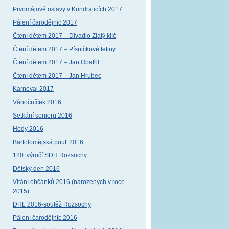
Prvomájové oslavy v Kundraticích 2017
Pálení čarodějnic 2017
Čtení dětem 2017 – Divadlo Zlatý klíč
Čtení dětem 2017 – Písničkové tetiny
Čtení dětem 2017 – Jan Opatřil
Čtení dětem 2017 – Jan Hrubec
Karneval 2017
Vánočníček 2016
Setkání seniorů 2016
Hody 2016
Bartolomějská pouť 2016
120. výročí SDH Rozsochy
Dětský den 2016
Vítání občánků 2016 (narozených v roce
2015)
DHL 2016-soutěž Rozsochy
Pálení čarodějnic 2016