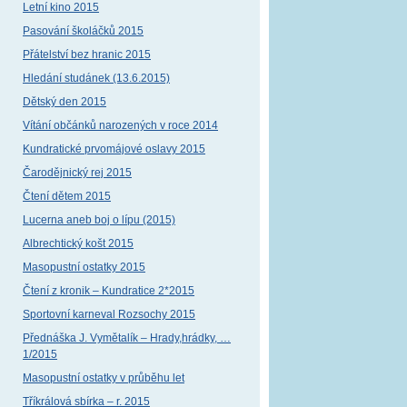
Letní kino 2015
Pasování školáčků 2015
Přátelství bez hranic 2015
Hledání studánek (13.6.2015)
Dětský den 2015
Vítání občánků narozených v roce 2014
Kundratické prvomájové oslavy 2015
Čarodějnický rej 2015
Čtení dětem 2015
Lucerna aneb boj o lípu (2015)
Albrechtický košt 2015
Masopustní ostatky 2015
Čtení z kronik – Kundratice 2*2015
Sportovní karneval Rozsochy 2015
Přednáška J. Vymětalík – Hrady,hrádky, …
1/2015
Masopustní ostatky v průběhu let
Tříkrálová sbírka – r. 2015