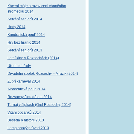
Kácení máje a rozsvícení vánočního
stromečku 2014
Setkání seniorů 2014
Hody 2014
Kundratická pouť 2014
Hry bez hranic 2014
Setkání seniorů 2013
Letní kino v Rozsochách (2014)
Úřední obřady
Divadelní spolek Rozsochy – Mrazík (2014)
Zubří karneval 2014
Albrechtická pouť 2014
Rozsochy čtou dětem 2014
Turnaj v šipkách (Orel Rozsochy, 2014)
Vítání občánků 2014
Beseda o historii 2013
Lampionový průvod 2013