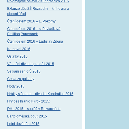
Prvomájové oslavy v Kundraticích 2016
Exkurze dětí ZŠ Rozsochy – knihovna a
obecní úřad
Čtení dětem 2016 – L. Pokorný
Čtení dětem 2016 – sl.Pavlačková,
Emillion,Paravánek
Čtení dětem 2016 – Ladislav Zibura
Karneval 2016
Ostatky 2016
Vánoční divadlo pro děti 2015
Setkání seniorů 2015
Cesta za poklady
Hody 2015
Hrátky s čertem – divadlo Kundratice 2015
Hry bez hranic II. (rok 2015)
DHL 2015 – soutěž v Rozsochách
Bartolomějská pouť 2015
Letní dovádění 2015