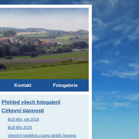
Kontakt
Fotogalerie
Přehled všech fotogalerií
Církevní slavnosti
Boží tělo, rok 2018
Boží tělo 2016
Vánoční návštěva u pana faráře Sporera