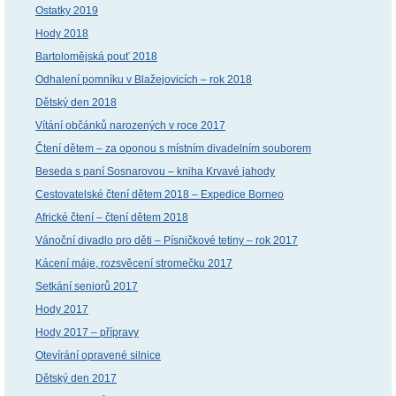
Ostatky 2019
Hody 2018
Bartolomějská pouť 2018
Odhalení pomníku v Blažejovicích – rok 2018
Dětský den 2018
Vítání občánků narozených v roce 2017
Čtení dětem – za oponou s místním divadelním souborem
Beseda s paní Sosnarovou – kniha Krvavé jahody
Cestovatelské čtení dětem 2018 – Expedice Borneo
Africké čtení – čtení dětem 2018
Vánoční divadlo pro děti – Písničkové tetiny – rok 2017
Kácení máje, rozsvěcení stromečku 2017
Setkání seniorů 2017
Hody 2017
Hody 2017 – přípravy
Otevírání opravené silnice
Dětský den 2017