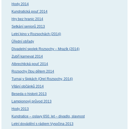
Hody 2014
Kundratická pouť 2014
Hry bez hranic 2014
Setkání seniorů 2013
Letní kino v Rozsochách (2014)
Úřední obřady
Divadelní spolek Rozsochy – Mrazík (2014)
Zubří karneval 2014
Albrechtická pouť 2014
Rozsochy čtou dětem 2014
Turnaj v šipkách (Orel Rozsochy, 2014)
Vítání občánků 2014
Beseda o historii 2013
Lampionový průvod 2013
Hody 2013
Kundratice – oslavy 650. let – divadlo, slavnost
Letní dovádění s rádiem Vysočina 2013