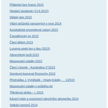
Přátelství bez hranic 2015
Hledání studánek (13.6.2015)
Dětský den 2015
Vítání občánků narozených v roce 2014
Kundratické prvomájové oslavy 2015
Čarodějnický rej 2015
Čtení dětem 2015
Lucerna aneb boj o lípu (2015)
Albrechtický košt 2015
Masopustní ostatky 2015
Čtení z kronik – Kundratice 2*2015
Sportovní karneval Rozsochy 2015
Přednáška J. Vymětalík – Hrady,hrádky, … 1/2015
Masopustní ostatky v průběhu let
Tříkrálová sbírka – r. 2015
Kácení máje a rozsvícení vánočního stromečku 2014
Setkání seniorů 2014