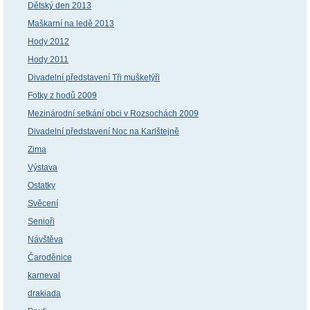
Dětský den 2013
Maškarní na ledě 2013
Hody 2012
Hody 2011
Divadelní představení Tři mušketýři
Fotky z hodů 2009
Mezinárodní setkání obci v Rozsochách 2009
Divadelní představení Noc na Karlštejně
Zima
Výstava
Ostatky
Svěcení
Senioři
Návštěva
Čaroděnice
karneval
drakiada