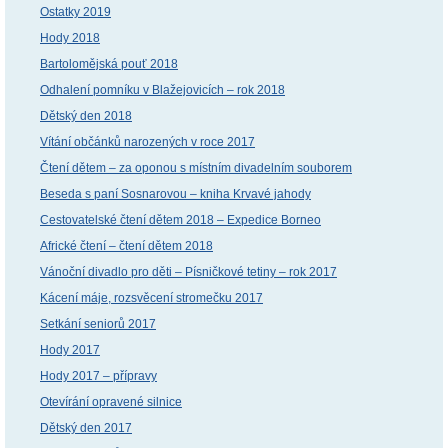
Ostatky 2019
Hody 2018
Bartolomějská pouť 2018
Odhalení pomníku v Blažejovicích – rok 2018
Dětský den 2018
Vítání občánků narozených v roce 2017
Čtení dětem – za oponou s místním divadelním souborem
Beseda s paní Sosnarovou – kniha Krvavé jahody
Cestovatelské čtení dětem 2018 – Expedice Borneo
Africké čtení – čtení dětem 2018
Vánoční divadlo pro děti – Písničkové tetiny – rok 2017
Kácení máje, rozsvěcení stromečku 2017
Setkání seniorů 2017
Hody 2017
Hody 2017 – přípravy
Otevírání opravené silnice
Dětský den 2017