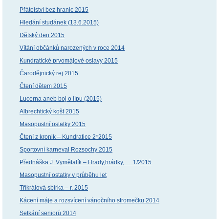
Přátelství bez hranic 2015
Hledání studánek (13.6.2015)
Dětský den 2015
Vítání občánků narozených v roce 2014
Kundratické prvomájové oslavy 2015
Čarodějnický rej 2015
Čtení dětem 2015
Lucerna aneb boj o lípu (2015)
Albrechtický košt 2015
Masopustní ostatky 2015
Čtení z kronik – Kundratice 2*2015
Sportovní karneval Rozsochy 2015
Přednáška J. Vymětalík – Hrady,hrádky, … 1/2015
Masopustní ostatky v průběhu let
Tříkrálová sbírka – r. 2015
Kácení máje a rozsvícení vánočního stromečku 2014
Setkání seniorů 2014