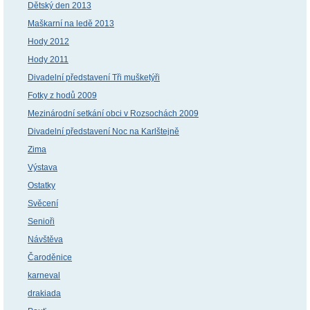
Dětský den 2013
Maškarní na ledě 2013
Hody 2012
Hody 2011
Divadelní představení Tři mušketýři
Fotky z hodů 2009
Mezinárodní setkání obci v Rozsochách 2009
Divadelní představení Noc na Karlštejně
Zima
Výstava
Ostatky
Svěcení
Senioři
Návštěva
Čaroděnice
karneval
drakiada