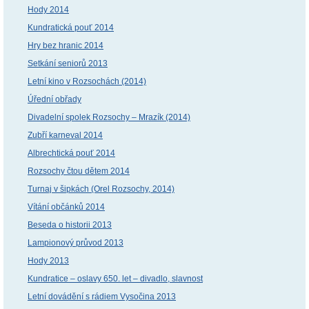
Hody 2014
Kundratická pouť 2014
Hry bez hranic 2014
Setkání seniorů 2013
Letní kino v Rozsochách (2014)
Úřední obřady
Divadelní spolek Rozsochy – Mrazík (2014)
Zubří karneval 2014
Albrechtická pouť 2014
Rozsochy čtou dětem 2014
Turnaj v šipkách (Orel Rozsochy, 2014)
Vítání občánků 2014
Beseda o historii 2013
Lampionový průvod 2013
Hody 2013
Kundratice – oslavy 650. let – divadlo, slavnost
Letní dovádění s rádiem Vysočina 2013