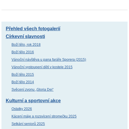
Přehled všech fotogalerií
Církevní slavnosti
Boží tělo, rok 2018
Boží tělo 2016
Vánoční návštěva u pana faráře Sporera (2015)
Vánoční vystoupení dětí v kostele 2015
Boží tělo 2015
Boží tělo 2014
Svěcení zvonu „Gloria Dei“
Kulturní a sportovní akce
Ostatky 2026
Kácení máje a rozsvícení stromečku 2025
Setkání seniorů 2025