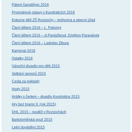
Pálení čarodějnic 2016
Prvomájové oslavy v Kundraticích 2016
Exkurze dětí ZŠ Rozsochy – knihovna a obecní úřad
Čtení dětem 2016 – L. Pokorný
Čtení dětem 2016 – sl.Pavlačková, Emillion,Paravánek
Čtení dětem 2016 – Ladislav Zibura
Karneval 2016
Ostatky 2016
Vánoční divadlo pro děti 2015
Setkání seniorů 2015
Cesta za poklady
Hody 2015
Hrátky s čertem – divadlo Kundratice 2015
Hry bez hranic II. (rok 2015)
DHL 2015 – soutěž v Rozsochách
Bartolomějská pouť 2015
Letní dovádění 2015