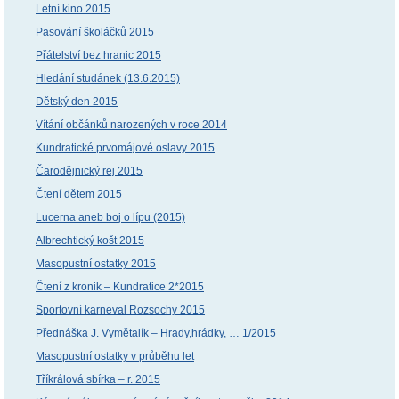
Letní kino 2015
Pasování školáčků 2015
Přátelství bez hranic 2015
Hledání studánek (13.6.2015)
Dětský den 2015
Vítání občánků narozených v roce 2014
Kundratické prvomájové oslavy 2015
Čarodějnický rej 2015
Čtení dětem 2015
Lucerna aneb boj o lípu (2015)
Albrechtický košt 2015
Masopustní ostatky 2015
Čtení z kronik – Kundratice 2*2015
Sportovní karneval Rozsochy 2015
Přednáška J. Vymětalík – Hrady,hrádky, … 1/2015
Masopustní ostatky v průběhu let
Tříkrálová sbírka – r. 2015