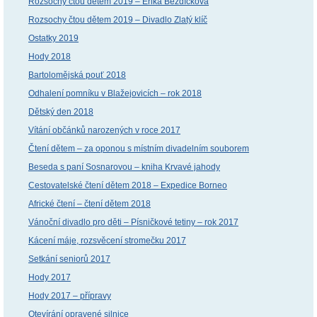
Rozsochy čtou dětem 2019 – Erika Bezdíčková
Rozsochy čtou dětem 2019 – Divadlo Zlatý klíč
Ostatky 2019
Hody 2018
Bartolomějská pouť 2018
Odhalení pomníku v Blažejovicích – rok 2018
Dětský den 2018
Vítání občánků narozených v roce 2017
Čtení dětem – za oponou s místním divadelním souborem
Beseda s paní Sosnarovou – kniha Krvavé jahody
Cestovatelské čtení dětem 2018 – Expedice Borneo
Africké čtení – čtení dětem 2018
Vánoční divadlo pro děti – Písničkové tetiny – rok 2017
Kácení máje, rozsvěcení stromečku 2017
Setkání seniorů 2017
Hody 2017
Hody 2017 – přípravy
Otevírání opravené silnice