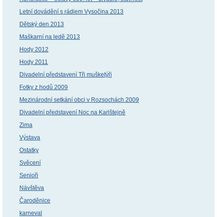
Letní dovádění s rádiem Vysočina 2013
Dětský den 2013
Maškarní na ledě 2013
Hody 2012
Hody 2011
Divadelní představení Tři mušketýři
Fotky z hodů 2009
Mezinárodní setkání obci v Rozsochách 2009
Divadelní představení Noc na Karlštejně
Zima
Výstava
Ostatky
Svěcení
Senioři
Návštěva
Čaroděnice
karneval