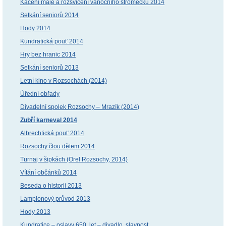
Kácení máje a rozsvícení vánočního stromečku 2014
Setkání seniorů 2014
Hody 2014
Kundratická pouť 2014
Hry bez hranic 2014
Setkání seniorů 2013
Letní kino v Rozsochách (2014)
Úřední obřady
Divadelní spolek Rozsochy – Mrazík (2014)
Zubří karneval 2014
Albrechtická pouť 2014
Rozsochy čtou dětem 2014
Turnaj v šipkách (Orel Rozsochy, 2014)
Vítání občánků 2014
Beseda o historii 2013
Lampionový průvod 2013
Hody 2013
Kundratice – oslavy 650. let – divadlo, slavnost