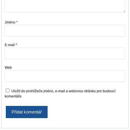
Jméno
*
E-mail
*
Web
Uložit do prohlížeče jméno, e-mail a webovou stránku pro budoucí
komentáře.