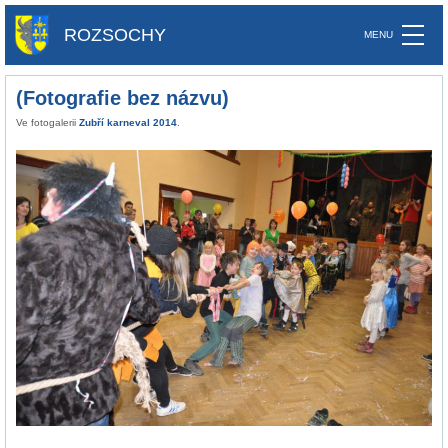
ROZSOCHY
(Fotografie bez názvu)
Ve fotogalerii
Zubří karneval 2014
.