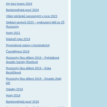
Hry bez hranic 2024
Bartolomějská pouť 2024
Vítání občánků narozených v roce 2023
Setkání seniorů 2023 – vystoupení dětí ze ZŠ
Rozsochy
Hody 2021
Nádraží roku 2019
Prvomájové oslavy v Kundraticích
Čarodějnice 2019
Rozsochy čtou dětem 2019 – Pohádkové
divadlo Sandry Riedlové
Rozsochy čtou dětem 2019 – Erika
Bezdíčková
Rozsochy čtou dětem 2019 – Divadlo Zlatý
klíč
Ostatky 2019
Hody 2018
Bartolomějská pouť 2018