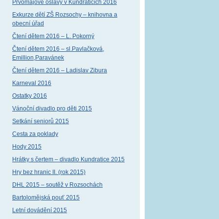
Prvomájové oslavy v Kundraticích 2016
Exkurze dětí ZŠ Rozsochy – knihovna a
obecní úřad
Čtení dětem 2016 – L. Pokorný
Čtení dětem 2016 – sl.Pavlačková,
Emillion,Paravánek
Čtení dětem 2016 – Ladislav Zibura
Karneval 2016
Ostatky 2016
Vánoční divadlo pro děti 2015
Setkání seniorů 2015
Cesta za poklady
Hody 2015
Hrátky s čertem – divadlo Kundratice 2015
Hry bez hranic II. (rok 2015)
DHL 2015 – soutěž v Rozsochách
Bartolomějská pouť 2015
Letní dovádění 2015