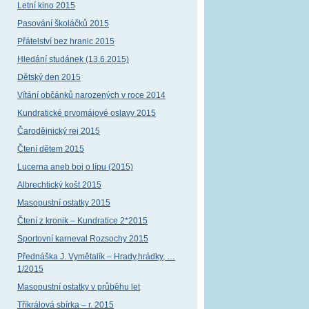
Letní kino 2015
Pasování školáčků 2015
Přátelství bez hranic 2015
Hledání studánek (13.6.2015)
Dětský den 2015
Vítání občánků narozených v roce 2014
Kundratické prvomájové oslavy 2015
Čarodějnický rej 2015
Čtení dětem 2015
Lucerna aneb boj o lípu (2015)
Albrechtický košt 2015
Masopustní ostatky 2015
Čtení z kronik – Kundratice 2*2015
Sportovní karneval Rozsochy 2015
Přednáška J. Vymětalík – Hrady,hrádky, …
1/2015
Masopustní ostatky v průběhu let
Tříkrálová sbírka – r. 2015