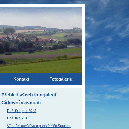
Kontakt
Fotogalerie
Přehled všech fotogalerií
Církevní slavnosti
Boží tělo, rok 2018
Boží tělo 2016
Vánoční návštěva u pana faráře Sporera