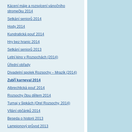
Kácení máje a rozsvícení vánočního
stromečku 2014
Setkání seniorů 2014
Hody 2014
Kundratická pouť 2014
Hry bez hranic 2014
Setkání seniorů 2013
Letní kino v Rozsochách (2014)
Úřední obřady
Divadelní spolek Rozsochy – Mrazík (2014)
Zubří karneval 2014
Albrechtická pouť 2014
Rozsochy čtou dětem 2014
Turnaj v šipkách (Orel Rozsochy, 2014)
Vítání občánků 2014
Beseda o historii 2013
Lampionový průvod 2013