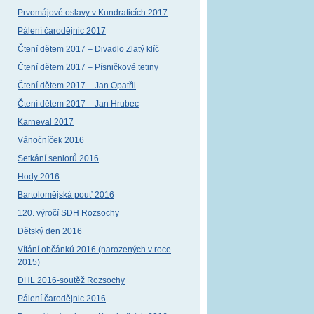
Prvomájové oslavy v Kundraticích 2017
Pálení čarodějnic 2017
Čtení dětem 2017 – Divadlo Zlatý klíč
Čtení dětem 2017 – Písničkové tetiny
Čtení dětem 2017 – Jan Opatřil
Čtení dětem 2017 – Jan Hrubec
Karneval 2017
Vánočníček 2016
Setkání seniorů 2016
Hody 2016
Bartolomějská pouť 2016
120. výročí SDH Rozsochy
Dětský den 2016
Vítání občánků 2016 (narozených v roce
2015)
DHL 2016-soutěž Rozsochy
Pálení čarodějnic 2016