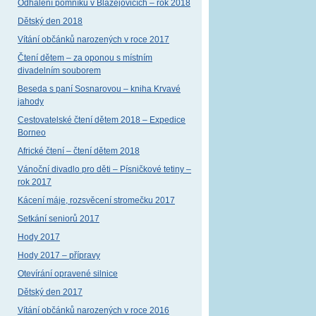
Odhalení pomníku v Blažejovicích – rok 2018
Dětský den 2018
Vítání občánků narozených v roce 2017
Čtení dětem – za oponou s místním
divadelním souborem
Beseda s paní Sosnarovou – kniha Krvavé
jahody
Cestovatelské čtení dětem 2018 – Expedice
Borneo
Africké čtení – čtení dětem 2018
Vánoční divadlo pro děti – Písničkové tetiny –
rok 2017
Kácení máje, rozsvěcení stromečku 2017
Setkání seniorů 2017
Hody 2017
Hody 2017 – přípravy
Otevírání opravené silnice
Dětský den 2017
Vítání občánků narozených v roce 2016