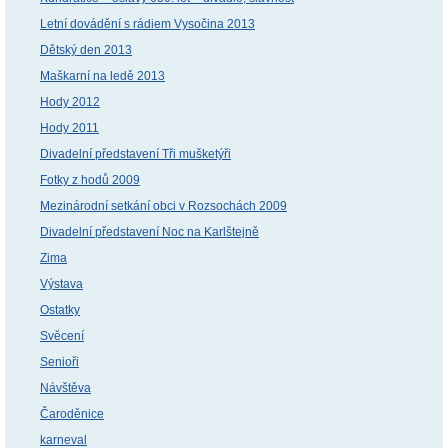
Letní dovádění s rádiem Vysočina 2013
Dětský den 2013
Maškarní na ledě 2013
Hody 2012
Hody 2011
Divadelní představení Tři mušketýři
Fotky z hodů 2009
Mezinárodní setkání obci v Rozsochách 2009
Divadelní představení Noc na Karlštejně
Zima
Výstava
Ostatky
Svěcení
Senioři
Návštěva
Čaroděnice
karneval