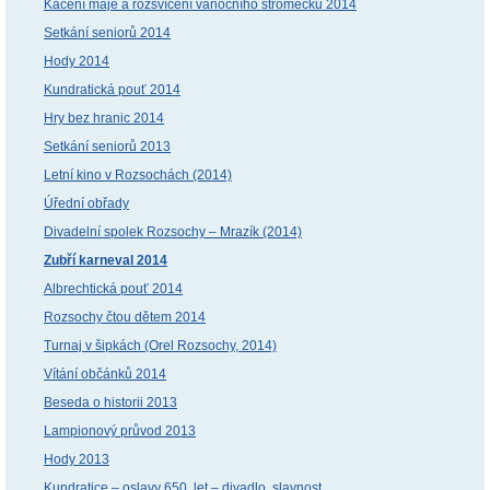
Kácení máje a rozsvícení vánočního stromečku 2014
Setkání seniorů 2014
Hody 2014
Kundratická pouť 2014
Hry bez hranic 2014
Setkání seniorů 2013
Letní kino v Rozsochách (2014)
Úřední obřady
Divadelní spolek Rozsochy – Mrazík (2014)
Zubří karneval 2014
Albrechtická pouť 2014
Rozsochy čtou dětem 2014
Turnaj v šipkách (Orel Rozsochy, 2014)
Vítání občánků 2014
Beseda o historii 2013
Lampionový průvod 2013
Hody 2013
Kundratice – oslavy 650. let – divadlo, slavnost