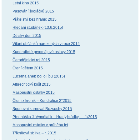
Letní kino 2015
Pasování školáčků 2015
Přátelství bez hranic 2015
Hledání studánek (13.6.2015)
Dětský den 2015
Vítání občánků narozených v roce 2014
Kundratické prvomájové oslavy 2015
Čarodějnický rej 2015
Čtení dětem 2015
Lucerna aneb boj o lípu (2015)
Albrechtický košt 2015
Masopustní ostatky 2015
Čtení z kronik – Kundratice 2*2015
Sportovní karneval Rozsochy 2015
Přednáška J. Vymětalík – Hrady,hrádky, … 1/2015
Masopustní ostatky v průběhu let
Tříkrálová sbírka – r. 2015