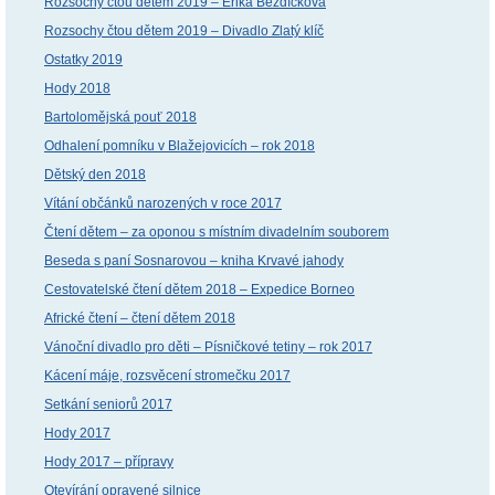
Rozsochy čtou dětem 2019 – Erika Bezdíčková
Rozsochy čtou dětem 2019 – Divadlo Zlatý klíč
Ostatky 2019
Hody 2018
Bartolomějská pouť 2018
Odhalení pomníku v Blažejovicích – rok 2018
Dětský den 2018
Vítání občánků narozených v roce 2017
Čtení dětem – za oponou s místním divadelním souborem
Beseda s paní Sosnarovou – kniha Krvavé jahody
Cestovatelské čtení dětem 2018 – Expedice Borneo
Africké čtení – čtení dětem 2018
Vánoční divadlo pro děti – Písničkové tetiny – rok 2017
Kácení máje, rozsvěcení stromečku 2017
Setkání seniorů 2017
Hody 2017
Hody 2017 – přípravy
Otevírání opravené silnice