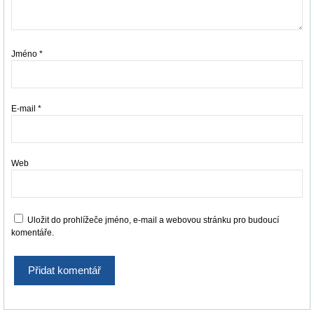
Jméno
*
E-mail
*
Web
Uložit do prohlížeče jméno, e-mail a webovou stránku pro budoucí
komentáře.