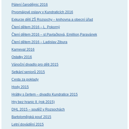
Pálení čarodějnic 2016
Prvomájové oslavy v Kundraticích 2016
Exkurze dětí ZŠ Rozsochy – knihovna a obecní úřad
Čtení dětem 2016 – L. Pokorný
Čtení dětem 2016 – sl.Pavlačková, Emillion,Paravánek
Čtení dětem 2016 – Ladislav Zibura
Karneval 2016
Ostatky 2016
Vánoční divadlo pro děti 2015
Setkání seniorů 2015
Cesta za poklady
Hody 2015
Hrátky s čertem – divadlo Kundratice 2015
Hry bez hranic II. (rok 2015)
DHL 2015 – soutěž v Rozsochách
Bartolomějská pouť 2015
Letní dovádění 2015