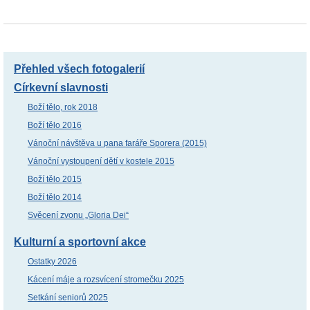
Přehled všech fotogalerií
Církevní slavnosti
Boží tělo, rok 2018
Boží tělo 2016
Vánoční návštěva u pana faráře Sporera (2015)
Vánoční vystoupení dětí v kostele 2015
Boží tělo 2015
Boží tělo 2014
Svěcení zvonu „Gloria Dei“
Kulturní a sportovní akce
Ostatky 2026
Kácení máje a rozsvícení stromečku 2025
Setkání seniorů 2025