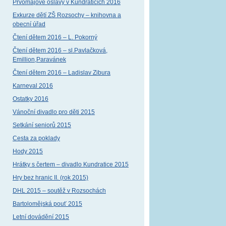
Prvomájové oslavy v Kundraticích 2016
Exkurze dětí ZŠ Rozsochy – knihovna a
obecní úřad
Čtení dětem 2016 – L. Pokorný
Čtení dětem 2016 – sl.Pavlačková,
Emillion,Paravánek
Čtení dětem 2016 – Ladislav Zibura
Karneval 2016
Ostatky 2016
Vánoční divadlo pro děti 2015
Setkání seniorů 2015
Cesta za poklady
Hody 2015
Hrátky s čertem – divadlo Kundratice 2015
Hry bez hranic II. (rok 2015)
DHL 2015 – soutěž v Rozsochách
Bartolomějská pouť 2015
Letní dovádění 2015