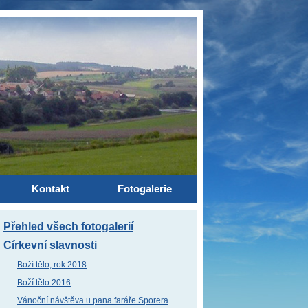
Kontakt
Fotogalerie
Přehled všech fotogalerií
Církevní slavnosti
Boží tělo, rok 2018
Boží tělo 2016
Vánoční návštěva u pana faráře Sporera