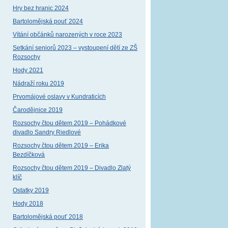
Hry bez hranic 2024
Bartolomějská pouť 2024
Vítání občánků narozených v roce 2023
Setkání seniorů 2023 – vystoupení dětí ze ZŠ
Rozsochy
Hody 2021
Nádraží roku 2019
Prvomájové oslavy v Kundraticích
Čarodějnice 2019
Rozsochy čtou dětem 2019 – Pohádkové
divadlo Sandry Riedlové
Rozsochy čtou dětem 2019 – Erika
Bezdíčková
Rozsochy čtou dětem 2019 – Divadlo Zlatý
klíč
Ostatky 2019
Hody 2018
Bartolomějská pouť 2018