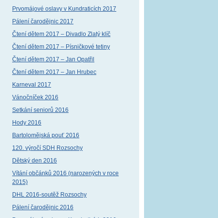
Prvomájové oslavy v Kundraticích 2017
Pálení čarodějnic 2017
Čtení dětem 2017 – Divadlo Zlatý klíč
Čtení dětem 2017 – Písničkové tetiny
Čtení dětem 2017 – Jan Opatřil
Čtení dětem 2017 – Jan Hrubec
Karneval 2017
Vánočníček 2016
Setkání seniorů 2016
Hody 2016
Bartolomějská pouť 2016
120. výročí SDH Rozsochy
Dětský den 2016
Vítání občánků 2016 (narozených v roce
2015)
DHL 2016-soutěž Rozsochy
Pálení čarodějnic 2016