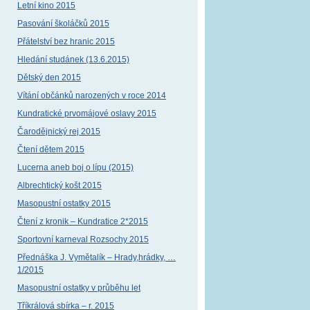
Letní kino 2015
Pasování školáčků 2015
Přátelství bez hranic 2015
Hledání studánek (13.6.2015)
Dětský den 2015
Vítání občánků narozených v roce 2014
Kundratické prvomájové oslavy 2015
Čarodějnický rej 2015
Čtení dětem 2015
Lucerna aneb boj o lípu (2015)
Albrechtický košt 2015
Masopustní ostatky 2015
Čtení z kronik – Kundratice 2*2015
Sportovní karneval Rozsochy 2015
Přednáška J. Vymětalík – Hrady,hrádky, …
1/2015
Masopustní ostatky v průběhu let
Tříkrálová sbírka – r. 2015