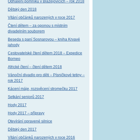
Odhalení pomníku v Blažejovicích – rok 2018
Dětský den 2018
Vítání občánků narozených v roce 2017
Čtení dětem – za oponou s místním
divadelním souborem
Beseda s paní Sosnarovou – kniha Krvavé
jahody
Cestovatelské čtení dětem 2018 – Expedice
Borneo
Africké čtení – čtení dětem 2018
Vánoční divadlo pro děti – Písničkové tetiny –
rok 2017
Kácení máje, rozsvěcení stromečku 2017
Setkání seniorů 2017
Hody 2017
Hody 2017 – přípravy
Otevírání opravené silnice
Dětský den 2017
Vítání občánků narozených v roce 2016