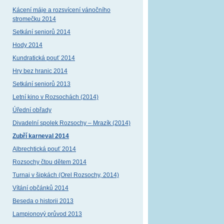
Kácení máje a rozsvícení vánočního
stromečku 2014
Setkání seniorů 2014
Hody 2014
Kundratická pouť 2014
Hry bez hranic 2014
Setkání seniorů 2013
Letní kino v Rozsochách (2014)
Úřední obřady
Divadelní spolek Rozsochy – Mrazík (2014)
Zubří karneval 2014
Albrechtická pouť 2014
Rozsochy čtou dětem 2014
Turnaj v šipkách (Orel Rozsochy, 2014)
Vítání občánků 2014
Beseda o historii 2013
Lampionový průvod 2013