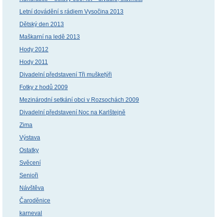
Letní dovádění s rádiem Vysočina 2013
Dětský den 2013
Maškarní na ledě 2013
Hody 2012
Hody 2011
Divadelní představení Tři mušketýři
Fotky z hodů 2009
Mezinárodní setkání obci v Rozsochách 2009
Divadelní představení Noc na Karlštejně
Zima
Výstava
Ostatky
Svěcení
Senioři
Návštěva
Čaroděnice
karneval