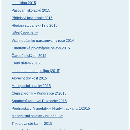
Letní kino 2015
Pasování školáčků 2015
Přátelství bez hranic 2015
Hledání studánek (13.6.2015)
Dětský den 2015
Vítání občánků narozených v roce 2014
Kundratické prvomájové oslavy 2015
Čarodějnický rej 2015
Čtení dětem 2015
Lucerna aneb boj o lípu (2015)
Albrechtický košt 2015
Masopustní ostatky 2015
Čtení z kronik – Kundratice 2*2015
Sportovní karneval Rozsochy 2015
Přednáška J. Vymětalík – Hrady,hrádky, … 1/2015
Masopustní ostatky v průběhu let
Tříkrálová sbírka – r. 2015