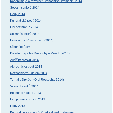
Kácení máje a rozsvícení vánočního stromečku 2014
Setkání seniorů 2014
Hody 2014
Kundratická pouť 2014
Hry bez hranic 2014
Setkání seniorů 2013
Letní kino v Rozsochách (2014)
Úřední obřady
Divadelní spolek Rozsochy – Mrazík (2014)
Zubří karneval 2014
Albrechtická pouť 2014
Rozsochy čtou dětem 2014
Turnaj v šipkách (Orel Rozsochy, 2014)
Vítání občánků 2014
Beseda o historii 2013
Lampionový průvod 2013
Hody 2013
Kundratice – oslavy 650. let – divadlo, slavnost