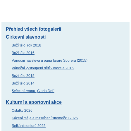
Přehled všech fotogalerií
Církevní slavnosti
Boží tělo, rok 2018
Boží tělo 2016
Vánoční návštěva u pana faráře Sporera (2015)
Vánoční vystoupení dětí v kostele 2015
Boží tělo 2015
Boží tělo 2014
Svěcení zvonu „Gloria Dei“
Kulturní a sportovní akce
Ostatky 2026
Kácení máje a rozsvícení stromečku 2025
Setkání seniorů 2025