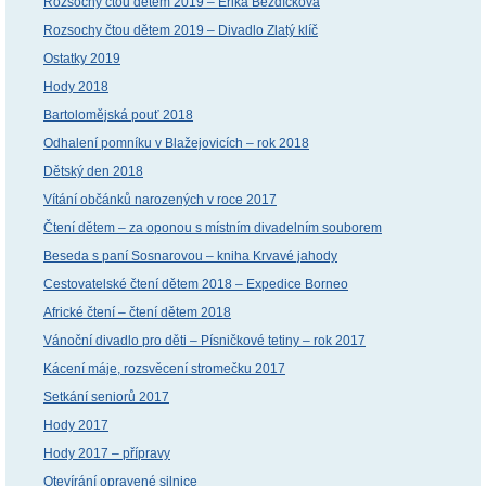
Rozsochy čtou dětem 2019 – Erika Bezdíčková
Rozsochy čtou dětem 2019 – Divadlo Zlatý klíč
Ostatky 2019
Hody 2018
Bartolomějská pouť 2018
Odhalení pomníku v Blažejovicích – rok 2018
Dětský den 2018
Vítání občánků narozených v roce 2017
Čtení dětem – za oponou s místním divadelním souborem
Beseda s paní Sosnarovou – kniha Krvavé jahody
Cestovatelské čtení dětem 2018 – Expedice Borneo
Africké čtení – čtení dětem 2018
Vánoční divadlo pro děti – Písničkové tetiny – rok 2017
Kácení máje, rozsvěcení stromečku 2017
Setkání seniorů 2017
Hody 2017
Hody 2017 – přípravy
Otevírání opravené silnice