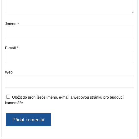
Jméno
*
E-mail
*
Web
Uložit do prohlížeče jméno, e-mail a webovou stránku pro budoucí
komentáře.