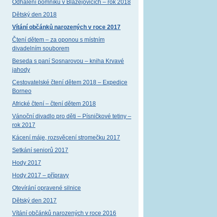
Odhalení pomníku v Blažejovicích – rok 2018
Dětský den 2018
Vítání občánků narozených v roce 2017
Čtení dětem – za oponou s místním
divadelním souborem
Beseda s paní Sosnarovou – kniha Krvavé
jahody
Cestovatelské čtení dětem 2018 – Expedice
Borneo
Africké čtení – čtení dětem 2018
Vánoční divadlo pro děti – Písničkové tetiny –
rok 2017
Kácení máje, rozsvěcení stromečku 2017
Setkání seniorů 2017
Hody 2017
Hody 2017 – přípravy
Otevírání opravené silnice
Dětský den 2017
Vítání občánků narozených v roce 2016