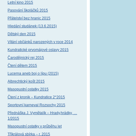
Letní kino 2015
Pasování školáčků 2015
Přátelství bez hranic 2015
Hledání studánek (13.6.2015)
Dětský den 2015
Vítání občánků narozených v roce 2014
Kundratické prvomájové oslavy 2015
Čarodějnický rej 2015
Čtení dětem 2015
Lucerna aneb boj o lípu (2015)
Albrechtický košt 2015
Masopustní ostatky 2015
Čtení z kronik – Kundratice 2*2015
Sportovní karneval Rozsochy 2015
Přednáška J. Vymětalík – Hrady,hrádky, …
1/2015
Masopustní ostatky v průběhu let
Tříkrálová sbírka – r. 2015