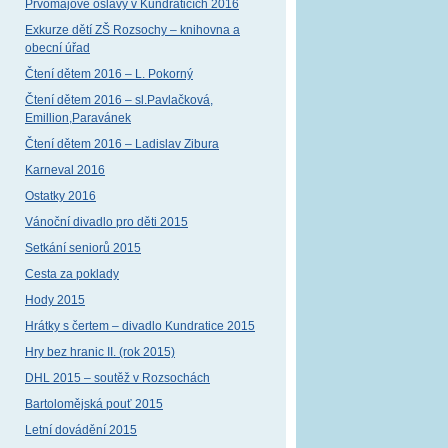
Prvomájové oslavy v Kundraticích 2016
Exkurze dětí ZŠ Rozsochy – knihovna a
obecní úřad
Čtení dětem 2016 – L. Pokorný
Čtení dětem 2016 – sl.Pavlačková,
Emillion,Paravánek
Čtení dětem 2016 – Ladislav Zibura
Karneval 2016
Ostatky 2016
Vánoční divadlo pro děti 2015
Setkání seniorů 2015
Cesta za poklady
Hody 2015
Hrátky s čertem – divadlo Kundratice 2015
Hry bez hranic II. (rok 2015)
DHL 2015 – soutěž v Rozsochách
Bartolomějská pouť 2015
Letní dovádění 2015