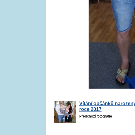
Vítání občánků narozen
roce 2017
Předchozí fotografie