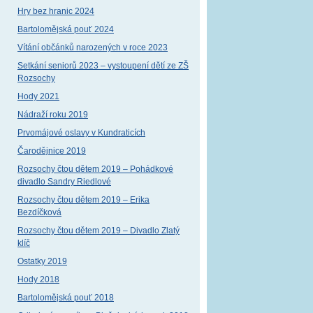
Hry bez hranic 2024
Bartolomějská pouť 2024
Vítání občánků narozených v roce 2023
Setkání seniorů 2023 – vystoupení dětí ze ZŠ
Rozsochy
Hody 2021
Nádraží roku 2019
Prvomájové oslavy v Kundraticích
Čarodějnice 2019
Rozsochy čtou dětem 2019 – Pohádkové
divadlo Sandry Riedlové
Rozsochy čtou dětem 2019 – Erika
Bezdíčková
Rozsochy čtou dětem 2019 – Divadlo Zlatý
klíč
Ostatky 2019
Hody 2018
Bartolomějská pouť 2018