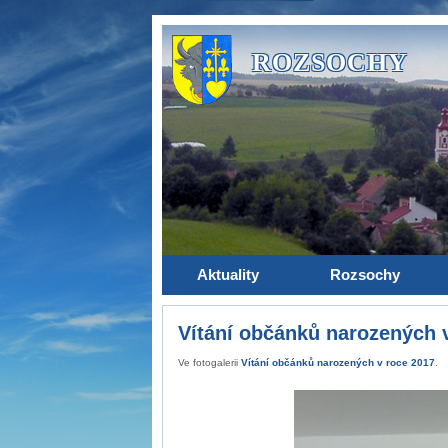
ROZSOCHY
Aktuality
Rozsochy
Vítání občánků narozených 
Ve fotogalerii
Vítání občánků narozených v roce 2017
.