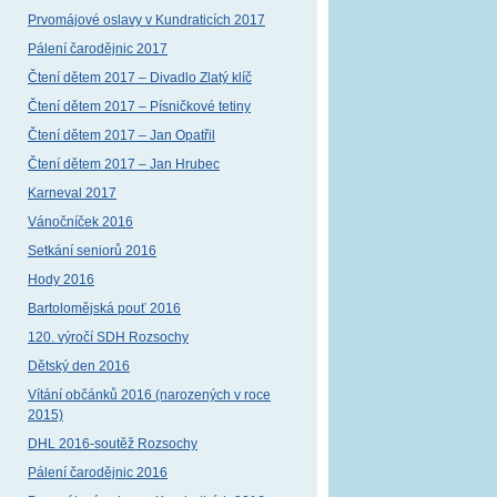
Prvomájové oslavy v Kundraticích 2017
Pálení čarodějnic 2017
Čtení dětem 2017 – Divadlo Zlatý klíč
Čtení dětem 2017 – Písničkové tetiny
Čtení dětem 2017 – Jan Opatřil
Čtení dětem 2017 – Jan Hrubec
Karneval 2017
Vánočníček 2016
Setkání seniorů 2016
Hody 2016
Bartolomějská pouť 2016
120. výročí SDH Rozsochy
Dětský den 2016
Vítání občánků 2016 (narozených v roce
2015)
DHL 2016-soutěž Rozsochy
Pálení čarodějnic 2016