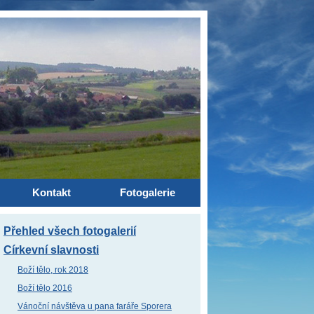
Kontakt
Fotogalerie
Přehled všech fotogalerií
Církevní slavnosti
Boží tělo, rok 2018
Boží tělo 2016
Vánoční návštěva u pana faráře Sporera