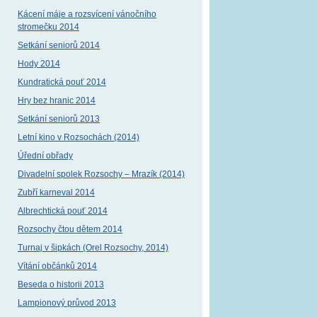
Kácení máje a rozsvícení vánočního
stromečku 2014
Setkání seniorů 2014
Hody 2014
Kundratická pouť 2014
Hry bez hranic 2014
Setkání seniorů 2013
Letní kino v Rozsochách (2014)
Úřední obřady
Divadelní spolek Rozsochy – Mrazík (2014)
Zubří karneval 2014
Albrechtická pouť 2014
Rozsochy čtou dětem 2014
Turnaj v šipkách (Orel Rozsochy, 2014)
Vítání občánků 2014
Beseda o historii 2013
Lampionový průvod 2013