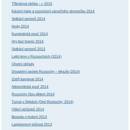
Tříkrálová sbírka – r. 2015
Kácení máje a rozsvícení vánočního stromečku 2014
Setkání seniorů 2014
Hody 2014
Kundratická pouť 2014
Hry bez hranic 2014
Setkání seniorů 2013
Letní kino v Rozsochách (2014)
Úřední obřady
Divadelní spolek Rozsochy – Mrazík (2014)
Zubří karneval 2014
Albrechtická pouť 2014
Rozsochy čtou dětem 2014
Turnaj v šipkách (Orel Rozsochy, 2014)
Vítání občánků 2014
Beseda o historii 2013
Lampionový průvod 2013