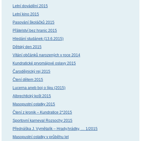
Letní dovádění 2015
Letní kino 2015
Pasování školáčků 2015
Přátelství bez hranic 2015
Hledání studánek (13.6.2015)
Dětský den 2015
Vítání občánků narozených v roce 2014
Kundratické prvomájové oslavy 2015
Čarodějnický rej 2015
Čtení dětem 2015
Lucerna aneb boj o lípu (2015)
Albrechtický košt 2015
Masopustní ostatky 2015
Čtení z kronik – Kundratice 2*2015
Sportovní karneval Rozsochy 2015
Přednáška J. Vymětalík – Hrady,hrádky, … 1/2015
Masopustní ostatky v průběhu let