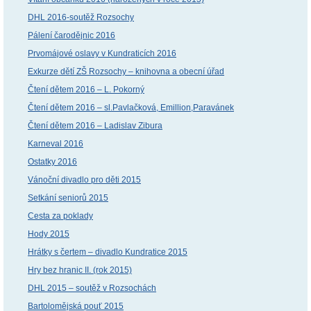
DHL 2016-soutěž Rozsochy
Pálení čarodějnic 2016
Prvomájové oslavy v Kundraticích 2016
Exkurze dětí ZŠ Rozsochy – knihovna a obecní úřad
Čtení dětem 2016 – L. Pokorný
Čtení dětem 2016 – sl.Pavlačková, Emillion,Paravánek
Čtení dětem 2016 – Ladislav Zibura
Karneval 2016
Ostatky 2016
Vánoční divadlo pro děti 2015
Setkání seniorů 2015
Cesta za poklady
Hody 2015
Hrátky s čertem – divadlo Kundratice 2015
Hry bez hranic II. (rok 2015)
DHL 2015 – soutěž v Rozsochách
Bartolomějská pouť 2015