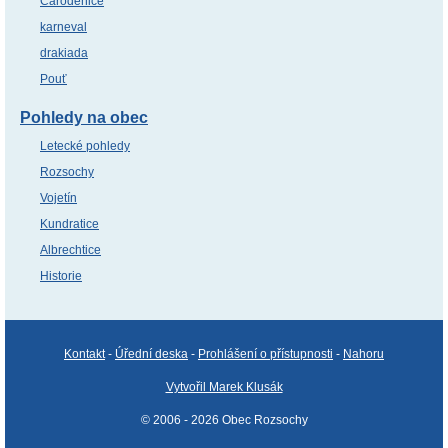
Čaroděnice
karneval
drakiada
Pouť
Pohledy na obec
Letecké pohledy
Rozsochy
Vojetín
Kundratice
Albrechtice
Historie
Kontakt
-
Úřední deska
-
Prohlášení o přístupnosti
-
Nahoru
Vytvořil Marek Klusák
© 2006 - 2026 Obec Rozsochy