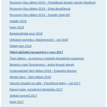
Rozsochy čtou dětem 2019 – Pohádkové divadlo Sandry Riedlové
Rozsochy čtou dětem 2019 – Erika Bezdíčková
Rozsochy čtou dětem 2019 – Divadlo Zlatý klíč
Ostatky 2019
Hody 2018
Bartolomějská pouť 2018
Odhalení pomníku v Blažejovicích – rok 2018
Dětský den 2018
Vítání občánků narozených v roce 2017
Čtení dětem – za oponou s místním divadelním souborem
Beseda s paní Sosnarovou – kniha Krvavé jahody
Cestovatelské čtení dětem 2018 – Expedice Borneo
Africké čtení – čtení dětem 2018
Vánoční divadlo pro děti – Písničkové tetiny – rok 2017
Kácení máje, rozsvěcení stromečku 2017
Setkání seniorů 2017
Hody 2017