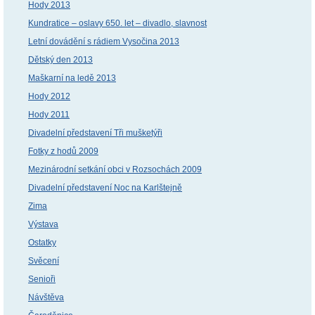
Hody 2013
Kundratice – oslavy 650. let – divadlo, slavnost
Letní dovádění s rádiem Vysočina 2013
Dětský den 2013
Maškarní na ledě 2013
Hody 2012
Hody 2011
Divadelní představení Tři mušketýři
Fotky z hodů 2009
Mezinárodní setkání obci v Rozsochách 2009
Divadelní představení Noc na Karlštejně
Zima
Výstava
Ostatky
Svěcení
Senioři
Návštěva