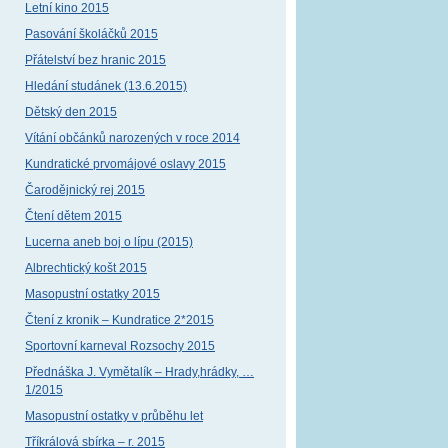
Letní kino 2015
Pasování školáčků 2015
Přátelství bez hranic 2015
Hledání studánek (13.6.2015)
Dětský den 2015
Vítání občánků narozených v roce 2014
Kundratické prvomájové oslavy 2015
Čarodějnický rej 2015
Čtení dětem 2015
Lucerna aneb boj o lípu (2015)
Albrechtický košt 2015
Masopustní ostatky 2015
Čtení z kronik – Kundratice 2*2015
Sportovní karneval Rozsochy 2015
Přednáška J. Vymětalík – Hrady,hrádky, …
1/2015
Masopustní ostatky v průběhu let
Tříkrálová sbírka – r. 2015