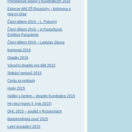
Prvomájové oslavy v Kundraticích 2016
Exkurze dětí ZŠ Rozsochy – knihovna a
obecní úřad
Čtení dětem 2016 – L. Pokorný
Čtení dětem 2016 – sl.Pavlačková,
Emillion,Paravánek
Čtení dětem 2016 – Ladislav Zibura
Karneval 2016
Ostatky 2016
Vánoční divadlo pro děti 2015
Setkání seniorů 2015
Cesta za poklady
Hody 2015
Hrátky s čertem – divadlo Kundratice 2015
Hry bez hranic II. (rok 2015)
DHL 2015 – soutěž v Rozsochách
Bartolomějská pouť 2015
Letní dovádění 2015