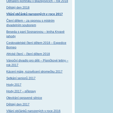
Odhalení pomníku v Blažejovicích – rok 2018
Dětský den 2018
Vítání občánků narozených v roce 2017
Čtení dětem – za oponou s místním
divadelním souborem
Beseda s paní Sosnarovou – kniha Krvavé
jahody
Cestovatelské čtení dětem 2018 – Expedice
Borneo
Africké čtení – čtení dětem 2018
Vánoční divadlo pro děti – Písničkové tetiny –
rok 2017
Kácení máje, rozsvěcení stromečku 2017
Setkání seniorů 2017
Hody 2017
Hody 2017 – přípravy
Otevírání opravené silnice
Dětský den 2017
Vítání občánků narozených v roce 2016