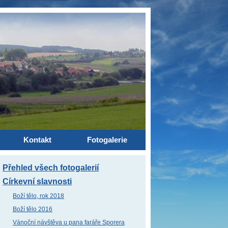
Kontakt
Fotogalerie
Přehled všech fotogalerií
Církevní slavnosti
Boží tělo, rok 2018
Boží tělo 2016
Vánoční návštěva u pana faráře Sporera