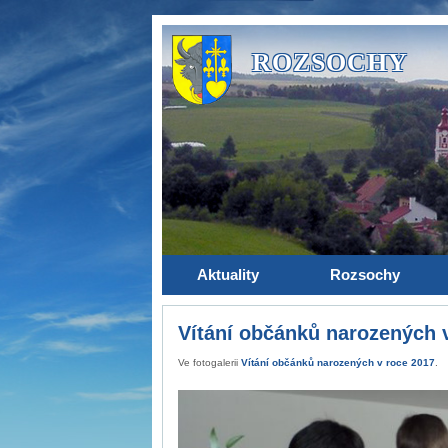
ROZSOCHY
Aktuality
Rozsochy
Vítání občánků narozených 
Ve fotogalerii
Vítání občánků narozených v roce 2017
.