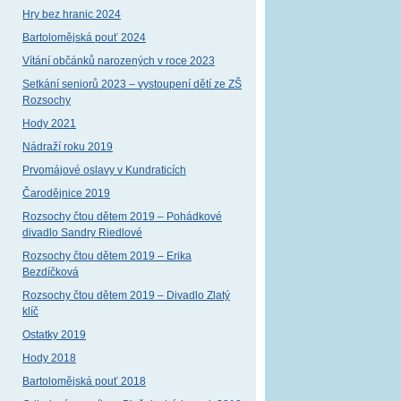
Hry bez hranic 2024
Bartolomějská pouť 2024
Vítání občánků narozených v roce 2023
Setkání seniorů 2023 – vystoupení dětí ze ZŠ
Rozsochy
Hody 2021
Nádraží roku 2019
Prvomájové oslavy v Kundraticích
Čarodějnice 2019
Rozsochy čtou dětem 2019 – Pohádkové
divadlo Sandry Riedlové
Rozsochy čtou dětem 2019 – Erika
Bezdíčková
Rozsochy čtou dětem 2019 – Divadlo Zlatý
klíč
Ostatky 2019
Hody 2018
Bartolomějská pouť 2018