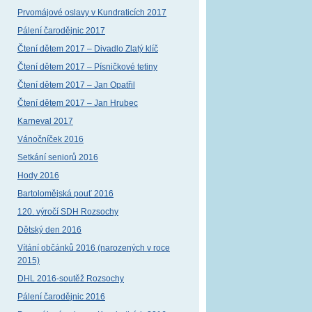
Prvomájové oslavy v Kundraticích 2017
Pálení čarodějnic 2017
Čtení dětem 2017 – Divadlo Zlatý klíč
Čtení dětem 2017 – Písničkové tetiny
Čtení dětem 2017 – Jan Opatřil
Čtení dětem 2017 – Jan Hrubec
Karneval 2017
Vánočníček 2016
Setkání seniorů 2016
Hody 2016
Bartolomějská pouť 2016
120. výročí SDH Rozsochy
Dětský den 2016
Vítání občánků 2016 (narozených v roce
2015)
DHL 2016-soutěž Rozsochy
Pálení čarodějnic 2016