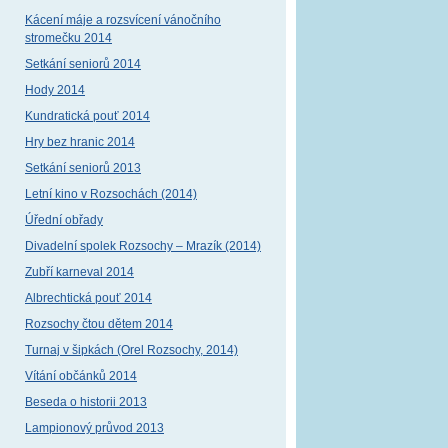
Kácení máje a rozsvícení vánočního
stromečku 2014
Setkání seniorů 2014
Hody 2014
Kundratická pouť 2014
Hry bez hranic 2014
Setkání seniorů 2013
Letní kino v Rozsochách (2014)
Úřední obřady
Divadelní spolek Rozsochy – Mrazík (2014)
Zubří karneval 2014
Albrechtická pouť 2014
Rozsochy čtou dětem 2014
Turnaj v šipkách (Orel Rozsochy, 2014)
Vítání občánků 2014
Beseda o historii 2013
Lampionový průvod 2013