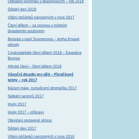
Odhalení pomníku v Blažejovicích – rok 2018
Dětský den 2018
Vítání občánků narozených v roce 2017
Čtení dětem – za oponou s místním
divadelním souborem
Beseda s paní Sosnarovou – kniha Krvavé
jahody
Cestovatelské čtení dětem 2018 – Expedice
Borneo
Africké čtení – čtení dětem 2018
Vánoční divadlo pro děti – Písničkové
tetiny – rok 2017
Kácení máje, rozsvěcení stromečku 2017
Setkání seniorů 2017
Hody 2017
Hody 2017 – přípravy
Otevírání opravené silnice
Dětský den 2017
Vítání občánků narozených v roce 2016