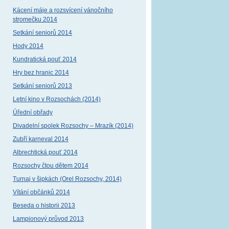
Kácení máje a rozsvícení vánočního
stromečku 2014
Setkání seniorů 2014
Hody 2014
Kundratická pouť 2014
Hry bez hranic 2014
Setkání seniorů 2013
Letní kino v Rozsochách (2014)
Úřední obřady
Divadelní spolek Rozsochy – Mrazík (2014)
Zubří karneval 2014
Albrechtická pouť 2014
Rozsochy čtou dětem 2014
Turnaj v šipkách (Orel Rozsochy, 2014)
Vítání občánků 2014
Beseda o historii 2013
Lampionový průvod 2013