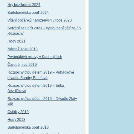
Hry bez hranic 2024
Bartolomějská pouť 2024
Vítání občánků narozených v roce 2023
Setkání seniorů 2023 – vystoupení dětí ze ZŠ
Rozsochy
Hody 2021
Nádraží roku 2019
Prvomájové oslavy v Kundraticích
Čarodějnice 2019
Rozsochy čtou dětem 2019 – Pohádkové
divadlo Sandry Riedlové
Rozsochy čtou dětem 2019 – Erika
Bezdíčková
Rozsochy čtou dětem 2019 – Divadlo Zlatý
klíč
Ostatky 2019
Hody 2018
Bartolomějská pouť 2018