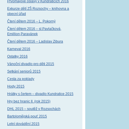
Prvomájové oslavy v Kundraticích 2016
Exkurze dětí ZŠ Rozsochy – knihovna a
obecní úřad
Čtení dětem 2016 – L. Pokorný
Čtení dětem 2016 – sl.Pavlačková,
Emillion,Paravánek
Čtení dětem 2016 – Ladislav Zibura
Karneval 2016
Ostatky 2016
Vánoční divadlo pro děti 2015
Setkání seniorů 2015
Cesta za poklady
Hody 2015
Hrátky s čertem – divadlo Kundratice 2015
Hry bez hranic II. (rok 2015)
DHL 2015 – soutěž v Rozsochách
Bartolomějská pouť 2015
Letní dovádění 2015