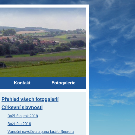
Kontakt
Fotogalerie
Přehled všech fotogalerií
Církevní slavnosti
Boží tělo, rok 2018
Boží tělo 2016
Vánoční návštěva u pana faráře Sporera