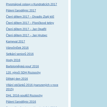
Prvomájové oslavy v Kundraticích 2017
Pálení čarodějnic 2017
Čtení dětem 2017 – Divadlo Zlatý klíč
Čtení dětem 2017 – Písničkové tetiny
Čtení dětem 2017 – Jan Opatřil
Čtení dětem 2017 – Jan Hrubec
Karneval 2017
Vánočníček 2016
Setkání seniorů 2016
Hody 2016
Bartolomějská pouť 2016
120. výročí SDH Rozsochy
Dětský den 2016
Vítání občánků 2016 (narozených v roce
2015)
DHL 2016-soutěž Rozsochy
Pálení čarodějnic 2016