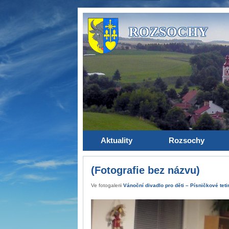
ROZSOCHY
Aktuality
Rozsochy
(Fotografie bez názvu)
Ve fotogalerii
Vánoční divadlo pro děti – Písničkové teti