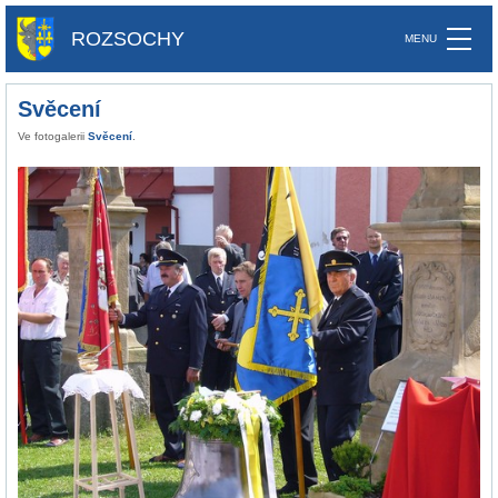
ROZSOCHY
Svěcení
Ve fotogalerii
Svěcení
.