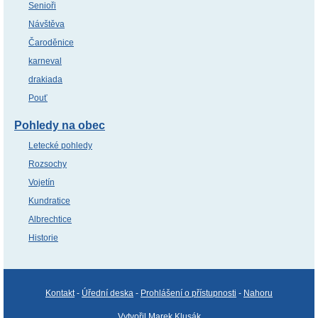
Senioři
Návštěva
Čaroděnice
karneval
drakiada
Pouť
Pohledy na obec
Letecké pohledy
Rozsochy
Vojetín
Kundratice
Albrechtice
Historie
Kontakt
-
Úřední deska
-
Prohlášení o přístupnosti
-
Nahoru
Vytvořil Marek Klusák