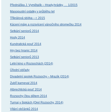
Přednáška J. Vymětalík – Hrady,hrádky, … 1/2015
Masopustní ostatky v průběhu let
Tříkrálová sbírka – r. 2015
Kácení máje a rozsvícení vánočního stromečku 2014
Setkání seniorů 2014
Hody 2014
Kundratická pouť 2014
Hry bez hranic 2014
Setkání seniorů 2013
Letní kino v Rozsochách (2014)
Úřední obřady
Divadelní spolek Rozsochy – Mrazík (2014)
Zubří karneval 2014
Albrechtická pouť 2014
Rozsochy čtou dětem 2014
Turnaj v šipkách (Orel Rozsochy, 2014)
Vítání občánků 2014