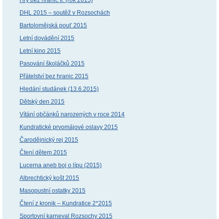
Hry bez hranic II. (rok 2015)
DHL 2015 – soutěž v Rozsochách
Bartolomějská pouť 2015
Letní dovádění 2015
Letní kino 2015
Pasování školáčků 2015
Přátelství bez hranic 2015
Hledání studánek (13.6.2015)
Dětský den 2015
Vítání občánků narozených v roce 2014
Kundratické prvomájové oslavy 2015
Čarodějnický rej 2015
Čtení dětem 2015
Lucerna aneb boj o lípu (2015)
Albrechtický košt 2015
Masopustní ostatky 2015
Čtení z kronik – Kundratice 2*2015
Sportovní karneval Rozsochy 2015