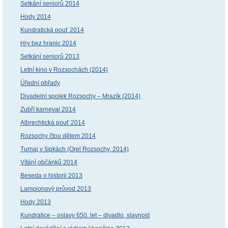
Setkání seniorů 2014
Hody 2014
Kundratická pouť 2014
Hry bez hranic 2014
Setkání seniorů 2013
Letní kino v Rozsochách (2014)
Úřední obřady
Divadelní spolek Rozsochy – Mrazík (2014)
Zubří karneval 2014
Albrechtická pouť 2014
Rozsochy čtou dětem 2014
Turnaj v šipkách (Orel Rozsochy, 2014)
Vítání občánků 2014
Beseda o historii 2013
Lampionový průvod 2013
Hody 2013
Kundratice – oslavy 650. let – divadlo, slavnost