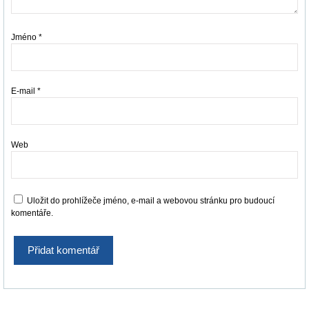
Jméno
*
E-mail
*
Web
Uložit do prohlížeče jméno, e-mail a webovou stránku pro budoucí
komentáře.