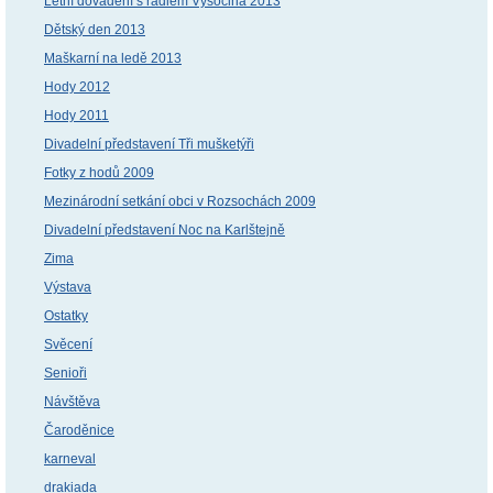
Letní dovádění s rádiem Vysočina 2013
Dětský den 2013
Maškarní na ledě 2013
Hody 2012
Hody 2011
Divadelní představení Tři mušketýři
Fotky z hodů 2009
Mezinárodní setkání obci v Rozsochách 2009
Divadelní představení Noc na Karlštejně
Zima
Výstava
Ostatky
Svěcení
Senioři
Návštěva
Čaroděnice
karneval
drakiada