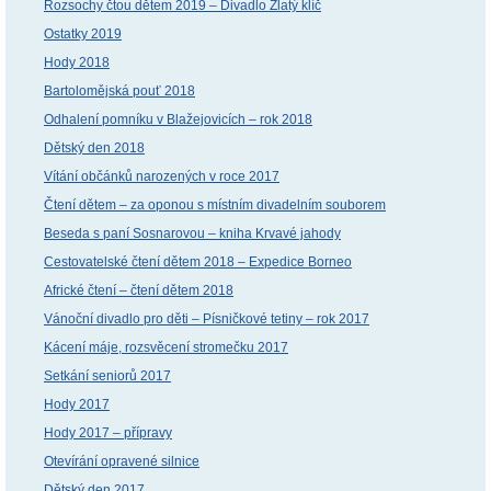
Rozsochy čtou dětem 2019 – Divadlo Zlatý klíč
Ostatky 2019
Hody 2018
Bartolomějská pouť 2018
Odhalení pomníku v Blažejovicích – rok 2018
Dětský den 2018
Vítání občánků narozených v roce 2017
Čtení dětem – za oponou s místním divadelním souborem
Beseda s paní Sosnarovou – kniha Krvavé jahody
Cestovatelské čtení dětem 2018 – Expedice Borneo
Africké čtení – čtení dětem 2018
Vánoční divadlo pro děti – Písničkové tetiny – rok 2017
Kácení máje, rozsvěcení stromečku 2017
Setkání seniorů 2017
Hody 2017
Hody 2017 – přípravy
Otevírání opravené silnice
Dětský den 2017