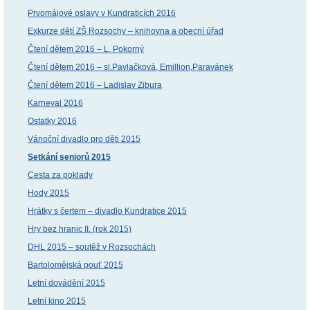
Prvomájové oslavy v Kundraticích 2016
Exkurze dětí ZŠ Rozsochy – knihovna a obecní úřad
Čtení dětem 2016 – L. Pokorný
Čtení dětem 2016 – sl.Pavlačková, Emillion,Paravánek
Čtení dětem 2016 – Ladislav Zibura
Karneval 2016
Ostatky 2016
Vánoční divadlo pro děti 2015
Setkání seniorů 2015
Cesta za poklady
Hody 2015
Hrátky s čertem – divadlo Kundratice 2015
Hry bez hranic II. (rok 2015)
DHL 2015 – soutěž v Rozsochách
Bartolomějská pouť 2015
Letní dovádění 2015
Letní kino 2015