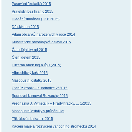
Pasování školáčků 2015
Přátelství bez hranic 2015
Hledání studánek (13.6.2015)
Dětský den 2015
Vítání občánků narozených v roce 2014
Kundratické prvomájové oslavy 2015
Čarodějnický rej 2015
Čtení dětem 2015
Lucerna aneb boj o lípu (2015)
Albrechtický košt 2015
Masopustní ostatky 2015
Čtení z kronik – Kundratice 2*2015
Sportovní karneval Rozsochy 2015
Přednáška J. Vymětalík – Hrady,hrádky, … 1/2015
Masopustní ostatky v průběhu let
Tříkrálová sbírka – r. 2015
Kácení máje a rozsvícení vánočního stromečku 2014