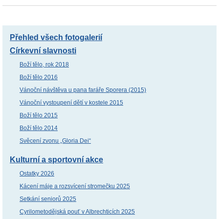
Přehled všech fotogalerií
Církevní slavnosti
Boží tělo, rok 2018
Boží tělo 2016
Vánoční návštěva u pana faráře Sporera (2015)
Vánoční vystoupení dětí v kostele 2015
Boží tělo 2015
Boží tělo 2014
Svěcení zvonu „Gloria Dei“
Kulturní a sportovní akce
Ostatky 2026
Kácení máje a rozsvícení stromečku 2025
Setkání seniorů 2025
Cyrilometodějská pouť v Albrechticích 2025