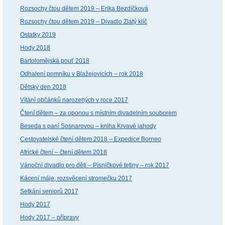
Rozsochy čtou dětem 2019 – Erika Bezdíčková
Rozsochy čtou dětem 2019 – Divadlo Zlatý klíč
Ostatky 2019
Hody 2018
Bartolomějská pouť 2018
Odhalení pomníku v Blažejovicích – rok 2018
Dětský den 2018
Vítání občánků narozených v roce 2017
Čtení dětem – za oponou s místním divadelním souborem
Beseda s paní Sosnarovou – kniha Krvavé jahody
Cestovatelské čtení dětem 2018 – Expedice Borneo
Africké čtení – čtení dětem 2018
Vánoční divadlo pro děti – Písničkové tetiny – rok 2017
Kácení máje, rozsvěcení stromečku 2017
Setkání seniorů 2017
Hody 2017
Hody 2017 – přípravy