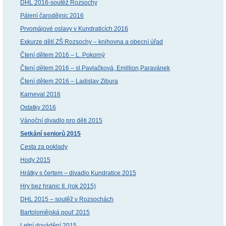
DHL 2016-soutěž Rozsochy
Pálení čarodějnic 2016
Prvomájové oslavy v Kundraticích 2016
Exkurze dětí ZŠ Rozsochy – knihovna a obecní úřad
Čtení dětem 2016 – L. Pokorný
Čtení dětem 2016 – sl.Pavlačková, Emillion,Paravánek
Čtení dětem 2016 – Ladislav Zibura
Karneval 2016
Ostatky 2016
Vánoční divadlo pro děti 2015
Setkání seniorů 2015
Cesta za poklady
Hody 2015
Hrátky s čertem – divadlo Kundratice 2015
Hry bez hranic II. (rok 2015)
DHL 2015 – soutěž v Rozsochách
Bartolomějská pouť 2015
Letní dovádění 2015