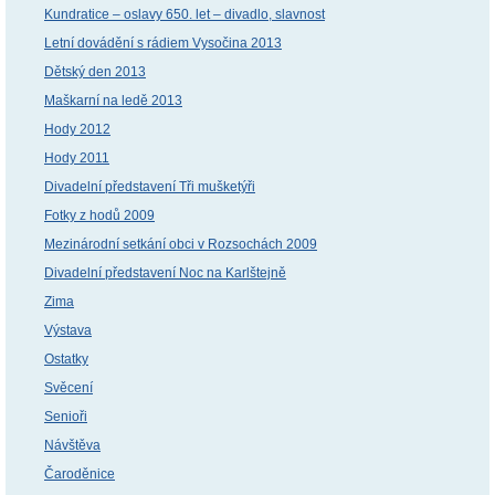
Kundratice – oslavy 650. let – divadlo, slavnost
Letní dovádění s rádiem Vysočina 2013
Dětský den 2013
Maškarní na ledě 2013
Hody 2012
Hody 2011
Divadelní představení Tři mušketýři
Fotky z hodů 2009
Mezinárodní setkání obci v Rozsochách 2009
Divadelní představení Noc na Karlštejně
Zima
Výstava
Ostatky
Svěcení
Senioři
Návštěva
Čaroděnice