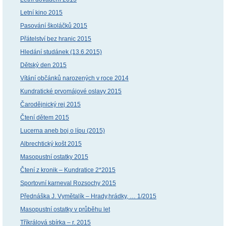
Letní kino 2015
Pasování školáčků 2015
Přátelství bez hranic 2015
Hledání studánek (13.6.2015)
Dětský den 2015
Vítání občánků narozených v roce 2014
Kundratické prvomájové oslavy 2015
Čarodějnický rej 2015
Čtení dětem 2015
Lucerna aneb boj o lípu (2015)
Albrechtický košt 2015
Masopustní ostatky 2015
Čtení z kronik – Kundratice 2*2015
Sportovní karneval Rozsochy 2015
Přednáška J. Vymětalík – Hrady,hrádky, … 1/2015
Masopustní ostatky v průběhu let
Tříkrálová sbírka – r. 2015