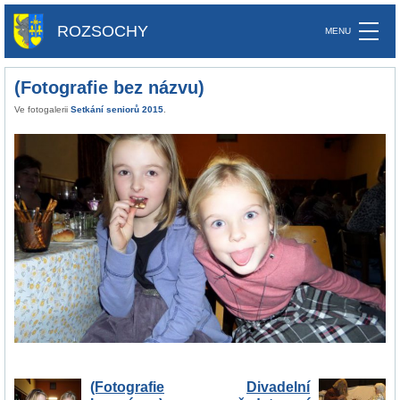
ROZSOCHY
(Fotografie bez názvu)
Ve fotogalerii
Setkání seniorů 2015
.
(Fotografie
Divadelní