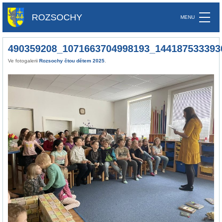
ROZSOCHY
490359208_1071663704998193_144187533393
Ve fotogalerii
Rozsochy čtou dětem 2025
.