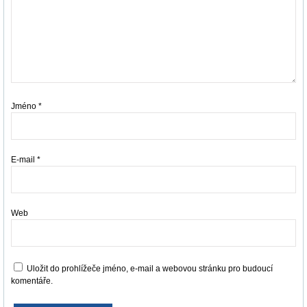
Jméno
*
E-mail
*
Web
Uložit do prohlížeče jméno, e-mail a webovou stránku pro budoucí
komentáře.