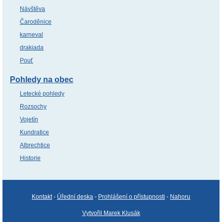
Návštěva
Čaroděnice
karneval
drakiada
Pouť
Pohledy na obec
Letecké pohledy
Rozsochy
Vojetín
Kundratice
Albrechtice
Historie
Kontakt
-
Úřední deska
-
Prohlášení o přístupnosti
-
Nahoru
Vytvořil Marek Klusák