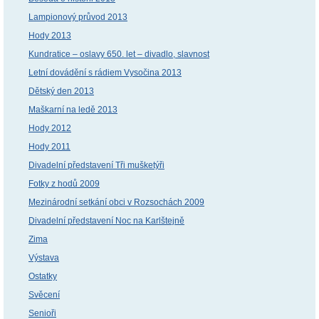
Lampionový průvod 2013
Hody 2013
Kundratice – oslavy 650. let – divadlo, slavnost
Letní dovádění s rádiem Vysočina 2013
Dětský den 2013
Maškarní na ledě 2013
Hody 2012
Hody 2011
Divadelní představení Tři mušketýři
Fotky z hodů 2009
Mezinárodní setkání obci v Rozsochách 2009
Divadelní představení Noc na Karlštejně
Zima
Výstava
Ostatky
Svěcení
Senioři