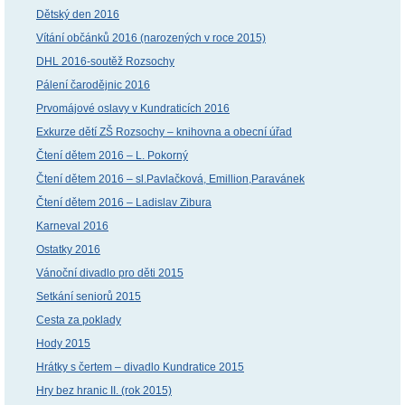
Dětský den 2016
Vítání občánků 2016 (narozených v roce 2015)
DHL 2016-soutěž Rozsochy
Pálení čarodějnic 2016
Prvomájové oslavy v Kundraticích 2016
Exkurze dětí ZŠ Rozsochy – knihovna a obecní úřad
Čtení dětem 2016 – L. Pokorný
Čtení dětem 2016 – sl.Pavlačková, Emillion,Paravánek
Čtení dětem 2016 – Ladislav Zibura
Karneval 2016
Ostatky 2016
Vánoční divadlo pro děti 2015
Setkání seniorů 2015
Cesta za poklady
Hody 2015
Hrátky s čertem – divadlo Kundratice 2015
Hry bez hranic II. (rok 2015)