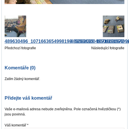
489630496_1071663654998198_5253430049506191572_
489382029_107166366499
Předchozí fotografie
Následující fotografie
Komentáře (0)
Zatím žádný komentář.
Přidejte váš komentář
Vaše e-mailová adresa nebude zveřejněna. Pole označená hvězdičkou (*)
jsou povinná.
Váš komentář
*