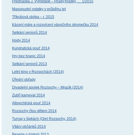
Přednáška J. Vymětalík – Hrady,hrádky, … 1/2015
Masopustní ostatky v průběhu let
Tříkrálová sbírka – r. 2015
Kácení máje a rozsvícení vánočního stromečku 2014
Setkání seniorů 2014
Hody 2014
Kundratická pouť 2014
Hry bez hranic 2014
Setkání seniorů 2013
Letní kino v Rozsochách (2014)
Úřední obřady
Divadelní spolek Rozsochy – Mrazík (2014)
Zubří karneval 2014
Albrechtická pouť 2014
Rozsochy čtou dětem 2014
Turnaj v šipkách (Orel Rozsochy, 2014)
Vítání občánků 2014
Beseda o historii 2013