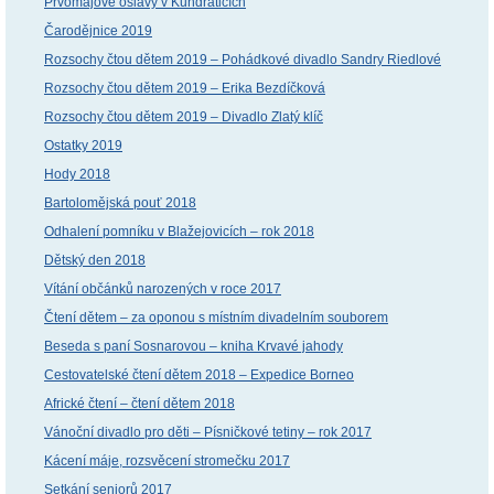
Prvomájové oslavy v Kundraticích
Čarodějnice 2019
Rozsochy čtou dětem 2019 – Pohádkové divadlo Sandry Riedlové
Rozsochy čtou dětem 2019 – Erika Bezdíčková
Rozsochy čtou dětem 2019 – Divadlo Zlatý klíč
Ostatky 2019
Hody 2018
Bartolomějská pouť 2018
Odhalení pomníku v Blažejovicích – rok 2018
Dětský den 2018
Vítání občánků narozených v roce 2017
Čtení dětem – za oponou s místním divadelním souborem
Beseda s paní Sosnarovou – kniha Krvavé jahody
Cestovatelské čtení dětem 2018 – Expedice Borneo
Africké čtení – čtení dětem 2018
Vánoční divadlo pro děti – Písničkové tetiny – rok 2017
Kácení máje, rozsvěcení stromečku 2017
Setkání seniorů 2017