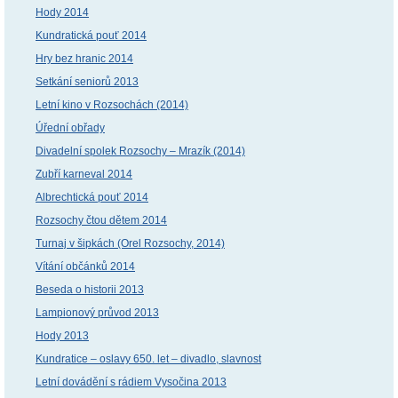
Hody 2014
Kundratická pouť 2014
Hry bez hranic 2014
Setkání seniorů 2013
Letní kino v Rozsochách (2014)
Úřední obřady
Divadelní spolek Rozsochy – Mrazík (2014)
Zubří karneval 2014
Albrechtická pouť 2014
Rozsochy čtou dětem 2014
Turnaj v šipkách (Orel Rozsochy, 2014)
Vítání občánků 2014
Beseda o historii 2013
Lampionový průvod 2013
Hody 2013
Kundratice – oslavy 650. let – divadlo, slavnost
Letní dovádění s rádiem Vysočina 2013