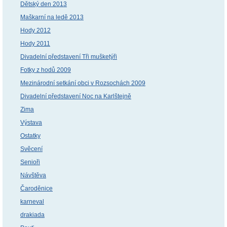
Dětský den 2013
Maškarní na ledě 2013
Hody 2012
Hody 2011
Divadelní představení Tři mušketýři
Fotky z hodů 2009
Mezinárodní setkání obci v Rozsochách 2009
Divadelní představení Noc na Karlštejně
Zima
Výstava
Ostatky
Svěcení
Senioři
Návštěva
Čaroděnice
karneval
drakiada