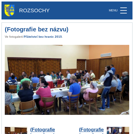
ROZSOCHY
(Fotografie bez názvu)
Ve fotogalerii
Přátelství bez hranic 2015
.
(Fotografie
(Fotografie