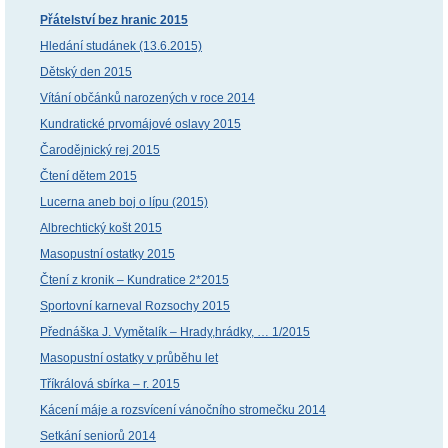
Přátelství bez hranic 2015
Hledání studánek (13.6.2015)
Dětský den 2015
Vítání občánků narozených v roce 2014
Kundratické prvomájové oslavy 2015
Čarodějnický rej 2015
Čtení dětem 2015
Lucerna aneb boj o lípu (2015)
Albrechtický košt 2015
Masopustní ostatky 2015
Čtení z kronik – Kundratice 2*2015
Sportovní karneval Rozsochy 2015
Přednáška J. Vymětalík – Hrady,hrádky, … 1/2015
Masopustní ostatky v průběhu let
Tříkrálová sbírka – r. 2015
Kácení máje a rozsvícení vánočního stromečku 2014
Setkání seniorů 2014