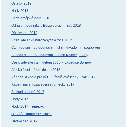
Ostatky 2019
Hody 2018
Bartolomějská pouť 2018
Odhalení pomníku v Blažejovicích – rok 2018
Dětský den 2018
Vítání občánků narozených v roce 2017
Čtení dětem – za oponou s místním divadelním souborem
Beseda s paní Sosnarovou – kniha Krvavé jahody
Cestovatelské čtení dětem 2018 – Expedice Borneo
Africké čtení – čtení dětem 2018
Vánoční divadlo pro děti – Písničkové tetiny – rok 2017
Kácení máje, rozsvěcení stromečku 2017
Setkání seniorů 2017
Hody 2017
Hody 2017 – přípravy
Otevírání opravené silnice
Dětský den 2017