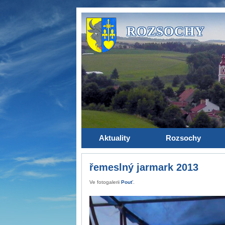
ROZSOCHY
Aktuality
Rozsochy
řemeslný jarmark 2013
Ve fotogalerii
Pouť
.