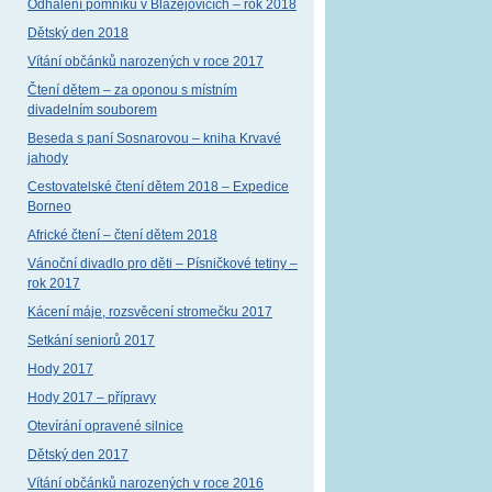
Odhalení pomníku v Blažejovicích – rok 2018
Dětský den 2018
Vítání občánků narozených v roce 2017
Čtení dětem – za oponou s místním
divadelním souborem
Beseda s paní Sosnarovou – kniha Krvavé
jahody
Cestovatelské čtení dětem 2018 – Expedice
Borneo
Africké čtení – čtení dětem 2018
Vánoční divadlo pro děti – Písničkové tetiny –
rok 2017
Kácení máje, rozsvěcení stromečku 2017
Setkání seniorů 2017
Hody 2017
Hody 2017 – přípravy
Otevírání opravené silnice
Dětský den 2017
Vítání občánků narozených v roce 2016