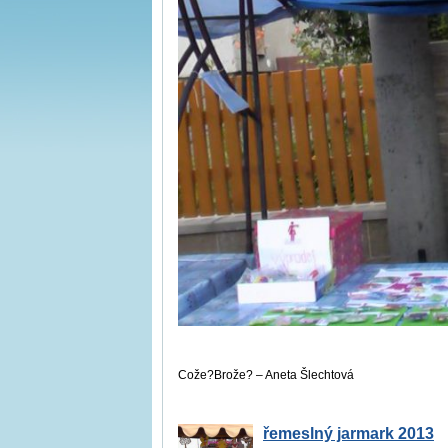
Cože?Brože? – Aneta Šlechtová
řemeslný jarmark 2013