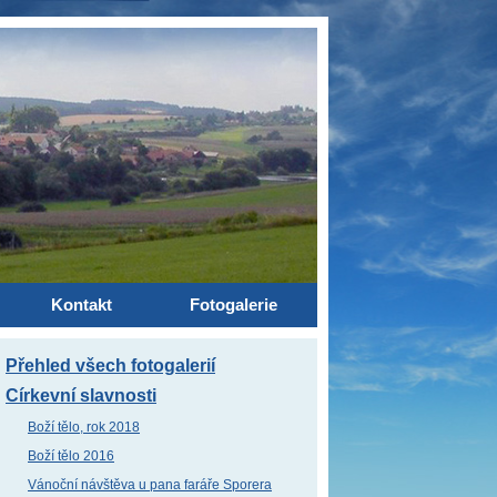
Kontakt
Fotogalerie
Přehled všech fotogalerií
Církevní slavnosti
Boží tělo, rok 2018
Boží tělo 2016
Vánoční návštěva u pana faráře Sporera