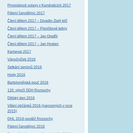
Prvomájové oslavy v Kundraticích 2017
Pálení čarodějnic 2017
Čtení dětem 2017 – Divadlo Zlatý klíč
Čtení dětem 2017 – Písničkové tetiny
Čtení dětem 2017 – Jan Opatřil
Čtení dětem 2017 – Jan Hrubec
Karneval 2017
Vánočníček 2016
Setkání seniorů 2016
Hody 2016
Bartolomějská pouť 2016
120. výročí SDH Rozsochy
Dětský den 2016
Vítání občánků 2016 (narozených v roce
2015)
DHL 2016-soutěž Rozsochy
Pálení čarodějnic 2016