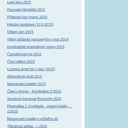
Letní kino 2015
Pasování školáčků 2015
Přátelství bez hranic 2015
Hledání studánek (13.6.2015)
Dětský den 2015
Vítání občánků narozených v roce 2014
Kundratické prvomájové oslavy 2015
Čarodějnický rej 2015
Čtení dětem 2015
Lucerna aneb boj o lípu (2015)
Albrechtický košt 2015
Masopustní ostatky 2015
Čtení z kronik – Kundratice 2*2015
Sportovní karneval Rozsochy 2015
Přednáška J. Vymětalík – Hrady,hrádky, …
1/2015
Masopustní ostatky v průběhu let
Tříkrálová sbírka – r. 2015