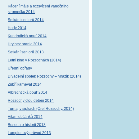
Kácení máje a rozsvícení vánočního
stromečku 2014
Setkání seniorů 2014
Hody 2014
Kundratická pouť 2014
Hry bez hranic 2014
Setkání seniorů 2013
Letní kino v Rozsochách (2014)
Úřední obřady
Divadelní spolek Rozsochy – Mrazík (2014)
Zubří karneval 2014
Albrechtická pouť 2014
Rozsochy čtou dětem 2014
Turnaj v šipkách (Orel Rozsochy, 2014)
Vítání občánků 2014
Beseda o historii 2013
Lampionový průvod 2013