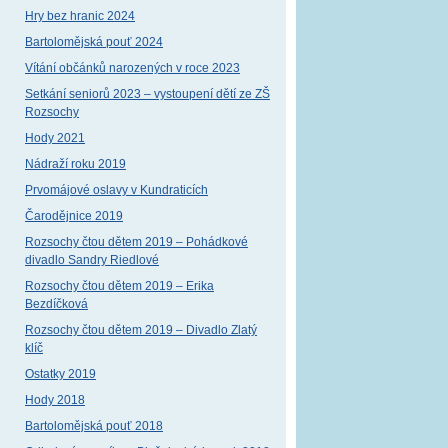
Hry bez hranic 2024
Bartolomějská pouť 2024
Vítání občánků narozených v roce 2023
Setkání seniorů 2023 – vystoupení dětí ze ZŠ
Rozsochy
Hody 2021
Nádraží roku 2019
Prvomájové oslavy v Kundraticích
Čarodějnice 2019
Rozsochy čtou dětem 2019 – Pohádkové
divadlo Sandry Riedlové
Rozsochy čtou dětem 2019 – Erika
Bezdíčková
Rozsochy čtou dětem 2019 – Divadlo Zlatý
klíč
Ostatky 2019
Hody 2018
Bartolomějská pouť 2018