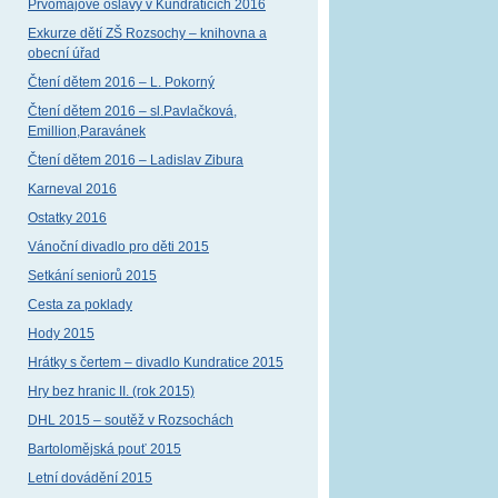
Prvomájové oslavy v Kundraticích 2016
Exkurze dětí ZŠ Rozsochy – knihovna a
obecní úřad
Čtení dětem 2016 – L. Pokorný
Čtení dětem 2016 – sl.Pavlačková,
Emillion,Paravánek
Čtení dětem 2016 – Ladislav Zibura
Karneval 2016
Ostatky 2016
Vánoční divadlo pro děti 2015
Setkání seniorů 2015
Cesta za poklady
Hody 2015
Hrátky s čertem – divadlo Kundratice 2015
Hry bez hranic II. (rok 2015)
DHL 2015 – soutěž v Rozsochách
Bartolomějská pouť 2015
Letní dovádění 2015