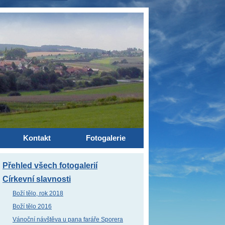
Kontakt
Fotogalerie
Přehled všech fotogalerií
Církevní slavnosti
Boží tělo, rok 2018
Boží tělo 2016
Vánoční návštěva u pana faráře Sporera