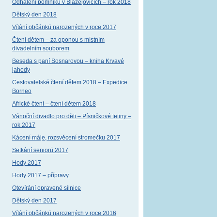
Odhalení pomníku v Blažejovicích – rok 2018
Dětský den 2018
Vítání občánků narozených v roce 2017
Čtení dětem – za oponou s místním
divadelním souborem
Beseda s paní Sosnarovou – kniha Krvavé
jahody
Cestovatelské čtení dětem 2018 – Expedice
Borneo
Africké čtení – čtení dětem 2018
Vánoční divadlo pro děti – Písničkové tetiny –
rok 2017
Kácení máje, rozsvěcení stromečku 2017
Setkání seniorů 2017
Hody 2017
Hody 2017 – přípravy
Otevírání opravené silnice
Dětský den 2017
Vítání občánků narozených v roce 2016