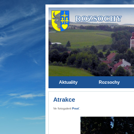
ROZSOCHY
Aktuality
Rozsochy
Atrakce
Ve fotogalerii
Pouť
.