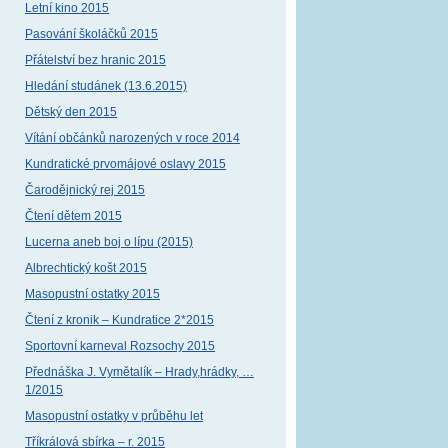
Letní kino 2015
Pasování školáčků 2015
Přátelství bez hranic 2015
Hledání studánek (13.6.2015)
Dětský den 2015
Vítání občánků narozených v roce 2014
Kundratické prvomájové oslavy 2015
Čarodějnický rej 2015
Čtení dětem 2015
Lucerna aneb boj o lípu (2015)
Albrechtický košt 2015
Masopustní ostatky 2015
Čtení z kronik – Kundratice 2*2015
Sportovní karneval Rozsochy 2015
Přednáška J. Vymětalík – Hrady,hrádky, …
1/2015
Masopustní ostatky v průběhu let
Tříkrálová sbírka – r. 2015