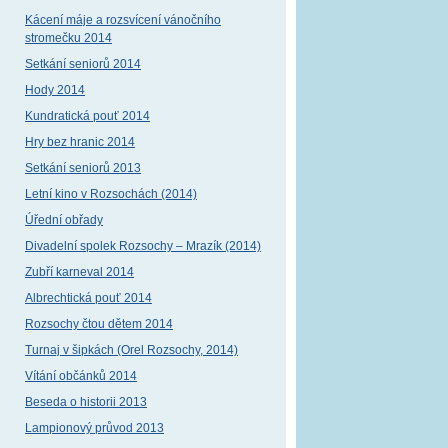
Kácení máje a rozsvícení vánočního
stromečku 2014
Setkání seniorů 2014
Hody 2014
Kundratická pouť 2014
Hry bez hranic 2014
Setkání seniorů 2013
Letní kino v Rozsochách (2014)
Úřední obřady
Divadelní spolek Rozsochy – Mrazík (2014)
Zubří karneval 2014
Albrechtická pouť 2014
Rozsochy čtou dětem 2014
Turnaj v šipkách (Orel Rozsochy, 2014)
Vítání občánků 2014
Beseda o historii 2013
Lampionový průvod 2013