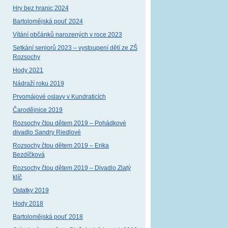
Hry bez hranic 2024
Bartolomějská pouť 2024
Vítání občánků narozených v roce 2023
Setkání seniorů 2023 – vystoupení dětí ze ZŠ
Rozsochy
Hody 2021
Nádraží roku 2019
Prvomájové oslavy v Kundraticích
Čarodějnice 2019
Rozsochy čtou dětem 2019 – Pohádkové
divadlo Sandry Riedlové
Rozsochy čtou dětem 2019 – Erika
Bezdíčková
Rozsochy čtou dětem 2019 – Divadlo Zlatý
klíč
Ostatky 2019
Hody 2018
Bartolomějská pouť 2018