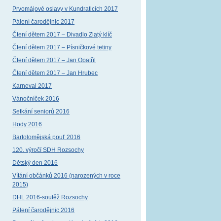
Prvomájové oslavy v Kundraticích 2017
Pálení čarodějnic 2017
Čtení dětem 2017 – Divadlo Zlatý klíč
Čtení dětem 2017 – Písničkové tetiny
Čtení dětem 2017 – Jan Opatřil
Čtení dětem 2017 – Jan Hrubec
Karneval 2017
Vánočníček 2016
Setkání seniorů 2016
Hody 2016
Bartolomějská pouť 2016
120. výročí SDH Rozsochy
Dětský den 2016
Vítání občánků 2016 (narozených v roce
2015)
DHL 2016-soutěž Rozsochy
Pálení čarodějnic 2016