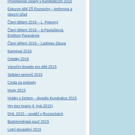
Prvomájové oslavy v Kundraticích 2016
Exkurze dětí ZŠ Rozsochy – knihovna a
obecní úřad
Čtení dětem 2016 – L. Pokorný
Čtení dětem 2016 – sl.Pavlačková,
Emillion,Paravánek
Čtení dětem 2016 – Ladislav Zibura
Karneval 2016
Ostatky 2016
Vánoční divadlo pro děti 2015
Setkání seniorů 2015
Cesta za poklady
Hody 2015
Hrátky s čertem – divadlo Kundratice 2015
Hry bez hranic II. (rok 2015)
DHL 2015 – soutěž v Rozsochách
Bartolomějská pouť 2015
Letní dovádění 2015