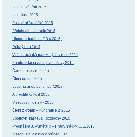
Letní dovádění 2015
Letní kino 2015
Pasování školáčků 2015
Přátelství bez hranic 2015
Hledání studánek (13.6.2015)
Dětský den 2015
Vítání občánků narozených v roce 2014
Kundratické prvomájové oslavy 2015
Čarodějnický rej 2015
Čtení dětem 2015
Lucerna aneb boj o lípu (2015)
Albrechtický košt 2015
Masopustní ostatky 2015
Čtení z kronik – Kundratice 2*2015
Sportovní karneval Rozsochy 2015
Přednáška J. Vymětalík – Hrady,hrádky, … 1/2015
Masopustní ostatky v průběhu let