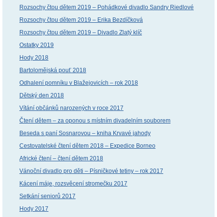
Rozsochy čtou dětem 2019 – Pohádkové divadlo Sandry Riedlové
Rozsochy čtou dětem 2019 – Erika Bezdíčková
Rozsochy čtou dětem 2019 – Divadlo Zlatý klíč
Ostatky 2019
Hody 2018
Bartolomějská pouť 2018
Odhalení pomníku v Blažejovicích – rok 2018
Dětský den 2018
Vítání občánků narozených v roce 2017
Čtení dětem – za oponou s místním divadelním souborem
Beseda s paní Sosnarovou – kniha Krvavé jahody
Cestovatelské čtení dětem 2018 – Expedice Borneo
Africké čtení – čtení dětem 2018
Vánoční divadlo pro děti – Písničkové tetiny – rok 2017
Kácení máje, rozsvěcení stromečku 2017
Setkání seniorů 2017
Hody 2017