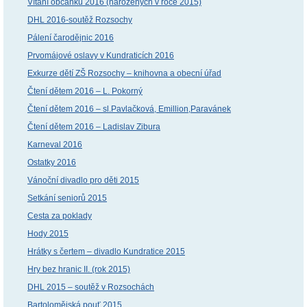
Vítání občánků 2016 (narozených v roce 2015)
DHL 2016-soutěž Rozsochy
Pálení čarodějnic 2016
Prvomájové oslavy v Kundraticích 2016
Exkurze dětí ZŠ Rozsochy – knihovna a obecní úřad
Čtení dětem 2016 – L. Pokorný
Čtení dětem 2016 – sl.Pavlačková, Emillion,Paravánek
Čtení dětem 2016 – Ladislav Zibura
Karneval 2016
Ostatky 2016
Vánoční divadlo pro děti 2015
Setkání seniorů 2015
Cesta za poklady
Hody 2015
Hrátky s čertem – divadlo Kundratice 2015
Hry bez hranic II. (rok 2015)
DHL 2015 – soutěž v Rozsochách
Bartolomějská pouť 2015