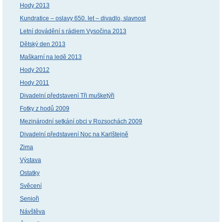
Hody 2013
Kundratice – oslavy 650. let – divadlo, slavnost
Letní dovádění s rádiem Vysočina 2013
Dětský den 2013
Maškarní na ledě 2013
Hody 2012
Hody 2011
Divadelní představení Tři mušketýři
Fotky z hodů 2009
Mezinárodní setkání obci v Rozsochách 2009
Divadelní představení Noc na Karlštejně
Zima
Výstava
Ostatky
Svěcení
Senioři
Návštěva