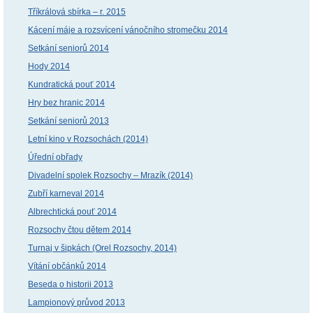
Tříkrálová sbírka – r. 2015
Kácení máje a rozsvícení vánočního stromečku 2014
Setkání seniorů 2014
Hody 2014
Kundratická pouť 2014
Hry bez hranic 2014
Setkání seniorů 2013
Letní kino v Rozsochách (2014)
Úřední obřady
Divadelní spolek Rozsochy – Mrazík (2014)
Zubří karneval 2014
Albrechtická pouť 2014
Rozsochy čtou dětem 2014
Turnaj v šipkách (Orel Rozsochy, 2014)
Vítání občánků 2014
Beseda o historii 2013
Lampionový průvod 2013