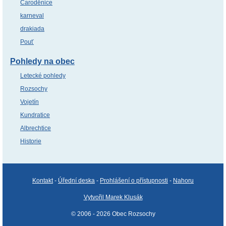
Čaroděnice
karneval
drakiada
Pouť
Pohledy na obec
Letecké pohledy
Rozsochy
Vojetín
Kundratice
Albrechtice
Historie
Kontakt
-
Úřední deska
-
Prohlášení o přístupnosti
-
Nahoru
Vytvořil Marek Klusák
© 2006 - 2026 Obec Rozsochy