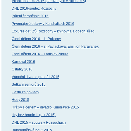
Vítání občánků 2016 (narozených v roce 2015)
DHL 2016-soutěž Rozsochy
Pálení čarodějnic 2016
Prvomájové oslavy v Kundraticích 2016
Exkurze dětí ZŠ Rozsochy – knihovna a obecní úřad
Čtení dětem 2016 – L. Pokorný
Čtení dětem 2016 – sl.Pavlačková, Emillion,Paravánek
Čtení dětem 2016 – Ladislav Zibura
Karneval 2016
Ostatky 2016
Vánoční divadlo pro děti 2015
Setkání seniorů 2015
Cesta za poklady
Hody 2015
Hrátky s čertem – divadlo Kundratice 2015
Hry bez hranic II. (rok 2015)
DHL 2015 – soutěž v Rozsochách
Bartolomějská pouť 2015