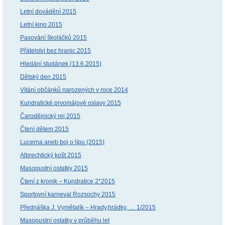
Letní dovádění 2015
Letní kino 2015
Pasování školáčků 2015
Přátelství bez hranic 2015
Hledání studánek (13.6.2015)
Dětský den 2015
Vítání občánků narozených v roce 2014
Kundratické prvomájové oslavy 2015
Čarodějnický rej 2015
Čtení dětem 2015
Lucerna aneb boj o lípu (2015)
Albrechtický košt 2015
Masopustní ostatky 2015
Čtení z kronik – Kundratice 2*2015
Sportovní karneval Rozsochy 2015
Přednáška J. Vymětalík – Hrady,hrádky, … 1/2015
Masopustní ostatky v průběhu let