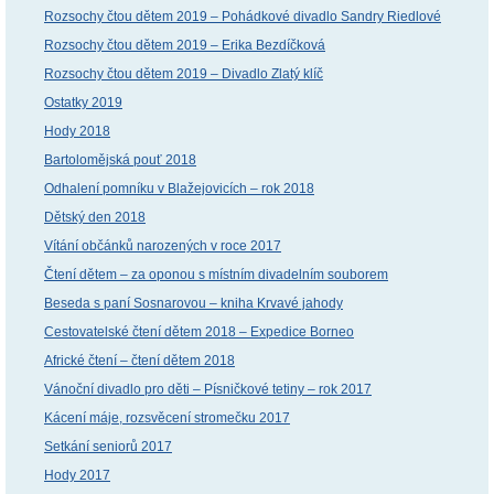
Rozsochy čtou dětem 2019 – Pohádkové divadlo Sandry Riedlové
Rozsochy čtou dětem 2019 – Erika Bezdíčková
Rozsochy čtou dětem 2019 – Divadlo Zlatý klíč
Ostatky 2019
Hody 2018
Bartolomějská pouť 2018
Odhalení pomníku v Blažejovicích – rok 2018
Dětský den 2018
Vítání občánků narozených v roce 2017
Čtení dětem – za oponou s místním divadelním souborem
Beseda s paní Sosnarovou – kniha Krvavé jahody
Cestovatelské čtení dětem 2018 – Expedice Borneo
Africké čtení – čtení dětem 2018
Vánoční divadlo pro děti – Písničkové tetiny – rok 2017
Kácení máje, rozsvěcení stromečku 2017
Setkání seniorů 2017
Hody 2017