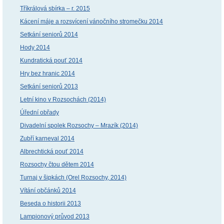
Tříkrálová sbírka – r. 2015
Kácení máje a rozsvícení vánočního stromečku 2014
Setkání seniorů 2014
Hody 2014
Kundratická pouť 2014
Hry bez hranic 2014
Setkání seniorů 2013
Letní kino v Rozsochách (2014)
Úřední obřady
Divadelní spolek Rozsochy – Mrazík (2014)
Zubří karneval 2014
Albrechtická pouť 2014
Rozsochy čtou dětem 2014
Turnaj v šipkách (Orel Rozsochy, 2014)
Vítání občánků 2014
Beseda o historii 2013
Lampionový průvod 2013