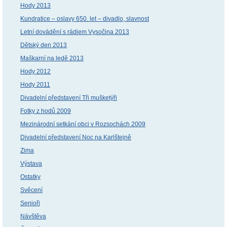
Hody 2013
Kundratice – oslavy 650. let – divadlo, slavnost
Letní dovádění s rádiem Vysočina 2013
Dětský den 2013
Maškarní na ledě 2013
Hody 2012
Hody 2011
Divadelní představení Tři mušketýři
Fotky z hodů 2009
Mezinárodní setkání obci v Rozsochách 2009
Divadelní představení Noc na Karlštejně
Zima
Výstava
Ostatky
Svěcení
Senioři
Návštěva