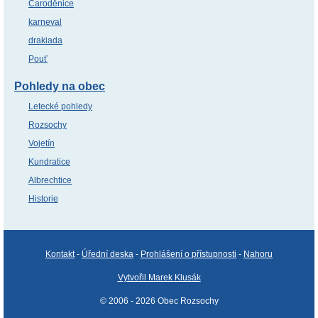
Čaroděnice
karneval
drakiada
Pouť
Pohledy na obec
Letecké pohledy
Rozsochy
Vojetín
Kundratice
Albrechtice
Historie
Kontakt
-
Úřední deska
-
Prohlášení o přístupnosti
-
Nahoru
Vytvořil Marek Klusák
© 2006 - 2026 Obec Rozsochy