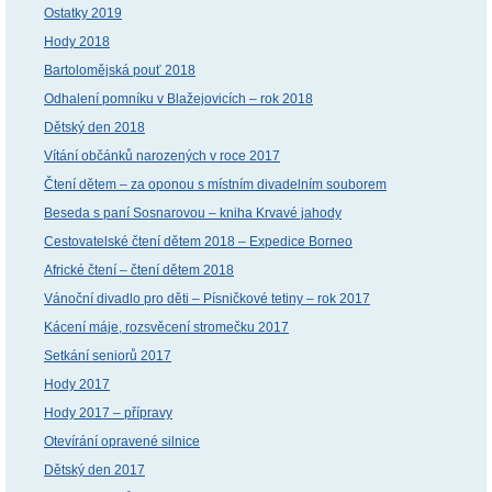
Ostatky 2019
Hody 2018
Bartolomějská pouť 2018
Odhalení pomníku v Blažejovicích – rok 2018
Dětský den 2018
Vítání občánků narozených v roce 2017
Čtení dětem – za oponou s místním divadelním souborem
Beseda s paní Sosnarovou – kniha Krvavé jahody
Cestovatelské čtení dětem 2018 – Expedice Borneo
Africké čtení – čtení dětem 2018
Vánoční divadlo pro děti – Písničkové tetiny – rok 2017
Kácení máje, rozsvěcení stromečku 2017
Setkání seniorů 2017
Hody 2017
Hody 2017 – přípravy
Otevírání opravené silnice
Dětský den 2017