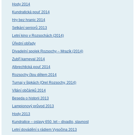
Hody 2014
Kundratická pouť 2014
Hry bez hranic 2014
Setkání seniorů 2013
Letní kino v Rozsochách (2014)
Úřední obřady
Divadelní spolek Rozsochy – Mrazík (2014)
Zubří karneval 2014
Albrechtická pouť 2014
Rozsochy čtou dětem 2014
Turnaj v šipkách (Orel Rozsochy, 2014)
Vítání občánků 2014
Beseda o historii 2013
Lampionový průvod 2013
Hody 2013
Kundratice – oslavy 650. let – divadlo, slavnost
Letní dovádění s rádiem Vysočina 2013