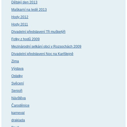
Dětský den 2013
Maškarní na ledě 2013
Hody 2012
Hody 2011
Divadelní představení Tři mušketýři
Fotky z hodů 2009
Mezinárodní setkání obci v Rozsochách 2009
Divadelní představení Noc na Karlštejně
Zima
Výstava
Ostatky
Svěcení
Senioři
Návštěva
Čaroděnice
karneval
drakiada