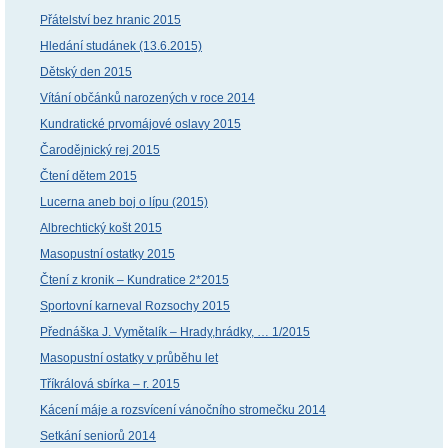
Přátelství bez hranic 2015
Hledání studánek (13.6.2015)
Dětský den 2015
Vítání občánků narozených v roce 2014
Kundratické prvomájové oslavy 2015
Čarodějnický rej 2015
Čtení dětem 2015
Lucerna aneb boj o lípu (2015)
Albrechtický košt 2015
Masopustní ostatky 2015
Čtení z kronik – Kundratice 2*2015
Sportovní karneval Rozsochy 2015
Přednáška J. Vymětalík – Hrady,hrádky, … 1/2015
Masopustní ostatky v průběhu let
Tříkrálová sbírka – r. 2015
Kácení máje a rozsvícení vánočního stromečku 2014
Setkání seniorů 2014