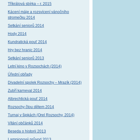
Tříkrálová sbírka – r. 2015
Kácení máje a rozsvícení vánočního
stromečku 2014
Setkání seniorů 2014
Hody 2014
Kundratická pouť 2014
Hry bez hranic 2014
Setkání seniorů 2013
Letní kino v Rozsochách (2014)
Úřední obřady
Divadelní spolek Rozsochy – Mrazík (2014)
Zubří karneval 2014
Albrechtická pouť 2014
Rozsochy čtou dětem 2014
Turnaj v šipkách (Orel Rozsochy, 2014)
Vítání občánků 2014
Beseda o historii 2013
Lampionový průvod 2013