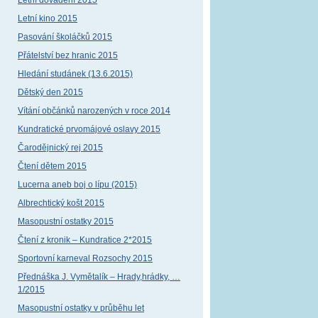
Letní dovádění 2015
Letní kino 2015
Pasování školáčků 2015
Přátelství bez hranic 2015
Hledání studánek (13.6.2015)
Dětský den 2015
Vítání občánků narozených v roce 2014
Kundratické prvomájové oslavy 2015
Čarodějnický rej 2015
Čtení dětem 2015
Lucerna aneb boj o lípu (2015)
Albrechtický košt 2015
Masopustní ostatky 2015
Čtení z kronik – Kundratice 2*2015
Sportovní karneval Rozsochy 2015
Přednáška J. Vymětalík – Hrady,hrádky, …
1/2015
Masopustní ostatky v průběhu let