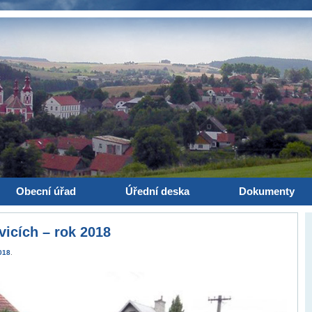
Obecní úřad
Úřední deska
Dokumenty
icích – rok 2018
018
.