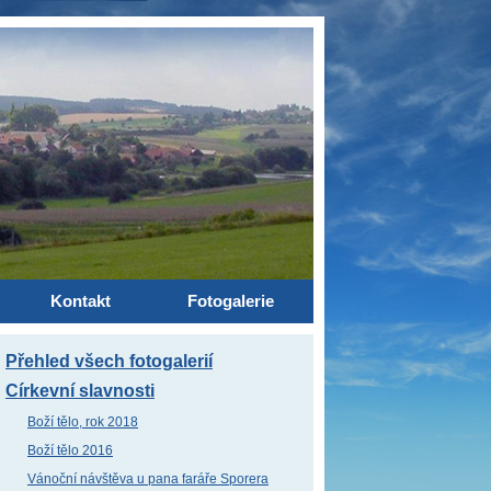
Kontakt
Fotogalerie
Přehled všech fotogalerií
Církevní slavnosti
Boží tělo, rok 2018
Boží tělo 2016
Vánoční návštěva u pana faráře Sporera