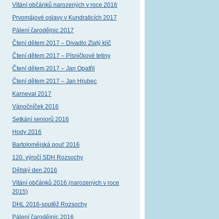
Vítání občánků narozených v roce 2016
Prvomájové oslavy v Kundraticích 2017
Pálení čarodějnic 2017
Čtení dětem 2017 – Divadlo Zlatý klíč
Čtení dětem 2017 – Písničkové tetiny
Čtení dětem 2017 – Jan Opatřil
Čtení dětem 2017 – Jan Hrubec
Karneval 2017
Vánočníček 2016
Setkání seniorů 2016
Hody 2016
Bartolomějská pouť 2016
120. výročí SDH Rozsochy
Dětský den 2016
Vítání občánků 2016 (narozených v roce
2015)
DHL 2016-soutěž Rozsochy
Pálení čarodějnic 2016