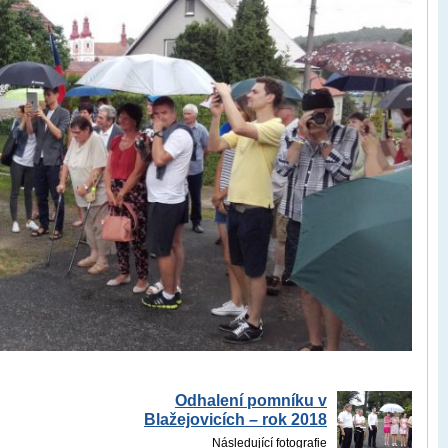
Odhalení pomníku v
Blažejovicích – rok 2018
Následující fotografie