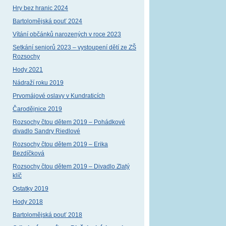
Hry bez hranic 2024
Bartolomějská pouť 2024
Vítání občánků narozených v roce 2023
Setkání seniorů 2023 – vystoupení dětí ze ZŠ
Rozsochy
Hody 2021
Nádraží roku 2019
Prvomájové oslavy v Kundraticích
Čarodějnice 2019
Rozsochy čtou dětem 2019 – Pohádkové
divadlo Sandry Riedlové
Rozsochy čtou dětem 2019 – Erika
Bezdíčková
Rozsochy čtou dětem 2019 – Divadlo Zlatý
klíč
Ostatky 2019
Hody 2018
Bartolomějská pouť 2018