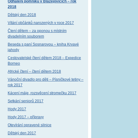
Odhalení pomníku v Blažejovicích – rok
2018
Dětský den 2018
Vítání občánků narozených v roce 2017
Čtení dětem – za oponou s místním
divadelním souborem
Beseda s paní Sosnarovou – kniha Krvavé
jahody
Cestovatelské čtení dětem 2018 – Expedice
Borneo
Africké čtení – čtení dětem 2018
Vánoční divadlo pro děti – Písničkové tetiny –
rok 2017
Kácení máje, rozsvěcení stromečku 2017
Setkání seniorů 2017
Hody 2017
Hody 2017 – přípravy
Otevírání opravené silnice
Dětský den 2017