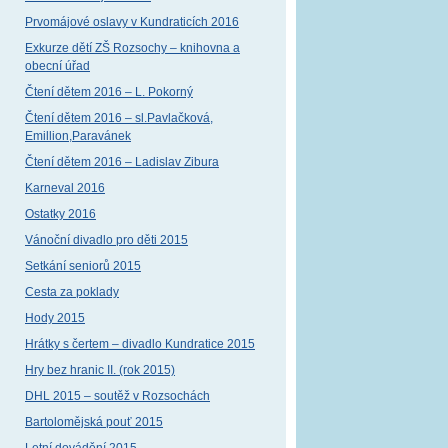
Prvomájové oslavy v Kundraticích 2016
Exkurze dětí ZŠ Rozsochy – knihovna a
obecní úřad
Čtení dětem 2016 – L. Pokorný
Čtení dětem 2016 – sl.Pavlačková,
Emillion,Paravánek
Čtení dětem 2016 – Ladislav Zibura
Karneval 2016
Ostatky 2016
Vánoční divadlo pro děti 2015
Setkání seniorů 2015
Cesta za poklady
Hody 2015
Hrátky s čertem – divadlo Kundratice 2015
Hry bez hranic II. (rok 2015)
DHL 2015 – soutěž v Rozsochách
Bartolomějská pouť 2015