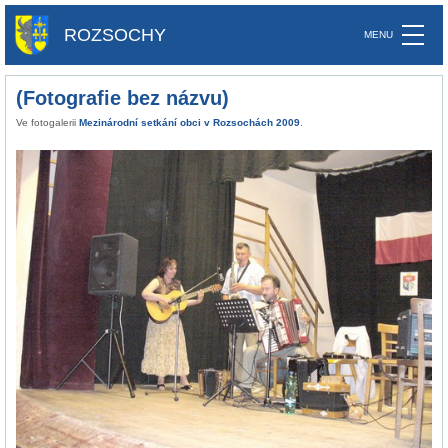
ROZSOCHY
(Fotografie bez názvu)
Ve fotogalerii
Mezinárodní setkání obci v Rozsochách 2009
.