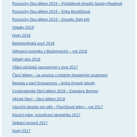
Rozsochy čtou dětem 2019 – Pohádkové divadlo Sandry Riedlové
Rozsochy čtou dětem 2019 – Erika Bezdíčková
Rozsochy čtou dětem 2019 – Divadlo Zlatý klíč
Ostatky 2019
Hody 2018
Bartolomějská pouť 2018
Odhalení pomníku v Blažejovicích – rok 2018
Dětský den 2018
Vítání občánků narozených v roce 2017
Čtení dětem – za oponou s místním divadelním souborem
Beseda s paní Sosnarovou – kniha Krvavé jahody
Cestovatelské čtení dětem 2018 – Expedice Borneo
Africké čtení – čtení dětem 2018
Vánoční divadlo pro děti – Písničkové tetiny – rok 2017
Kácení máje, rozsvěcení stromečku 2017
Setkání seniorů 2017
Hody 2017