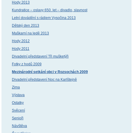
Hody 2013
Kundratice – oslavy 650. let – divadlo, slavnost
Letní dovádění s rádiem Vysočina 2013
Dětský den 2013
Maškarní na ledě 2013
Hody 2012
Hody 2011
Divadelní představení Tři mušketýři
Fotky z hodů 2009
Mezinárodní setkání obci v Rozsochách 2009
Divadelní představení Noc na Karlštejně
Zima
Výstava
Ostatky
Svěcení
Senioři
Návštěva