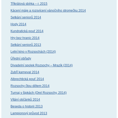
Tříkrálová sbírka – r. 2015
Kácení máje a rozsvícení vánočního stromečku 2014
Setkání seniorů 2014
Hody 2014
Kundratická pouť 2014
Hry bez hranic 2014
Setkání seniorů 2013
Letní kino v Rozsochách (2014)
Úřední obřady
Divadelní spolek Rozsochy – Mrazík (2014)
Zubří karneval 2014
Albrechtická pouť 2014
Rozsochy čtou dětem 2014
Turnaj v šipkách (Orel Rozsochy, 2014)
Vítání občánků 2014
Beseda o historii 2013
Lampionový průvod 2013