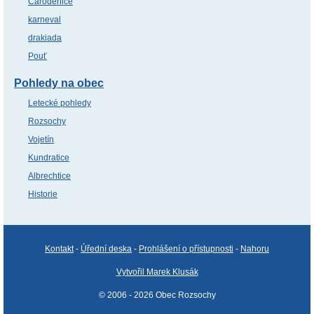
Čaroděnice
karneval
drakiada
Pouť
Pohledy na obec
Letecké pohledy
Rozsochy
Vojetín
Kundratice
Albrechtice
Historie
Kontakt
-
Úřední deska
-
Prohlášení o přístupnosti
-
Nahoru
Vytvořil Marek Klusák
© 2006 - 2026 Obec Rozsochy