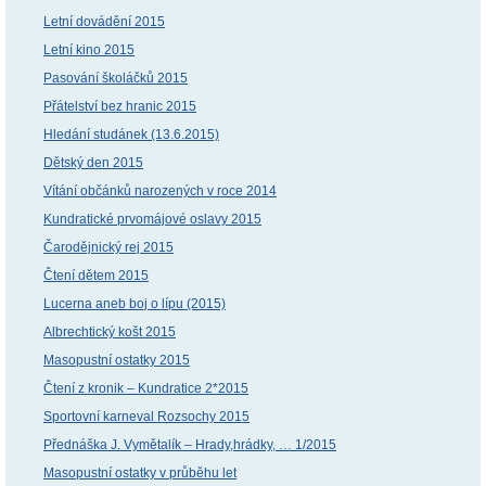
Letní dovádění 2015
Letní kino 2015
Pasování školáčků 2015
Přátelství bez hranic 2015
Hledání studánek (13.6.2015)
Dětský den 2015
Vítání občánků narozených v roce 2014
Kundratické prvomájové oslavy 2015
Čarodějnický rej 2015
Čtení dětem 2015
Lucerna aneb boj o lípu (2015)
Albrechtický košt 2015
Masopustní ostatky 2015
Čtení z kronik – Kundratice 2*2015
Sportovní karneval Rozsochy 2015
Přednáška J. Vymětalík – Hrady,hrádky, … 1/2015
Masopustní ostatky v průběhu let