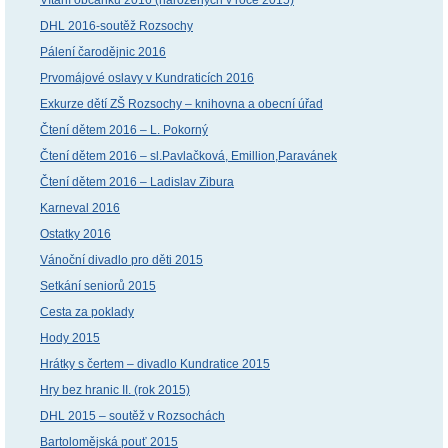
Vítání občánků 2016 (narozených v roce 2015)
DHL 2016-soutěž Rozsochy
Pálení čarodějnic 2016
Prvomájové oslavy v Kundraticích 2016
Exkurze dětí ZŠ Rozsochy – knihovna a obecní úřad
Čtení dětem 2016 – L. Pokorný
Čtení dětem 2016 – sl.Pavlačková, Emillion,Paravánek
Čtení dětem 2016 – Ladislav Zibura
Karneval 2016
Ostatky 2016
Vánoční divadlo pro děti 2015
Setkání seniorů 2015
Cesta za poklady
Hody 2015
Hrátky s čertem – divadlo Kundratice 2015
Hry bez hranic II. (rok 2015)
DHL 2015 – soutěž v Rozsochách
Bartolomějská pouť 2015