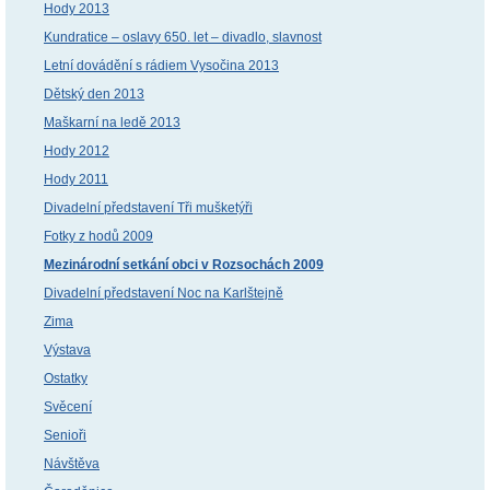
Hody 2013
Kundratice – oslavy 650. let – divadlo, slavnost
Letní dovádění s rádiem Vysočina 2013
Dětský den 2013
Maškarní na ledě 2013
Hody 2012
Hody 2011
Divadelní představení Tři mušketýři
Fotky z hodů 2009
Mezinárodní setkání obci v Rozsochách 2009
Divadelní představení Noc na Karlštejně
Zima
Výstava
Ostatky
Svěcení
Senioři
Návštěva