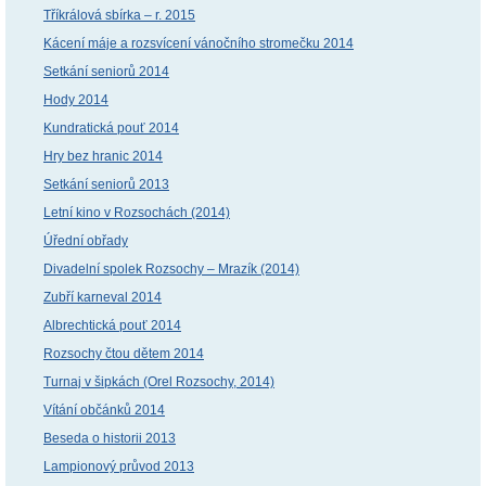
Tříkrálová sbírka – r. 2015
Kácení máje a rozsvícení vánočního stromečku 2014
Setkání seniorů 2014
Hody 2014
Kundratická pouť 2014
Hry bez hranic 2014
Setkání seniorů 2013
Letní kino v Rozsochách (2014)
Úřední obřady
Divadelní spolek Rozsochy – Mrazík (2014)
Zubří karneval 2014
Albrechtická pouť 2014
Rozsochy čtou dětem 2014
Turnaj v šipkách (Orel Rozsochy, 2014)
Vítání občánků 2014
Beseda o historii 2013
Lampionový průvod 2013