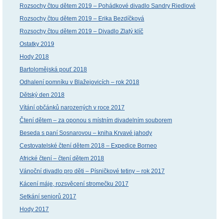
Rozsochy čtou dětem 2019 – Pohádkové divadlo Sandry Riedlové
Rozsochy čtou dětem 2019 – Erika Bezdíčková
Rozsochy čtou dětem 2019 – Divadlo Zlatý klíč
Ostatky 2019
Hody 2018
Bartolomějská pouť 2018
Odhalení pomníku v Blažejovicích – rok 2018
Dětský den 2018
Vítání občánků narozených v roce 2017
Čtení dětem – za oponou s místním divadelním souborem
Beseda s paní Sosnarovou – kniha Krvavé jahody
Cestovatelské čtení dětem 2018 – Expedice Borneo
Africké čtení – čtení dětem 2018
Vánoční divadlo pro děti – Písničkové tetiny – rok 2017
Kácení máje, rozsvěcení stromečku 2017
Setkání seniorů 2017
Hody 2017