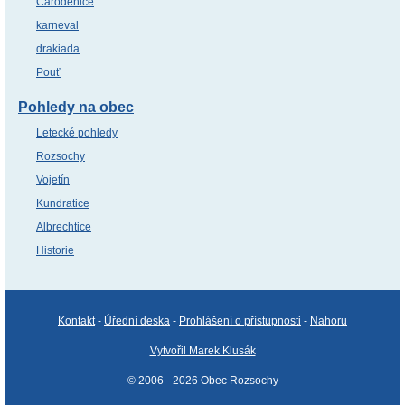
Čaroděnice
karneval
drakiada
Pouť
Pohledy na obec
Letecké pohledy
Rozsochy
Vojetín
Kundratice
Albrechtice
Historie
Kontakt
-
Úřední deska
-
Prohlášení o přístupnosti
-
Nahoru
Vytvořil Marek Klusák
© 2006 - 2026 Obec Rozsochy