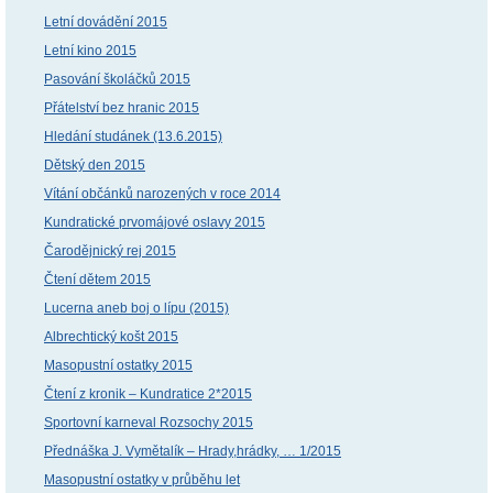
Letní dovádění 2015
Letní kino 2015
Pasování školáčků 2015
Přátelství bez hranic 2015
Hledání studánek (13.6.2015)
Dětský den 2015
Vítání občánků narozených v roce 2014
Kundratické prvomájové oslavy 2015
Čarodějnický rej 2015
Čtení dětem 2015
Lucerna aneb boj o lípu (2015)
Albrechtický košt 2015
Masopustní ostatky 2015
Čtení z kronik – Kundratice 2*2015
Sportovní karneval Rozsochy 2015
Přednáška J. Vymětalík – Hrady,hrádky, … 1/2015
Masopustní ostatky v průběhu let