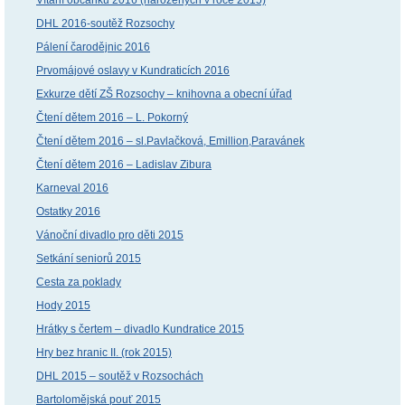
Vítání občánků 2016 (narozených v roce 2015)
DHL 2016-soutěž Rozsochy
Pálení čarodějnic 2016
Prvomájové oslavy v Kundraticích 2016
Exkurze dětí ZŠ Rozsochy – knihovna a obecní úřad
Čtení dětem 2016 – L. Pokorný
Čtení dětem 2016 – sl.Pavlačková, Emillion,Paravánek
Čtení dětem 2016 – Ladislav Zibura
Karneval 2016
Ostatky 2016
Vánoční divadlo pro děti 2015
Setkání seniorů 2015
Cesta za poklady
Hody 2015
Hrátky s čertem – divadlo Kundratice 2015
Hry bez hranic II. (rok 2015)
DHL 2015 – soutěž v Rozsochách
Bartolomějská pouť 2015