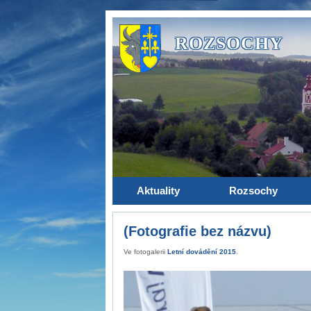
ROZSOCHY
Aktuality
Rozsochy
(Fotografie bez názvu)
Ve fotogalerii
Letní dovádění 2015
.