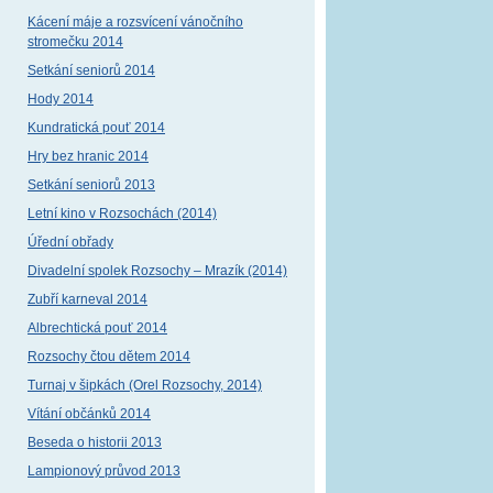
Kácení máje a rozsvícení vánočního
stromečku 2014
Setkání seniorů 2014
Hody 2014
Kundratická pouť 2014
Hry bez hranic 2014
Setkání seniorů 2013
Letní kino v Rozsochách (2014)
Úřední obřady
Divadelní spolek Rozsochy – Mrazík (2014)
Zubří karneval 2014
Albrechtická pouť 2014
Rozsochy čtou dětem 2014
Turnaj v šipkách (Orel Rozsochy, 2014)
Vítání občánků 2014
Beseda o historii 2013
Lampionový průvod 2013