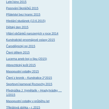
Letní kino 2015
Pasování školáčků 2015
Přátelství bez hranic 2015
Hledání studánek (13.6.2015)
Dětský den 2015
Vítání občánků narozených v roce 2014
Kundratické prvomájové oslavy 2015
Čarodějnický rej 2015
Čtení dětem 2015
Lucerna aneb boj o lípu (2015)
Albrechtický košt 2015
Masopustní ostatky 2015
Čtení z kronik – Kundratice 2*2015
Sportovní karneval Rozsochy 2015
Přednáška J. Vymětalík – Hrady,hrádky, …
1/2015
Masopustní ostatky v průběhu let
Tříkrálová sbírka – r. 2015