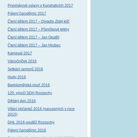
Prvomájové oslavy v Kundraticích 2017
Pálení čarodějnic 2017
Čtení dětem 2017 – Divadlo Zlatý klíč
Čtení dětem 2017 – Písničkové tetiny
Čtení dětem 2017 – Jan Opatřil
Čtení dětem 2017 – Jan Hrubec
Karneval 2017
Vánočníček 2016
Setkání seniorů 2016
Hody 2016
Bartolomějská pouť 2016
120. výročí SDH Rozsochy
Dětský den 2016
Vítání občánků 2016 (narozených v roce
2015)
DHL 2016-soutěž Rozsochy
Pálení čarodějnic 2016