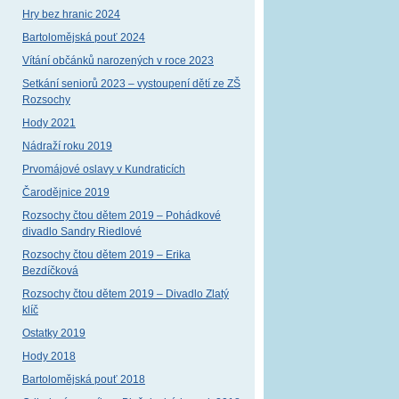
Hry bez hranic 2024
Bartolomějská pouť 2024
Vítání občánků narozených v roce 2023
Setkání seniorů 2023 – vystoupení dětí ze ZŠ
Rozsochy
Hody 2021
Nádraží roku 2019
Prvomájové oslavy v Kundraticích
Čarodějnice 2019
Rozsochy čtou dětem 2019 – Pohádkové
divadlo Sandry Riedlové
Rozsochy čtou dětem 2019 – Erika
Bezdíčková
Rozsochy čtou dětem 2019 – Divadlo Zlatý
klíč
Ostatky 2019
Hody 2018
Bartolomějská pouť 2018