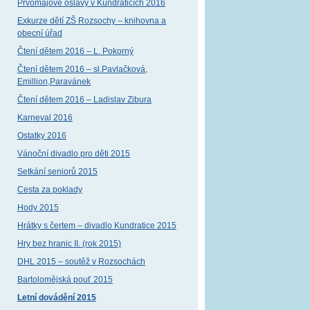
Prvomájové oslavy v Kundraticích 2016
Exkurze dětí ZŠ Rozsochy – knihovna a
obecní úřad
Čtení dětem 2016 – L. Pokorný
Čtení dětem 2016 – sl.Pavlačková,
Emillion,Paravánek
Čtení dětem 2016 – Ladislav Zibura
Karneval 2016
Ostatky 2016
Vánoční divadlo pro děti 2015
Setkání seniorů 2015
Cesta za poklady
Hody 2015
Hrátky s čertem – divadlo Kundratice 2015
Hry bez hranic II. (rok 2015)
DHL 2015 – soutěž v Rozsochách
Bartolomějská pouť 2015
Letní dovádění 2015