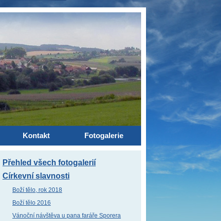
Kontakt
Fotogalerie
Přehled všech fotogalerií
Církevní slavnosti
Boží tělo, rok 2018
Boží tělo 2016
Vánoční návštěva u pana faráře Sporera