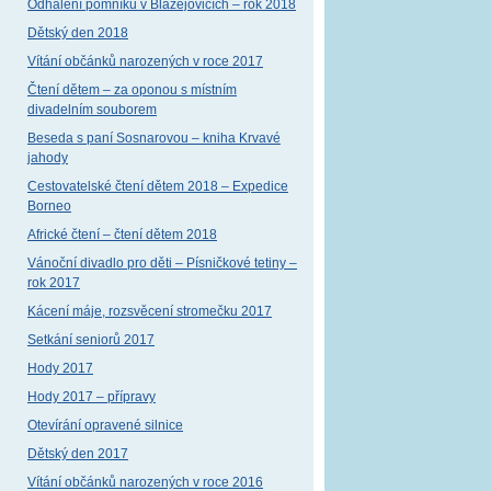
Odhalení pomníku v Blažejovicích – rok 2018
Dětský den 2018
Vítání občánků narozených v roce 2017
Čtení dětem – za oponou s místním
divadelním souborem
Beseda s paní Sosnarovou – kniha Krvavé
jahody
Cestovatelské čtení dětem 2018 – Expedice
Borneo
Africké čtení – čtení dětem 2018
Vánoční divadlo pro děti – Písničkové tetiny –
rok 2017
Kácení máje, rozsvěcení stromečku 2017
Setkání seniorů 2017
Hody 2017
Hody 2017 – přípravy
Otevírání opravené silnice
Dětský den 2017
Vítání občánků narozených v roce 2016