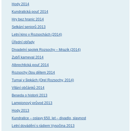
Hody 2014
Kundratická pouť 2014
Hry bez hranic 2014
Setkání seniorů 2013
Letní kino v Rozsochách (2014)
Úřední obřady
Divadelní spolek Rozsochy – Mrazík (2014)
Zubří karneval 2014
Albrechtická pouť 2014
Rozsochy čtou dětem 2014
Turnaj v šipkách (Orel Rozsochy, 2014)
Vítání občánků 2014
Beseda o historii 2013
Lampionový průvod 2013
Hody 2013
Kundratice – oslavy 650. let – divadlo, slavnost
Letní dovádění s rádiem Vysočina 2013