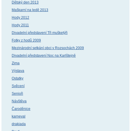
Dětský den 2013
Maškarní na ledě 2013
Hody 2012
Hody 2011
Divadelní představení Tři mušketýři
Fotky z hodů 2009
Mezinárodní setkání obci v Rozsochách 2009
Divadelní představení Noc na Karlštejně
Zima
Výstava
Ostatky
Svěcení
Senioři
Návštěva
Čaroděnice
karneval
drakiada