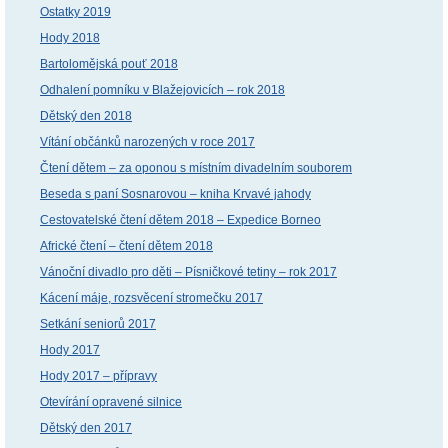
Ostatky 2019
Hody 2018
Bartolomějská pouť 2018
Odhalení pomníku v Blažejovicích – rok 2018
Dětský den 2018
Vítání občánků narozených v roce 2017
Čtení dětem – za oponou s místním divadelním souborem
Beseda s paní Sosnarovou – kniha Krvavé jahody
Cestovatelské čtení dětem 2018 – Expedice Borneo
Africké čtení – čtení dětem 2018
Vánoční divadlo pro děti – Písničkové tetiny – rok 2017
Kácení máje, rozsvěcení stromečku 2017
Setkání seniorů 2017
Hody 2017
Hody 2017 – přípravy
Otevírání opravené silnice
Dětský den 2017