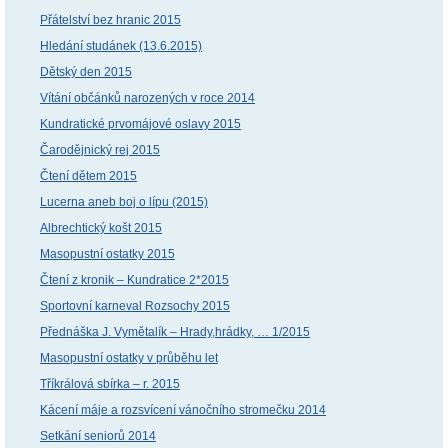
Přátelství bez hranic 2015
Hledání studánek (13.6.2015)
Dětský den 2015
Vítání občánků narozených v roce 2014
Kundratické prvomájové oslavy 2015
Čarodějnický rej 2015
Čtení dětem 2015
Lucerna aneb boj o lípu (2015)
Albrechtický košt 2015
Masopustní ostatky 2015
Čtení z kronik – Kundratice 2*2015
Sportovní karneval Rozsochy 2015
Přednáška J. Vymětalík – Hrady,hrádky, … 1/2015
Masopustní ostatky v průběhu let
Tříkrálová sbírka – r. 2015
Kácení máje a rozsvícení vánočního stromečku 2014
Setkání seniorů 2014