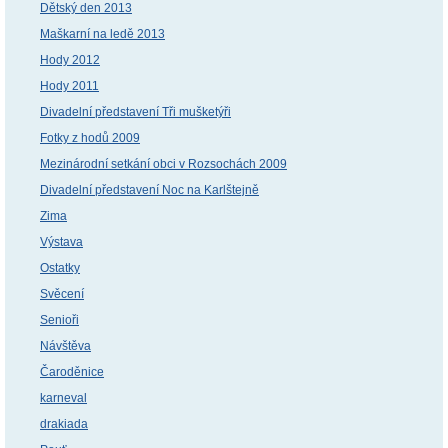
Dětský den 2013
Maškarní na ledě 2013
Hody 2012
Hody 2011
Divadelní představení Tři mušketýři
Fotky z hodů 2009
Mezinárodní setkání obci v Rozsochách 2009
Divadelní představení Noc na Karlštejně
Zima
Výstava
Ostatky
Svěcení
Senioři
Návštěva
Čaroděnice
karneval
drakiada