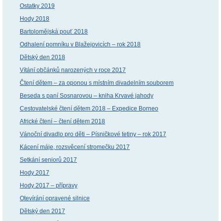
Ostatky 2019
Hody 2018
Bartolomějská pouť 2018
Odhalení pomníku v Blažejovicích – rok 2018
Dětský den 2018
Vítání občánků narozených v roce 2017
Čtení dětem – za oponou s místním divadelním souborem
Beseda s paní Sosnarovou – kniha Krvavé jahody
Cestovatelské čtení dětem 2018 – Expedice Borneo
Africké čtení – čtení dětem 2018
Vánoční divadlo pro děti – Písničkové tetiny – rok 2017
Kácení máje, rozsvěcení stromečku 2017
Setkání seniorů 2017
Hody 2017
Hody 2017 – přípravy
Otevírání opravené silnice
Dětský den 2017