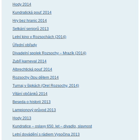
Hody 2014
Kundratická pouť 2014
Hry bez hranic 2014
Setkání seniorů 2013
Letní kino v Rozsochách (2014)
Úřední obřady
Divadelní spolek Rozsochy – Mrazík (2014)
Zubří karneval 2014
Albrechtická pouť 2014
Rozsochy čtou dětem 2014
Turnaj v šipkách (Orel Rozsochy, 2014)
Vítání občánků 2014
Beseda o historii 2013
Lampionový průvod 2013
Hody 2013
Kundratice – oslavy 650. let – divadlo, slavnost
Letní dovádění s rádiem Vysočina 2013