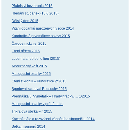
Přátelství bez hranic 2015
Hledání studánek (13.6.2015)
Dětský den 2015
Vítání občánků narozených v roce 2014
Kundratické prvomájové oslavy 2015
Čarodějnický rej 2015
Čtení dětem 2015
Lucerna aneb boj o lípu (2015)
Albrechtický košt 2015
Masopustní ostatky 2015
Čtení z kronik – Kundratice 2*2015
Sportovní karneval Rozsochy 2015
Přednáška J. Vymětalík – Hrady,hrádky, … 1/2015
Masopustní ostatky v průběhu let
Tříkrálová sbírka – r. 2015
Kácení máje a rozsvícení vánočního stromečku 2014
Setkání seniorů 2014