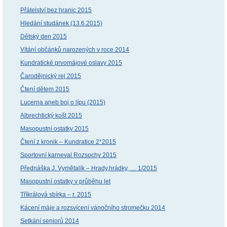
Přátelství bez hranic 2015
Hledání studánek (13.6.2015)
Dětský den 2015
Vítání občánků narozených v roce 2014
Kundratické prvomájové oslavy 2015
Čarodějnický rej 2015
Čtení dětem 2015
Lucerna aneb boj o lípu (2015)
Albrechtický košt 2015
Masopustní ostatky 2015
Čtení z kronik – Kundratice 2*2015
Sportovní karneval Rozsochy 2015
Přednáška J. Vymětalík – Hrady,hrádky, … 1/2015
Masopustní ostatky v průběhu let
Tříkrálová sbírka – r. 2015
Kácení máje a rozsvícení vánočního stromečku 2014
Setkání seniorů 2014