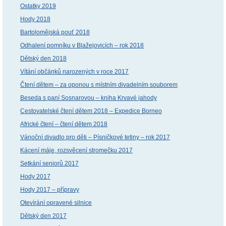
Ostatky 2019
Hody 2018
Bartolomějská pouť 2018
Odhalení pomníku v Blažejovicích – rok 2018
Dětský den 2018
Vítání občánků narozených v roce 2017
Čtení dětem – za oponou s místním divadelním souborem
Beseda s paní Sosnarovou – kniha Krvavé jahody
Cestovatelské čtení dětem 2018 – Expedice Borneo
Africké čtení – čtení dětem 2018
Vánoční divadlo pro děti – Písničkové tetiny – rok 2017
Kácení máje, rozsvěcení stromečku 2017
Setkání seniorů 2017
Hody 2017
Hody 2017 – přípravy
Otevírání opravené silnice
Dětský den 2017