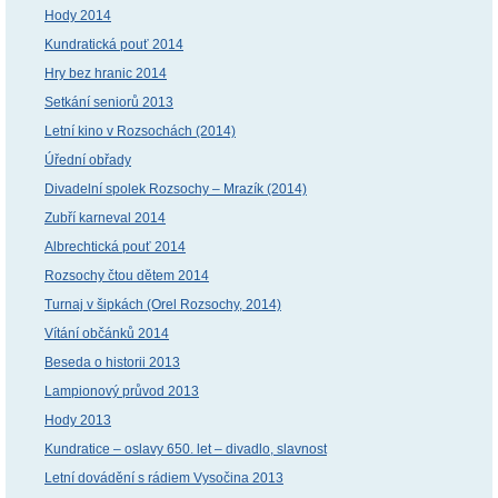
Hody 2014
Kundratická pouť 2014
Hry bez hranic 2014
Setkání seniorů 2013
Letní kino v Rozsochách (2014)
Úřední obřady
Divadelní spolek Rozsochy – Mrazík (2014)
Zubří karneval 2014
Albrechtická pouť 2014
Rozsochy čtou dětem 2014
Turnaj v šipkách (Orel Rozsochy, 2014)
Vítání občánků 2014
Beseda o historii 2013
Lampionový průvod 2013
Hody 2013
Kundratice – oslavy 650. let – divadlo, slavnost
Letní dovádění s rádiem Vysočina 2013