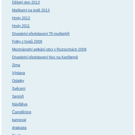
Dětský den 2013
Maškarní na ledě 2013
Hody 2012
Hody 2011
Divadelní představení Tři mušketýři
Fotky z hodů 2009
Mezinárodní setkání obci v Rozsochách 2009
Divadelní představení Noc na Karlštejně
Zima
Výstava
Ostatky
Svěcení
Senioři
Návštěva
Čaroděnice
karneval
drakiada