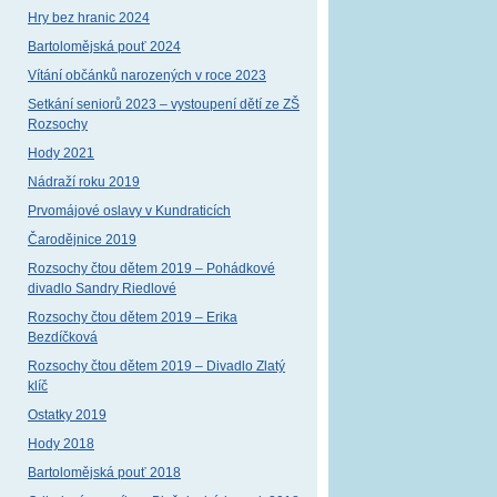
Hry bez hranic 2024
Bartolomějská pouť 2024
Vítání občánků narozených v roce 2023
Setkání seniorů 2023 – vystoupení dětí ze ZŠ
Rozsochy
Hody 2021
Nádraží roku 2019
Prvomájové oslavy v Kundraticích
Čarodějnice 2019
Rozsochy čtou dětem 2019 – Pohádkové
divadlo Sandry Riedlové
Rozsochy čtou dětem 2019 – Erika
Bezdíčková
Rozsochy čtou dětem 2019 – Divadlo Zlatý
klíč
Ostatky 2019
Hody 2018
Bartolomějská pouť 2018