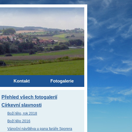
Kontakt
Fotogalerie
Přehled všech fotogalerií
Církevní slavnosti
Boží tělo, rok 2018
Boží tělo 2016
Vánoční návštěva u pana faráře Sporera