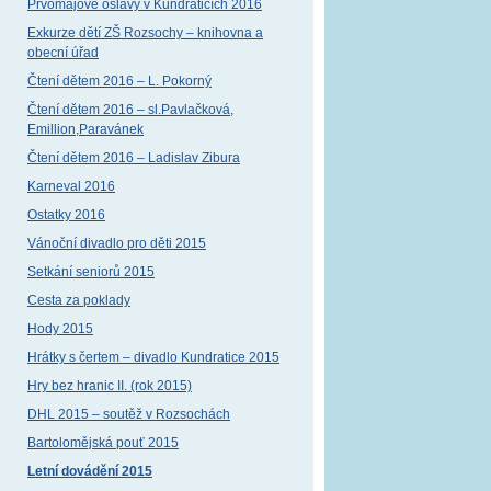
Prvomájové oslavy v Kundraticích 2016
Exkurze dětí ZŠ Rozsochy – knihovna a
obecní úřad
Čtení dětem 2016 – L. Pokorný
Čtení dětem 2016 – sl.Pavlačková,
Emillion,Paravánek
Čtení dětem 2016 – Ladislav Zibura
Karneval 2016
Ostatky 2016
Vánoční divadlo pro děti 2015
Setkání seniorů 2015
Cesta za poklady
Hody 2015
Hrátky s čertem – divadlo Kundratice 2015
Hry bez hranic II. (rok 2015)
DHL 2015 – soutěž v Rozsochách
Bartolomějská pouť 2015
Letní dovádění 2015