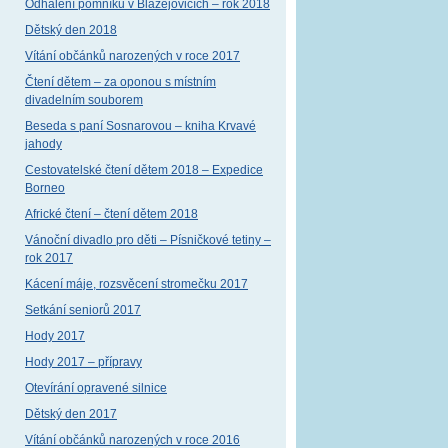
Odhalení pomníku v Blažejovicích – rok 2018
Dětský den 2018
Vítání občánků narozených v roce 2017
Čtení dětem – za oponou s místním
divadelním souborem
Beseda s paní Sosnarovou – kniha Krvavé
jahody
Cestovatelské čtení dětem 2018 – Expedice
Borneo
Africké čtení – čtení dětem 2018
Vánoční divadlo pro děti – Písničkové tetiny –
rok 2017
Kácení máje, rozsvěcení stromečku 2017
Setkání seniorů 2017
Hody 2017
Hody 2017 – přípravy
Otevírání opravené silnice
Dětský den 2017
Vítání občánků narozených v roce 2016