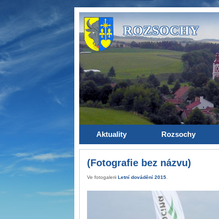
ROZSOCHY
Aktuality
Rozsochy
(Fotografie bez názvu)
Ve fotogalerii
Letní dovádění 2015
.