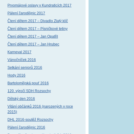
Prvomájové oslavy v Kundraticích 2017
Pálení čarodějnic 2017
Čtení dětem 2017 – Divadlo Zlatý klíč
Čtení dětem 2017 – Písničkové tetiny
Čtení dětem 2017 – Jan Opatřil
Čtení dětem 2017 – Jan Hrubec
Karneval 2017
Vánočníček 2016
Setkání seniorů 2016
Hody 2016
Bartolomějská pouť 2016
120. výročí SDH Rozsochy
Dětský den 2016
Vítání občánků 2016 (narozených v roce
2015)
DHL 2016-soutěž Rozsochy
Pálení čarodějnic 2016