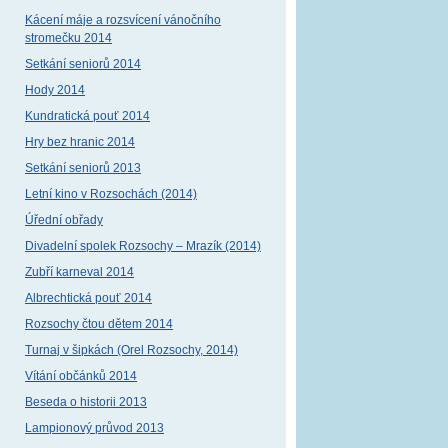
Kácení máje a rozsvícení vánočního
stromečku 2014
Setkání seniorů 2014
Hody 2014
Kundratická pouť 2014
Hry bez hranic 2014
Setkání seniorů 2013
Letní kino v Rozsochách (2014)
Úřední obřady
Divadelní spolek Rozsochy – Mrazík (2014)
Zubří karneval 2014
Albrechtická pouť 2014
Rozsochy čtou dětem 2014
Turnaj v šipkách (Orel Rozsochy, 2014)
Vítání občánků 2014
Beseda o historii 2013
Lampionový průvod 2013