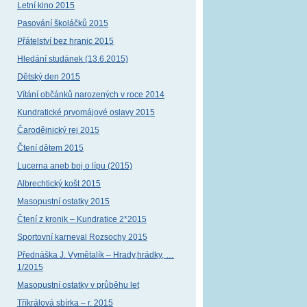
Letní kino 2015
Pasování školáčků 2015
Přátelství bez hranic 2015
Hledání studánek (13.6.2015)
Dětský den 2015
Vítání občánků narozených v roce 2014
Kundratické prvomájové oslavy 2015
Čarodějnický rej 2015
Čtení dětem 2015
Lucerna aneb boj o lípu (2015)
Albrechtický košt 2015
Masopustní ostatky 2015
Čtení z kronik – Kundratice 2*2015
Sportovní karneval Rozsochy 2015
Přednáška J. Vymětalík – Hrady,hrádky, …
1/2015
Masopustní ostatky v průběhu let
Tříkrálová sbírka – r. 2015