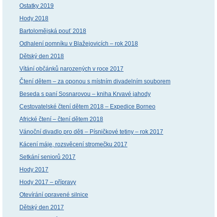
Ostatky 2019
Hody 2018
Bartolomějská pouť 2018
Odhalení pomníku v Blažejovicích – rok 2018
Dětský den 2018
Vítání občánků narozených v roce 2017
Čtení dětem – za oponou s místním divadelním souborem
Beseda s paní Sosnarovou – kniha Krvavé jahody
Cestovatelské čtení dětem 2018 – Expedice Borneo
Africké čtení – čtení dětem 2018
Vánoční divadlo pro děti – Písničkové tetiny – rok 2017
Kácení máje, rozsvěcení stromečku 2017
Setkání seniorů 2017
Hody 2017
Hody 2017 – přípravy
Otevírání opravené silnice
Dětský den 2017