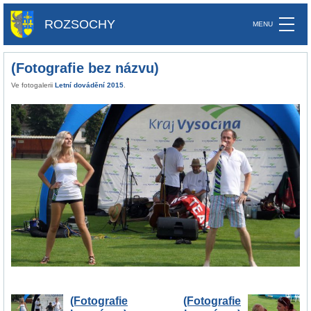
ROZSOCHY
(Fotografie bez názvu)
Ve fotogalerii
Letní dovádění 2015
.
(Fotografie
(Fotografie