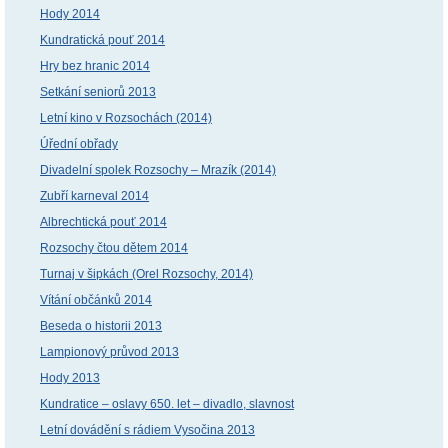
Hody 2014
Kundratická pouť 2014
Hry bez hranic 2014
Setkání seniorů 2013
Letní kino v Rozsochách (2014)
Úřední obřady
Divadelní spolek Rozsochy – Mrazík (2014)
Zubří karneval 2014
Albrechtická pouť 2014
Rozsochy čtou dětem 2014
Turnaj v šipkách (Orel Rozsochy, 2014)
Vítání občánků 2014
Beseda o historii 2013
Lampionový průvod 2013
Hody 2013
Kundratice – oslavy 650. let – divadlo, slavnost
Letní dovádění s rádiem Vysočina 2013