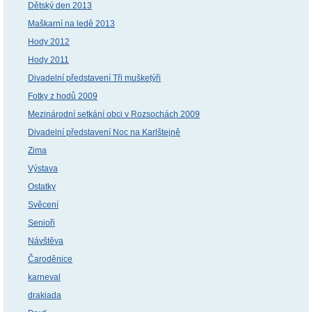
Dětský den 2013
Maškarní na ledě 2013
Hody 2012
Hody 2011
Divadelní představení Tři mušketýři
Fotky z hodů 2009
Mezinárodní setkání obci v Rozsochách 2009
Divadelní představení Noc na Karlštejně
Zima
Výstava
Ostatky
Svěcení
Senioři
Návštěva
Čaroděnice
karneval
drakiada