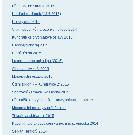
Přátelství bez hranic 2015
Hledání studánek (13.6.2015)
Dětský den 2015
Vítání občánků narozených v roce 2014
Kundratické prvomájové oslavy 2015
Čarodějnický rej 2015
Čtení dětem 2015
Lucerna aneb boj o lípu (2015)
Albrechtický košt 2015
Masopustní ostatky 2015
Čtení z kronik – Kundratice 2*2015
Sportovní karneval Rozsochy 2015
Přednáška J. Vymětalík – Hrady,hrádky, … 1/2015
Masopustní ostatky v průběhu let
Tříkrálová sbírka – r. 2015
Kácení máje a rozsvícení vánočního stromečku 2014
Setkání seniorů 2014