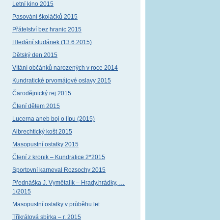
Letní kino 2015
Pasování školáčků 2015
Přátelství bez hranic 2015
Hledání studánek (13.6.2015)
Dětský den 2015
Vítání občánků narozených v roce 2014
Kundratické prvomájové oslavy 2015
Čarodějnický rej 2015
Čtení dětem 2015
Lucerna aneb boj o lípu (2015)
Albrechtický košt 2015
Masopustní ostatky 2015
Čtení z kronik – Kundratice 2*2015
Sportovní karneval Rozsochy 2015
Přednáška J. Vymětalík – Hrady,hrádky, …
1/2015
Masopustní ostatky v průběhu let
Tříkrálová sbírka – r. 2015