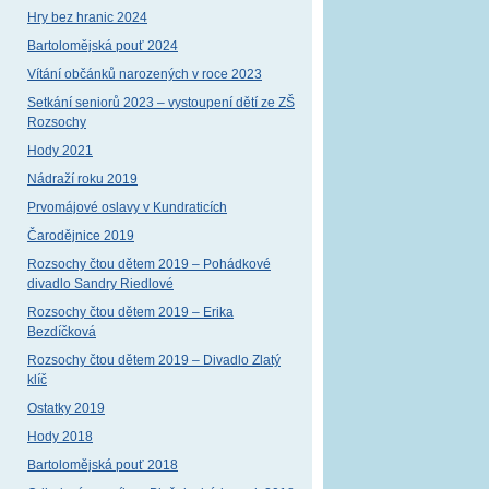
Hry bez hranic 2024
Bartolomějská pouť 2024
Vítání občánků narozených v roce 2023
Setkání seniorů 2023 – vystoupení dětí ze ZŠ
Rozsochy
Hody 2021
Nádraží roku 2019
Prvomájové oslavy v Kundraticích
Čarodějnice 2019
Rozsochy čtou dětem 2019 – Pohádkové
divadlo Sandry Riedlové
Rozsochy čtou dětem 2019 – Erika
Bezdíčková
Rozsochy čtou dětem 2019 – Divadlo Zlatý
klíč
Ostatky 2019
Hody 2018
Bartolomějská pouť 2018