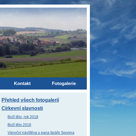
Kontakt
Fotogalerie
Přehled všech fotogalerií
Církevní slavnosti
Boží tělo, rok 2018
Boží tělo 2016
Vánoční návštěva u pana faráře Sporera