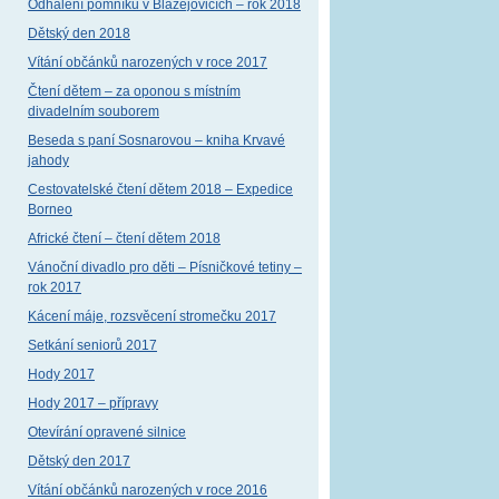
Odhalení pomníku v Blažejovicích – rok 2018
Dětský den 2018
Vítání občánků narozených v roce 2017
Čtení dětem – za oponou s místním
divadelním souborem
Beseda s paní Sosnarovou – kniha Krvavé
jahody
Cestovatelské čtení dětem 2018 – Expedice
Borneo
Africké čtení – čtení dětem 2018
Vánoční divadlo pro děti – Písničkové tetiny –
rok 2017
Kácení máje, rozsvěcení stromečku 2017
Setkání seniorů 2017
Hody 2017
Hody 2017 – přípravy
Otevírání opravené silnice
Dětský den 2017
Vítání občánků narozených v roce 2016