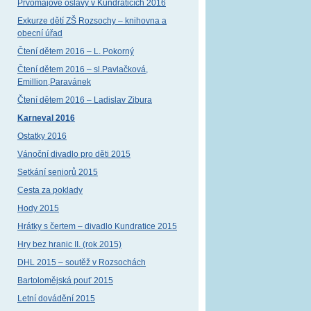
Prvomájové oslavy v Kundraticích 2016
Exkurze dětí ZŠ Rozsochy – knihovna a
obecní úřad
Čtení dětem 2016 – L. Pokorný
Čtení dětem 2016 – sl.Pavlačková,
Emillion,Paravánek
Čtení dětem 2016 – Ladislav Zibura
Karneval 2016
Ostatky 2016
Vánoční divadlo pro děti 2015
Setkání seniorů 2015
Cesta za poklady
Hody 2015
Hrátky s čertem – divadlo Kundratice 2015
Hry bez hranic II. (rok 2015)
DHL 2015 – soutěž v Rozsochách
Bartolomějská pouť 2015
Letní dovádění 2015