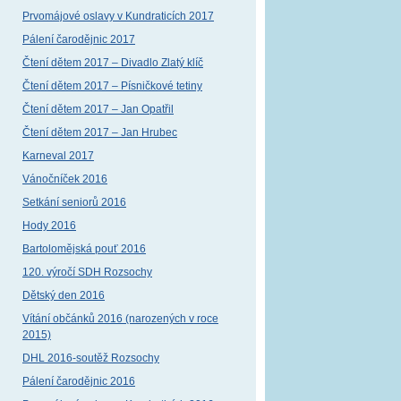
Prvomájové oslavy v Kundraticích 2017
Pálení čarodějnic 2017
Čtení dětem 2017 – Divadlo Zlatý klíč
Čtení dětem 2017 – Písničkové tetiny
Čtení dětem 2017 – Jan Opatřil
Čtení dětem 2017 – Jan Hrubec
Karneval 2017
Vánočníček 2016
Setkání seniorů 2016
Hody 2016
Bartolomějská pouť 2016
120. výročí SDH Rozsochy
Dětský den 2016
Vítání občánků 2016 (narozených v roce
2015)
DHL 2016-soutěž Rozsochy
Pálení čarodějnic 2016