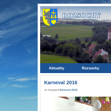
ROZSOCHY
Aktuality
Rozsochy
Karneval 2016
Ve fotogalerii
Karneval 2016
.