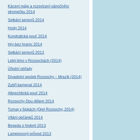
Kácení máje a rozsvícení vánočního
stromečku 2014
Setkání seniorů 2014
Hody 2014
Kundratická pouť 2014
Hry bez hranic 2014
Setkání seniorů 2013
Letní kino v Rozsochách (2014)
Úřední obřady
Divadelní spolek Rozsochy – Mrazík (2014)
Zubří karneval 2014
Albrechtická pouť 2014
Rozsochy čtou dětem 2014
Turnaj v šipkách (Orel Rozsochy, 2014)
Vítání občánků 2014
Beseda o historii 2013
Lampionový průvod 2013