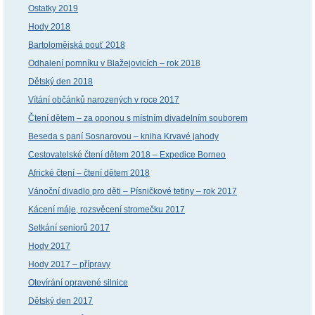
Ostatky 2019
Hody 2018
Bartolomějská pouť 2018
Odhalení pomníku v Blažejovicích – rok 2018
Dětský den 2018
Vítání občánků narozených v roce 2017
Čtení dětem – za oponou s místním divadelním souborem
Beseda s paní Sosnarovou – kniha Krvavé jahody
Cestovatelské čtení dětem 2018 – Expedice Borneo
Africké čtení – čtení dětem 2018
Vánoční divadlo pro děti – Písničkové tetiny – rok 2017
Kácení máje, rozsvěcení stromečku 2017
Setkání seniorů 2017
Hody 2017
Hody 2017 – přípravy
Otevírání opravené silnice
Dětský den 2017