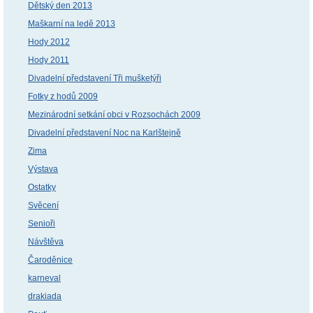
Dětský den 2013
Maškarní na ledě 2013
Hody 2012
Hody 2011
Divadelní představení Tři mušketýři
Fotky z hodů 2009
Mezinárodní setkání obci v Rozsochách 2009
Divadelní představení Noc na Karlštejně
Zima
Výstava
Ostatky
Svěcení
Senioři
Návštěva
Čaroděnice
karneval
drakiada