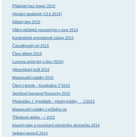
Přátelství bez hranic 2015
Hledání studánek (13.6.2015)
Dětský den 2015
Vítání občánků narozených v roce 2014
Kundratické prvomájové oslavy 2015
Čarodějnický rej 2015
Čtení dětem 2015
Lucerna aneb boj o lípu (2015)
Albrechtický košt 2015
Masopustní ostatky 2015
Čtení z kronik – Kundratice 2*2015
Sportovní karneval Rozsochy 2015
Přednáška J. Vymětalík – Hrady,hrádky, … 1/2015
Masopustní ostatky v průběhu let
Tříkrálová sbírka – r. 2015
Kácení máje a rozsvícení vánočního stromečku 2014
Setkání seniorů 2014