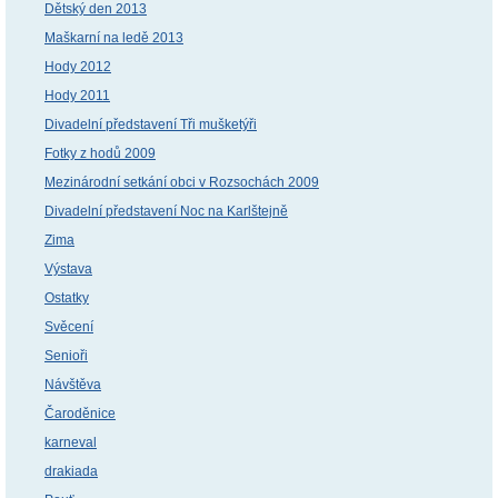
Dětský den 2013
Maškarní na ledě 2013
Hody 2012
Hody 2011
Divadelní představení Tři mušketýři
Fotky z hodů 2009
Mezinárodní setkání obci v Rozsochách 2009
Divadelní představení Noc na Karlštejně
Zima
Výstava
Ostatky
Svěcení
Senioři
Návštěva
Čaroděnice
karneval
drakiada