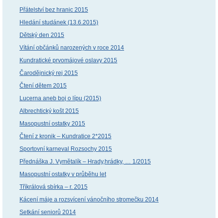
Přátelství bez hranic 2015
Hledání studánek (13.6.2015)
Dětský den 2015
Vítání občánků narozených v roce 2014
Kundratické prvomájové oslavy 2015
Čarodějnický rej 2015
Čtení dětem 2015
Lucerna aneb boj o lípu (2015)
Albrechtický košt 2015
Masopustní ostatky 2015
Čtení z kronik – Kundratice 2*2015
Sportovní karneval Rozsochy 2015
Přednáška J. Vymětalík – Hrady,hrádky, … 1/2015
Masopustní ostatky v průběhu let
Tříkrálová sbírka – r. 2015
Kácení máje a rozsvícení vánočního stromečku 2014
Setkání seniorů 2014