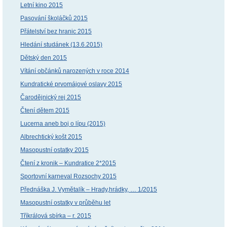
Letní kino 2015
Pasování školáčků 2015
Přátelství bez hranic 2015
Hledání studánek (13.6.2015)
Dětský den 2015
Vítání občánků narozených v roce 2014
Kundratické prvomájové oslavy 2015
Čarodějnický rej 2015
Čtení dětem 2015
Lucerna aneb boj o lípu (2015)
Albrechtický košt 2015
Masopustní ostatky 2015
Čtení z kronik – Kundratice 2*2015
Sportovní karneval Rozsochy 2015
Přednáška J. Vymětalík – Hrady,hrádky, … 1/2015
Masopustní ostatky v průběhu let
Tříkrálová sbírka – r. 2015