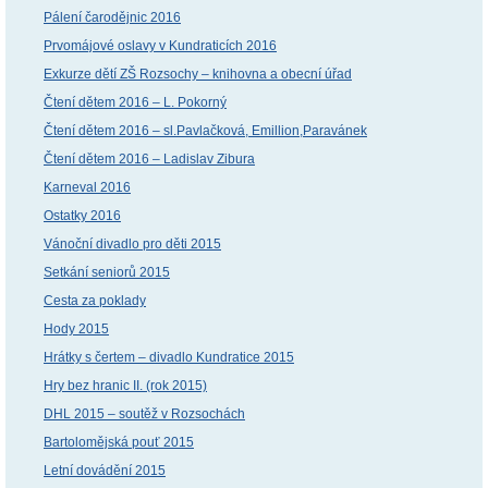
Pálení čarodějnic 2016
Prvomájové oslavy v Kundraticích 2016
Exkurze dětí ZŠ Rozsochy – knihovna a obecní úřad
Čtení dětem 2016 – L. Pokorný
Čtení dětem 2016 – sl.Pavlačková, Emillion,Paravánek
Čtení dětem 2016 – Ladislav Zibura
Karneval 2016
Ostatky 2016
Vánoční divadlo pro děti 2015
Setkání seniorů 2015
Cesta za poklady
Hody 2015
Hrátky s čertem – divadlo Kundratice 2015
Hry bez hranic II. (rok 2015)
DHL 2015 – soutěž v Rozsochách
Bartolomějská pouť 2015
Letní dovádění 2015