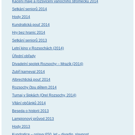
Kácení máje a rozsvícení vánočního stromečku 2014
Setkání seniorů 2014
Hody 2014
Kundratická pouť 2014
Hry bez hranic 2014
Setkání seniorů 2013
Letní kino v Rozsochách (2014)
Úřední obřady
Divadelní spolek Rozsochy – Mrazík (2014)
Zubří karneval 2014
Albrechtická pouť 2014
Rozsochy čtou dětem 2014
Turnaj v šipkách (Orel Rozsochy, 2014)
Vítání občánků 2014
Beseda o historii 2013
Lampionový průvod 2013
Hody 2013
Kundratice – oslavy 650. let – divadlo, slavnost