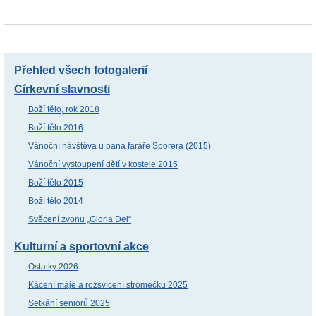
Přehled všech fotogalerií
Církevní slavnosti
Boží tělo, rok 2018
Boží tělo 2016
Vánoční návštěva u pana faráře Sporera (2015)
Vánoční vystoupení dětí v kostele 2015
Boží tělo 2015
Boží tělo 2014
Svěcení zvonu „Gloria Dei“
Kulturní a sportovní akce
Ostatky 2026
Kácení máje a rozsvícení stromečku 2025
Setkání seniorů 2025