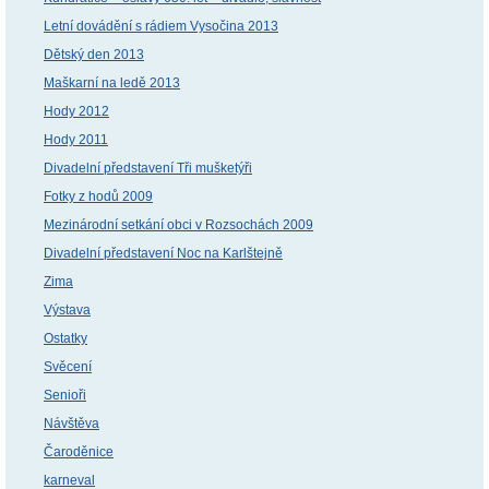
Letní dovádění s rádiem Vysočina 2013
Dětský den 2013
Maškarní na ledě 2013
Hody 2012
Hody 2011
Divadelní představení Tři mušketýři
Fotky z hodů 2009
Mezinárodní setkání obci v Rozsochách 2009
Divadelní představení Noc na Karlštejně
Zima
Výstava
Ostatky
Svěcení
Senioři
Návštěva
Čaroděnice
karneval