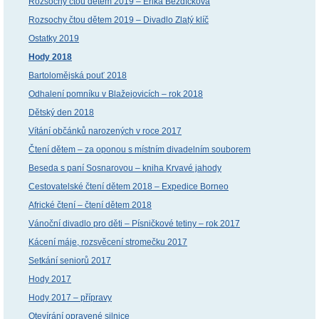
Rozsochy čtou dětem 2019 – Erika Bezdíčková
Rozsochy čtou dětem 2019 – Divadlo Zlatý klíč
Ostatky 2019
Hody 2018
Bartolomějská pouť 2018
Odhalení pomníku v Blažejovicích – rok 2018
Dětský den 2018
Vítání občánků narozených v roce 2017
Čtení dětem – za oponou s místním divadelním souborem
Beseda s paní Sosnarovou – kniha Krvavé jahody
Cestovatelské čtení dětem 2018 – Expedice Borneo
Africké čtení – čtení dětem 2018
Vánoční divadlo pro děti – Písničkové tetiny – rok 2017
Kácení máje, rozsvěcení stromečku 2017
Setkání seniorů 2017
Hody 2017
Hody 2017 – přípravy
Otevírání opravené silnice