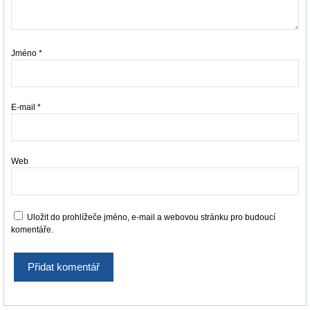
Jméno
*
E-mail
*
Web
Uložit do prohlížeče jméno, e-mail a webovou stránku pro budoucí
komentáře.