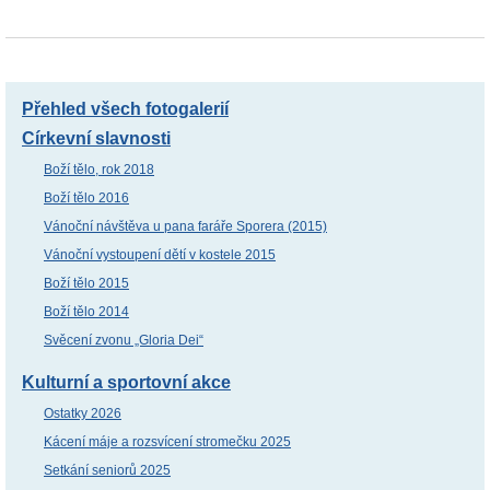
Přehled všech fotogalerií
Církevní slavnosti
Boží tělo, rok 2018
Boží tělo 2016
Vánoční návštěva u pana faráře Sporera (2015)
Vánoční vystoupení dětí v kostele 2015
Boží tělo 2015
Boží tělo 2014
Svěcení zvonu „Gloria Dei“
Kulturní a sportovní akce
Ostatky 2026
Kácení máje a rozsvícení stromečku 2025
Setkání seniorů 2025