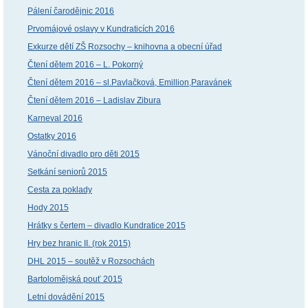
Pálení čarodějnic 2016
Prvomájové oslavy v Kundraticích 2016
Exkurze dětí ZŠ Rozsochy – knihovna a obecní úřad
Čtení dětem 2016 – L. Pokorný
Čtení dětem 2016 – sl.Pavlačková, Emillion,Paravánek
Čtení dětem 2016 – Ladislav Zibura
Karneval 2016
Ostatky 2016
Vánoční divadlo pro děti 2015
Setkání seniorů 2015
Cesta za poklady
Hody 2015
Hrátky s čertem – divadlo Kundratice 2015
Hry bez hranic II. (rok 2015)
DHL 2015 – soutěž v Rozsochách
Bartolomějská pouť 2015
Letní dovádění 2015