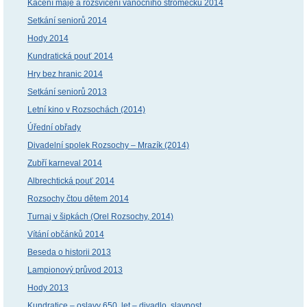
Kácení máje a rozsvícení vánočního stromečku 2014
Setkání seniorů 2014
Hody 2014
Kundratická pouť 2014
Hry bez hranic 2014
Setkání seniorů 2013
Letní kino v Rozsochách (2014)
Úřední obřady
Divadelní spolek Rozsochy – Mrazík (2014)
Zubří karneval 2014
Albrechtická pouť 2014
Rozsochy čtou dětem 2014
Turnaj v šipkách (Orel Rozsochy, 2014)
Vítání občánků 2014
Beseda o historii 2013
Lampionový průvod 2013
Hody 2013
Kundratice – oslavy 650. let – divadlo, slavnost