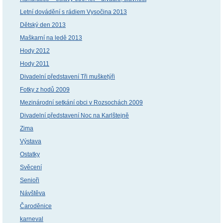
Letní dovádění s rádiem Vysočina 2013
Dětský den 2013
Maškarní na ledě 2013
Hody 2012
Hody 2011
Divadelní představení Tři mušketýři
Fotky z hodů 2009
Mezinárodní setkání obci v Rozsochách 2009
Divadelní představení Noc na Karlštejně
Zima
Výstava
Ostatky
Svěcení
Senioři
Návštěva
Čaroděnice
karneval