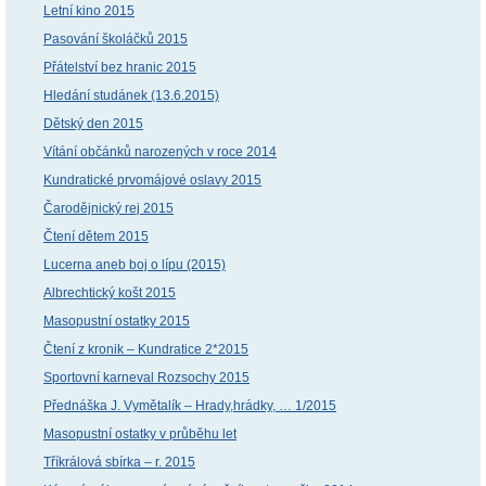
Letní kino 2015
Pasování školáčků 2015
Přátelství bez hranic 2015
Hledání studánek (13.6.2015)
Dětský den 2015
Vítání občánků narozených v roce 2014
Kundratické prvomájové oslavy 2015
Čarodějnický rej 2015
Čtení dětem 2015
Lucerna aneb boj o lípu (2015)
Albrechtický košt 2015
Masopustní ostatky 2015
Čtení z kronik – Kundratice 2*2015
Sportovní karneval Rozsochy 2015
Přednáška J. Vymětalík – Hrady,hrádky, … 1/2015
Masopustní ostatky v průběhu let
Tříkrálová sbírka – r. 2015