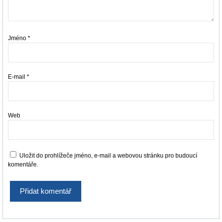
Jméno
*
E-mail
*
Web
Uložit do prohlížeče jméno, e-mail a webovou stránku pro budoucí
komentáře.