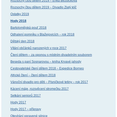
Rozsochy čtou dětem 2019 – Erika Bezdíčková
Rozsochy čtou dětem 2019 – Divadlo Zlatý klíč
Ostatky 2019
Hody 2018
Bartolomějská pouť 2018
Odhalení pomníku v Blažejovicích – rok 2018
Dětský den 2018
Vítání občánků narozených v roce 2017
Čtení dětem – za oponou s místním divadelním souborem
Beseda s paní Sosnarovou – kniha Krvavé jahody
Cestovatelské čtení dětem 2018 – Expedice Borneo
Africké čtení – čtení dětem 2018
Vánoční divadlo pro děti – Písničkové tetiny – rok 2017
Kácení máje, rozsvěcení stromečku 2017
Setkání seniorů 2017
Hody 2017
Hody 2017 – přípravy
Otevírání opravené silnice