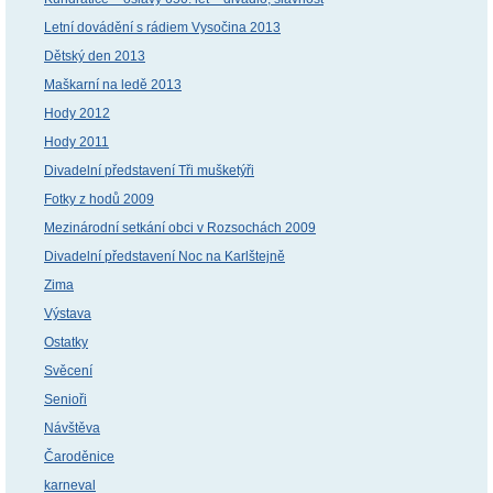
Letní dovádění s rádiem Vysočina 2013
Dětský den 2013
Maškarní na ledě 2013
Hody 2012
Hody 2011
Divadelní představení Tři mušketýři
Fotky z hodů 2009
Mezinárodní setkání obci v Rozsochách 2009
Divadelní představení Noc na Karlštejně
Zima
Výstava
Ostatky
Svěcení
Senioři
Návštěva
Čaroděnice
karneval