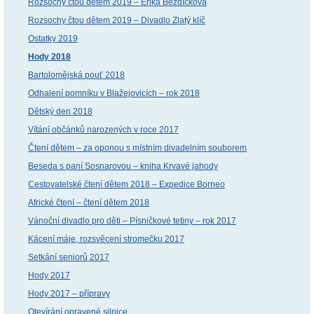
Rozsochy čtou dětem 2019 – Erika Bezdíčková
Rozsochy čtou dětem 2019 – Divadlo Zlatý klíč
Ostatky 2019
Hody 2018
Bartolomějská pouť 2018
Odhalení pomníku v Blažejovicích – rok 2018
Dětský den 2018
Vítání občánků narozených v roce 2017
Čtení dětem – za oponou s místním divadelním souborem
Beseda s paní Sosnarovou – kniha Krvavé jahody
Cestovatelské čtení dětem 2018 – Expedice Borneo
Africké čtení – čtení dětem 2018
Vánoční divadlo pro děti – Písničkové tetiny – rok 2017
Kácení máje, rozsvěcení stromečku 2017
Setkání seniorů 2017
Hody 2017
Hody 2017 – přípravy
Otevírání opravené silnice