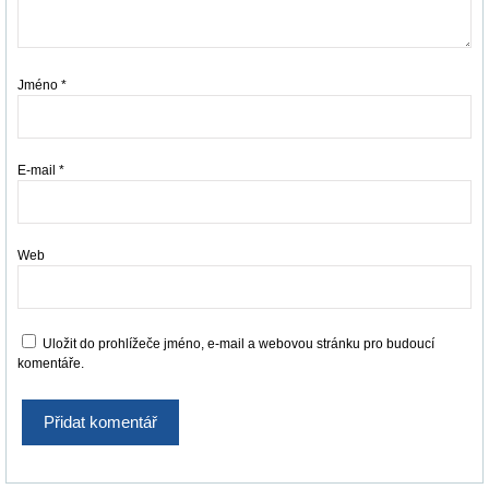
Jméno
*
E-mail
*
Web
Uložit do prohlížeče jméno, e-mail a webovou stránku pro budoucí
komentáře.