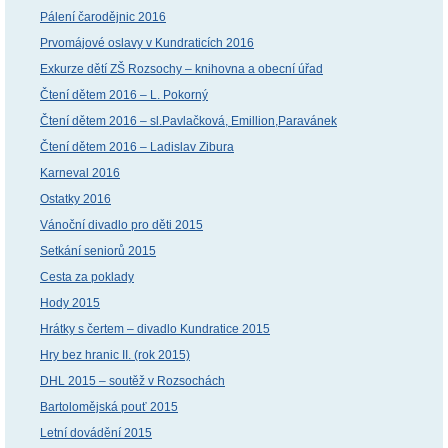
Pálení čarodějnic 2016
Prvomájové oslavy v Kundraticích 2016
Exkurze dětí ZŠ Rozsochy – knihovna a obecní úřad
Čtení dětem 2016 – L. Pokorný
Čtení dětem 2016 – sl.Pavlačková, Emillion,Paravánek
Čtení dětem 2016 – Ladislav Zibura
Karneval 2016
Ostatky 2016
Vánoční divadlo pro děti 2015
Setkání seniorů 2015
Cesta za poklady
Hody 2015
Hrátky s čertem – divadlo Kundratice 2015
Hry bez hranic II. (rok 2015)
DHL 2015 – soutěž v Rozsochách
Bartolomějská pouť 2015
Letní dovádění 2015