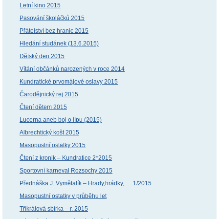
Letní kino 2015
Pasování školáčků 2015
Přátelství bez hranic 2015
Hledání studánek (13.6.2015)
Dětský den 2015
Vítání občánků narozených v roce 2014
Kundratické prvomájové oslavy 2015
Čarodějnický rej 2015
Čtení dětem 2015
Lucerna aneb boj o lípu (2015)
Albrechtický košt 2015
Masopustní ostatky 2015
Čtení z kronik – Kundratice 2*2015
Sportovní karneval Rozsochy 2015
Přednáška J. Vymětalík – Hrady,hrádky, … 1/2015
Masopustní ostatky v průběhu let
Tříkrálová sbírka – r. 2015