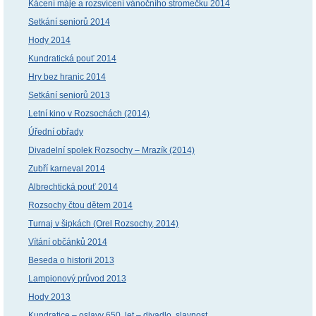
Kácení máje a rozsvícení vánočního stromečku 2014
Setkání seniorů 2014
Hody 2014
Kundratická pouť 2014
Hry bez hranic 2014
Setkání seniorů 2013
Letní kino v Rozsochách (2014)
Úřední obřady
Divadelní spolek Rozsochy – Mrazík (2014)
Zubří karneval 2014
Albrechtická pouť 2014
Rozsochy čtou dětem 2014
Turnaj v šipkách (Orel Rozsochy, 2014)
Vítání občánků 2014
Beseda o historii 2013
Lampionový průvod 2013
Hody 2013
Kundratice – oslavy 650. let – divadlo, slavnost