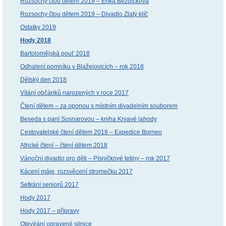
Rozsochy čtou dětem 2019 – Erika Bezdíčková
Rozsochy čtou dětem 2019 – Divadlo Zlatý klíč
Ostatky 2019
Hody 2018
Bartolomějská pouť 2018
Odhalení pomníku v Blažejovicích – rok 2018
Dětský den 2018
Vítání občánků narozených v roce 2017
Čtení dětem – za oponou s místním divadelním souborem
Beseda s paní Sosnarovou – kniha Krvavé jahody
Cestovatelské čtení dětem 2018 – Expedice Borneo
Africké čtení – čtení dětem 2018
Vánoční divadlo pro děti – Písničkové tetiny – rok 2017
Kácení máje, rozsvěcení stromečku 2017
Setkání seniorů 2017
Hody 2017
Hody 2017 – přípravy
Otevírání opravené silnice