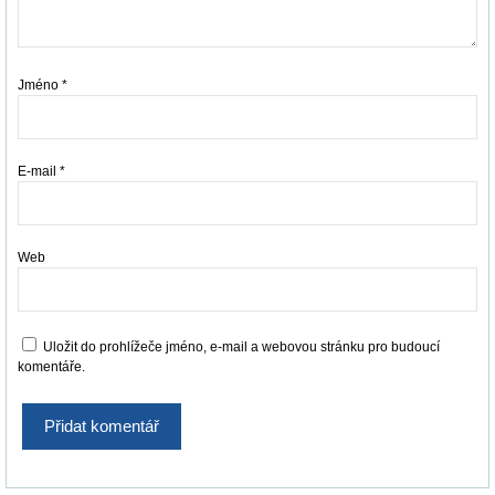
Jméno
*
E-mail
*
Web
Uložit do prohlížeče jméno, e-mail a webovou stránku pro budoucí
komentáře.