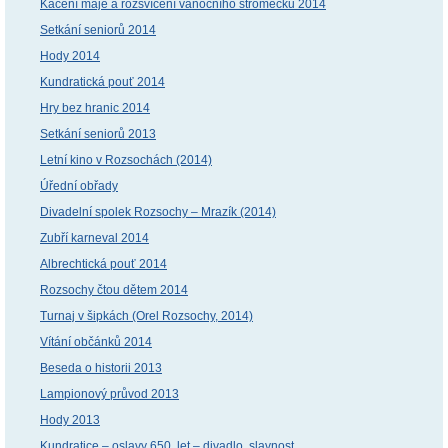
Kácení máje a rozsvícení vánočního stromečku 2014
Setkání seniorů 2014
Hody 2014
Kundratická pouť 2014
Hry bez hranic 2014
Setkání seniorů 2013
Letní kino v Rozsochách (2014)
Úřední obřady
Divadelní spolek Rozsochy – Mrazík (2014)
Zubří karneval 2014
Albrechtická pouť 2014
Rozsochy čtou dětem 2014
Turnaj v šipkách (Orel Rozsochy, 2014)
Vítání občánků 2014
Beseda o historii 2013
Lampionový průvod 2013
Hody 2013
Kundratice – oslavy 650. let – divadlo, slavnost