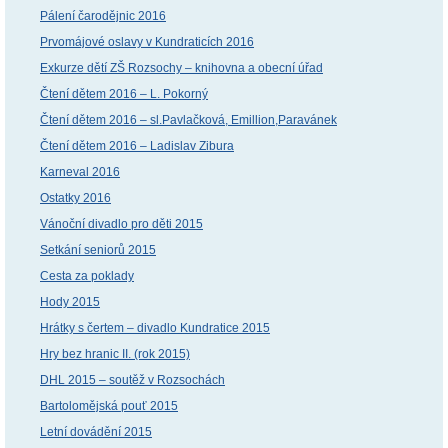
Pálení čarodějnic 2016
Prvomájové oslavy v Kundraticích 2016
Exkurze dětí ZŠ Rozsochy – knihovna a obecní úřad
Čtení dětem 2016 – L. Pokorný
Čtení dětem 2016 – sl.Pavlačková, Emillion,Paravánek
Čtení dětem 2016 – Ladislav Zibura
Karneval 2016
Ostatky 2016
Vánoční divadlo pro děti 2015
Setkání seniorů 2015
Cesta za poklady
Hody 2015
Hrátky s čertem – divadlo Kundratice 2015
Hry bez hranic II. (rok 2015)
DHL 2015 – soutěž v Rozsochách
Bartolomějská pouť 2015
Letní dovádění 2015