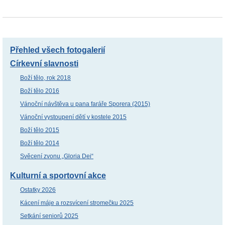
Přehled všech fotogalerií
Církevní slavnosti
Boží tělo, rok 2018
Boží tělo 2016
Vánoční návštěva u pana faráře Sporera (2015)
Vánoční vystoupení dětí v kostele 2015
Boží tělo 2015
Boží tělo 2014
Svěcení zvonu „Gloria Dei“
Kulturní a sportovní akce
Ostatky 2026
Kácení máje a rozsvícení stromečku 2025
Setkání seniorů 2025