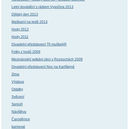
Letní dovádění s rádiem Vysočina 2013
Dětský den 2013
Maškarní na ledě 2013
Hody 2012
Hody 2011
Divadelní představení Tři mušketýři
Fotky z hodů 2009
Mezinárodní setkání obci v Rozsochách 2009
Divadelní představení Noc na Karlštejně
Zima
Výstava
Ostatky
Svěcení
Senioři
Návštěva
Čaroděnice
karneval