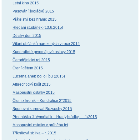
Letní kino 2015
Pasování školáčků 2015
Přátelství bez hranic 2015
Hledání studánek (13.6.2015)
Dětský den 2015
Vítání občánků narozených v roce 2014
Kundratické prvomájové oslavy 2015
Čarodějnický rej 2015
Čtení dětem 2015
Lucerna aneb boj o lípu (2015)
Albrechtický košt 2015
Masopustní ostatky 2015
Čtení z kronik – Kundratice 2*2015
Sportovní karneval Rozsochy 2015
Přednáška J. Vymětalík – Hrady,hrádky, … 1/2015
Masopustní ostatky v průběhu let
Tříkrálová sbírka – r. 2015