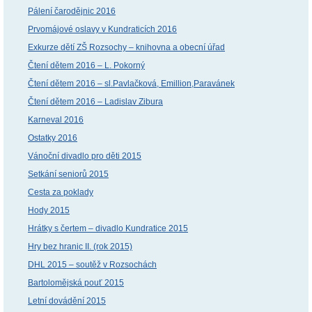
Pálení čarodějnic 2016
Prvomájové oslavy v Kundraticích 2016
Exkurze dětí ZŠ Rozsochy – knihovna a obecní úřad
Čtení dětem 2016 – L. Pokorný
Čtení dětem 2016 – sl.Pavlačková, Emillion,Paravánek
Čtení dětem 2016 – Ladislav Zibura
Karneval 2016
Ostatky 2016
Vánoční divadlo pro děti 2015
Setkání seniorů 2015
Cesta za poklady
Hody 2015
Hrátky s čertem – divadlo Kundratice 2015
Hry bez hranic II. (rok 2015)
DHL 2015 – soutěž v Rozsochách
Bartolomějská pouť 2015
Letní dovádění 2015