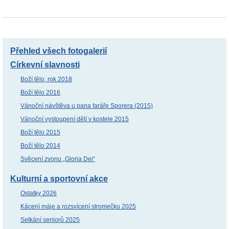
Přehled všech fotogalerií
Církevní slavnosti
Boží tělo, rok 2018
Boží tělo 2016
Vánoční návštěva u pana faráře Sporera (2015)
Vánoční vystoupení dětí v kostele 2015
Boží tělo 2015
Boží tělo 2014
Svěcení zvonu „Gloria Dei“
Kulturní a sportovní akce
Ostatky 2026
Kácení máje a rozsvícení stromečku 2025
Setkání seniorů 2025