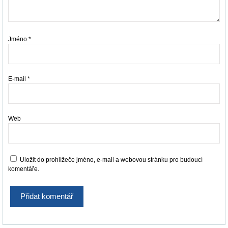
Jméno
*
E-mail
*
Web
Uložit do prohlížeče jméno, e-mail a webovou stránku pro budoucí
komentáře.