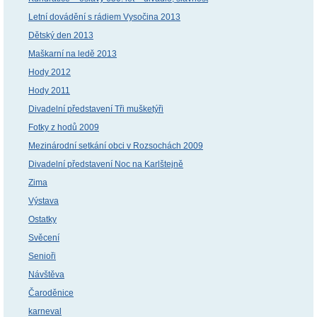
Letní dovádění s rádiem Vysočina 2013
Dětský den 2013
Maškarní na ledě 2013
Hody 2012
Hody 2011
Divadelní představení Tři mušketýři
Fotky z hodů 2009
Mezinárodní setkání obci v Rozsochách 2009
Divadelní představení Noc na Karlštejně
Zima
Výstava
Ostatky
Svěcení
Senioři
Návštěva
Čaroděnice
karneval