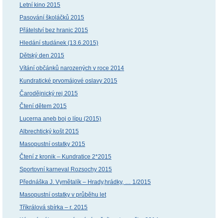
Letní kino 2015
Pasování školáčků 2015
Přátelství bez hranic 2015
Hledání studánek (13.6.2015)
Dětský den 2015
Vítání občánků narozených v roce 2014
Kundratické prvomájové oslavy 2015
Čarodějnický rej 2015
Čtení dětem 2015
Lucerna aneb boj o lípu (2015)
Albrechtický košt 2015
Masopustní ostatky 2015
Čtení z kronik – Kundratice 2*2015
Sportovní karneval Rozsochy 2015
Přednáška J. Vymětalík – Hrady,hrádky, … 1/2015
Masopustní ostatky v průběhu let
Tříkrálová sbírka – r. 2015