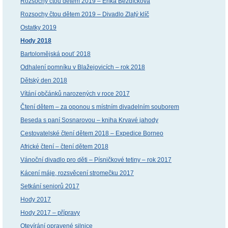
Rozsochy čtou dětem 2019 – Erika Bezdíčková
Rozsochy čtou dětem 2019 – Divadlo Zlatý klíč
Ostatky 2019
Hody 2018
Bartolomějská pouť 2018
Odhalení pomníku v Blažejovicích – rok 2018
Dětský den 2018
Vítání občánků narozených v roce 2017
Čtení dětem – za oponou s místním divadelním souborem
Beseda s paní Sosnarovou – kniha Krvavé jahody
Cestovatelské čtení dětem 2018 – Expedice Borneo
Africké čtení – čtení dětem 2018
Vánoční divadlo pro děti – Písničkové tetiny – rok 2017
Kácení máje, rozsvěcení stromečku 2017
Setkání seniorů 2017
Hody 2017
Hody 2017 – přípravy
Otevírání opravené silnice