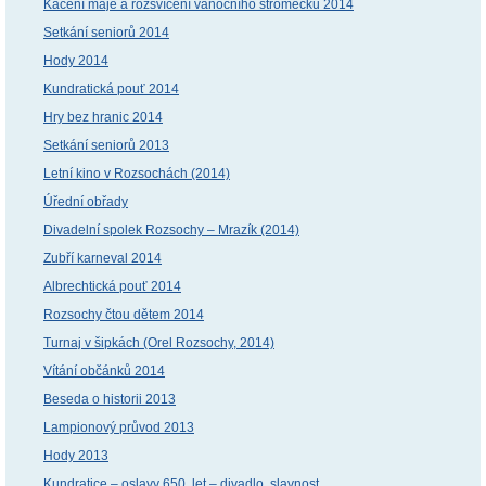
Kácení máje a rozsvícení vánočního stromečku 2014
Setkání seniorů 2014
Hody 2014
Kundratická pouť 2014
Hry bez hranic 2014
Setkání seniorů 2013
Letní kino v Rozsochách (2014)
Úřední obřady
Divadelní spolek Rozsochy – Mrazík (2014)
Zubří karneval 2014
Albrechtická pouť 2014
Rozsochy čtou dětem 2014
Turnaj v šipkách (Orel Rozsochy, 2014)
Vítání občánků 2014
Beseda o historii 2013
Lampionový průvod 2013
Hody 2013
Kundratice – oslavy 650. let – divadlo, slavnost