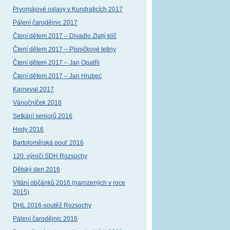
Prvomájové oslavy v Kundraticích 2017
Pálení čarodějnic 2017
Čtení dětem 2017 – Divadlo Zlatý klíč
Čtení dětem 2017 – Písničkové tetiny
Čtení dětem 2017 – Jan Opatřil
Čtení dětem 2017 – Jan Hrubec
Karneval 2017
Vánočníček 2016
Setkání seniorů 2016
Hody 2016
Bartolomějská pouť 2016
120. výročí SDH Rozsochy
Dětský den 2016
Vítání občánků 2016 (narozených v roce
2015)
DHL 2016-soutěž Rozsochy
Pálení čarodějnic 2016