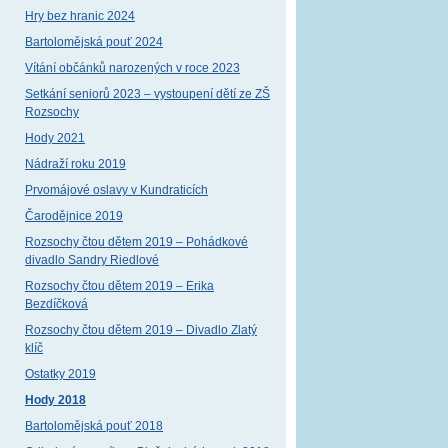
Hry bez hranic 2024
Bartolomějská pouť 2024
Vítání občánků narozených v roce 2023
Setkání seniorů 2023 – vystoupení dětí ze ZŠ
Rozsochy
Hody 2021
Nádraží roku 2019
Prvomájové oslavy v Kundraticích
Čarodějnice 2019
Rozsochy čtou dětem 2019 – Pohádkové
divadlo Sandry Riedlové
Rozsochy čtou dětem 2019 – Erika
Bezdíčková
Rozsochy čtou dětem 2019 – Divadlo Zlatý
klíč
Ostatky 2019
Hody 2018
Bartolomějská pouť 2018