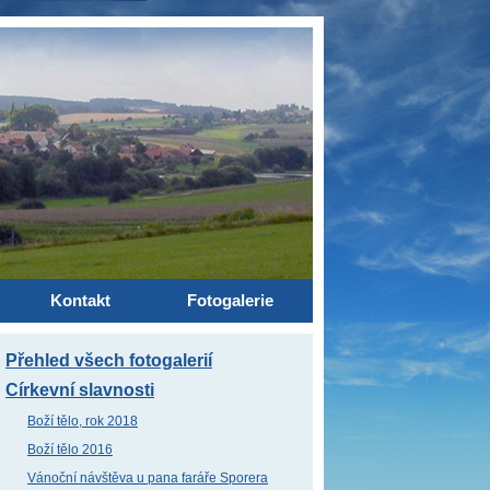
Kontakt
Fotogalerie
Přehled všech fotogalerií
Církevní slavnosti
Boží tělo, rok 2018
Boží tělo 2016
Vánoční návštěva u pana faráře Sporera