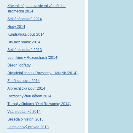
Kácení máje a rozsvícení vánočního
stromečku 2014
Setkání seniorů 2014
Hody 2014
Kundratická pouť 2014
Hry bez hranic 2014
Setkání seniorů 2013
Letní kino v Rozsochách (2014)
Úřední obřady
Divadelní spolek Rozsochy – Mrazík (2014)
Zubří karneval 2014
Albrechtická pouť 2014
Rozsochy čtou dětem 2014
Turnaj v šipkách (Orel Rozsochy, 2014)
Vítání občánků 2014
Beseda o historii 2013
Lampionový průvod 2013