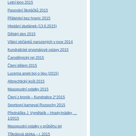
Letní kino 2015
Pasování školáčků 2015
Přátelství bez hranic 2015
Hledání studánek (13.6.2015)
Dětský den 2015
Vítání občánků narozených v roce 2014
Kundratické prvomájové oslavy 2015
Čarodějnický rej 2015
Čtení dětem 2015
Lucerna aneb boj o lípu (2015)
Albrechtický košt 2015
Masopustní ostatky 2015
Čtení z kronik – Kundratice 2*2015
Sportovní karneval Rozsochy 2015
Přednáška J. Vymětalík – Hrady,hrádky, …
1/2015
Masopustní ostatky v průběhu let
Tříkrálová sbírka – r. 2015