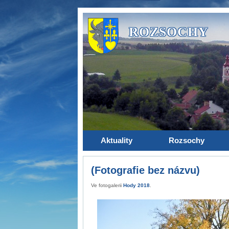
ROZSOCHY
Aktuality
Rozsochy
(Fotografie bez názvu)
Ve fotogalerii
Hody 2018
.