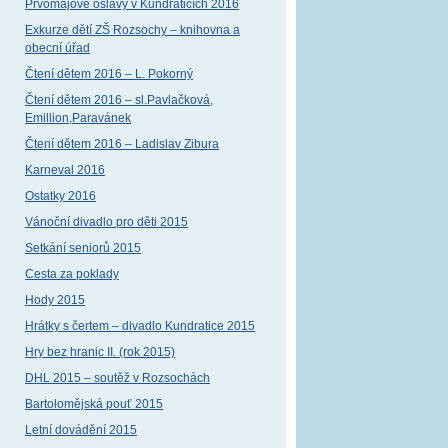
Prvomájové oslavy v Kundraticích 2016
Exkurze dětí ZŠ Rozsochy – knihovna a
obecní úřad
Čtení dětem 2016 – L. Pokorný
Čtení dětem 2016 – sl.Pavlačková,
Emillion,Paravánek
Čtení dětem 2016 – Ladislav Zibura
Karneval 2016
Ostatky 2016
Vánoční divadlo pro děti 2015
Setkání seniorů 2015
Cesta za poklady
Hody 2015
Hrátky s čertem – divadlo Kundratice 2015
Hry bez hranic II. (rok 2015)
DHL 2015 – soutěž v Rozsochách
Bartolomějská pouť 2015
Letní dovádění 2015