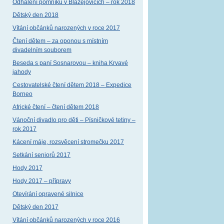
Odhalení pomníku v Blažejovicích – rok 2018
Dětský den 2018
Vítání občánků narozených v roce 2017
Čtení dětem – za oponou s místním
divadelním souborem
Beseda s paní Sosnarovou – kniha Krvavé
jahody
Cestovatelské čtení dětem 2018 – Expedice
Borneo
Africké čtení – čtení dětem 2018
Vánoční divadlo pro děti – Písničkové tetiny –
rok 2017
Kácení máje, rozsvěcení stromečku 2017
Setkání seniorů 2017
Hody 2017
Hody 2017 – přípravy
Otevírání opravené silnice
Dětský den 2017
Vítání občánků narozených v roce 2016