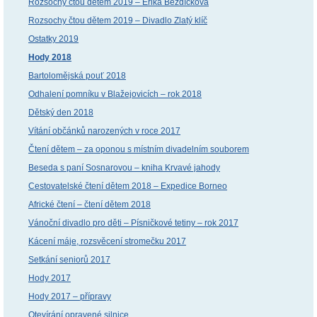
Rozsochy čtou dětem 2019 – Erika Bezdíčková
Rozsochy čtou dětem 2019 – Divadlo Zlatý klíč
Ostatky 2019
Hody 2018
Bartolomějská pouť 2018
Odhalení pomníku v Blažejovicích – rok 2018
Dětský den 2018
Vítání občánků narozených v roce 2017
Čtení dětem – za oponou s místním divadelním souborem
Beseda s paní Sosnarovou – kniha Krvavé jahody
Cestovatelské čtení dětem 2018 – Expedice Borneo
Africké čtení – čtení dětem 2018
Vánoční divadlo pro děti – Písničkové tetiny – rok 2017
Kácení máje, rozsvěcení stromečku 2017
Setkání seniorů 2017
Hody 2017
Hody 2017 – přípravy
Otevírání opravené silnice