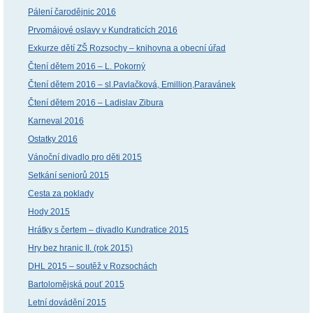
Pálení čarodějnic 2016
Prvomájové oslavy v Kundraticích 2016
Exkurze dětí ZŠ Rozsochy – knihovna a obecní úřad
Čtení dětem 2016 – L. Pokorný
Čtení dětem 2016 – sl.Pavlačková, Emillion,Paravánek
Čtení dětem 2016 – Ladislav Zibura
Karneval 2016
Ostatky 2016
Vánoční divadlo pro děti 2015
Setkání seniorů 2015
Cesta za poklady
Hody 2015
Hrátky s čertem – divadlo Kundratice 2015
Hry bez hranic II. (rok 2015)
DHL 2015 – soutěž v Rozsochách
Bartolomějská pouť 2015
Letní dovádění 2015