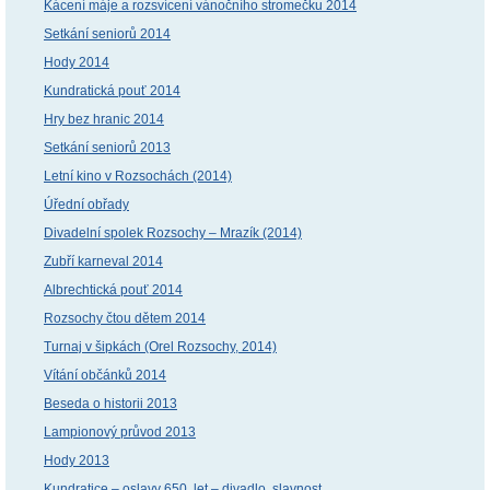
Kácení máje a rozsvícení vánočního stromečku 2014
Setkání seniorů 2014
Hody 2014
Kundratická pouť 2014
Hry bez hranic 2014
Setkání seniorů 2013
Letní kino v Rozsochách (2014)
Úřední obřady
Divadelní spolek Rozsochy – Mrazík (2014)
Zubří karneval 2014
Albrechtická pouť 2014
Rozsochy čtou dětem 2014
Turnaj v šipkách (Orel Rozsochy, 2014)
Vítání občánků 2014
Beseda o historii 2013
Lampionový průvod 2013
Hody 2013
Kundratice – oslavy 650. let – divadlo, slavnost