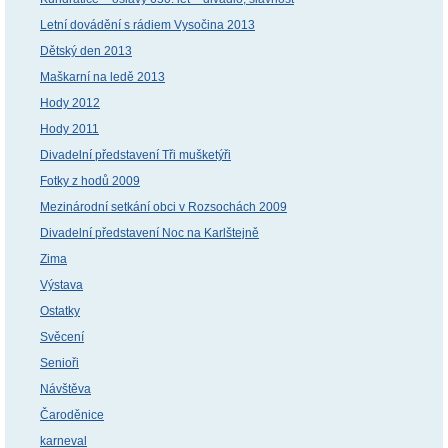
Letní dovádění s rádiem Vysočina 2013
Dětský den 2013
Maškarní na ledě 2013
Hody 2012
Hody 2011
Divadelní představení Tři mušketýři
Fotky z hodů 2009
Mezinárodní setkání obci v Rozsochách 2009
Divadelní představení Noc na Karlštejně
Zima
Výstava
Ostatky
Svěcení
Senioři
Návštěva
Čaroděnice
karneval