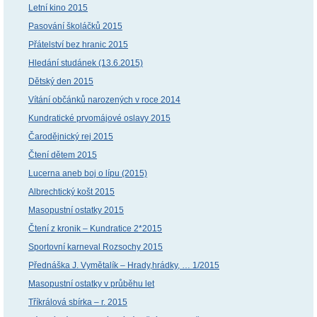
Letní kino 2015
Pasování školáčků 2015
Přátelství bez hranic 2015
Hledání studánek (13.6.2015)
Dětský den 2015
Vítání občánků narozených v roce 2014
Kundratické prvomájové oslavy 2015
Čarodějnický rej 2015
Čtení dětem 2015
Lucerna aneb boj o lípu (2015)
Albrechtický košt 2015
Masopustní ostatky 2015
Čtení z kronik – Kundratice 2*2015
Sportovní karneval Rozsochy 2015
Přednáška J. Vymětalík – Hrady,hrádky, … 1/2015
Masopustní ostatky v průběhu let
Tříkrálová sbírka – r. 2015