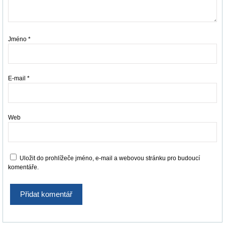
Jméno
*
E-mail
*
Web
Uložit do prohlížeče jméno, e-mail a webovou stránku pro budoucí
komentáře.