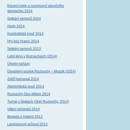
Kácení máje a rozsvícení vánočního
stromečku 2014
Setkání seniorů 2014
Hody 2014
Kundratická pouť 2014
Hry bez hranic 2014
Setkání seniorů 2013
Letní kino v Rozsochách (2014)
Úřední obřady
Divadelní spolek Rozsochy – Mrazík (2014)
Zubří karneval 2014
Albrechtická pouť 2014
Rozsochy čtou dětem 2014
Turnaj v šipkách (Orel Rozsochy, 2014)
Vítání občánků 2014
Beseda o historii 2013
Lampionový průvod 2013