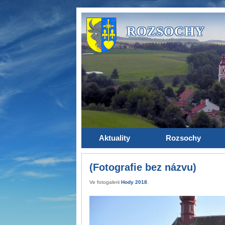
ROZSOCHY
Aktuality
Rozsochy
(Fotografie bez názvu)
Ve fotogalerii
Hody 2018
.