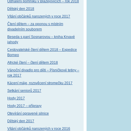
Odhalení pomníku v Blažejovicích – rok 2018
Dětský den 2018
Vítání občánků narozených v roce 2017
Čtení dětem – za oponou s místním
divadelním souborem
Beseda s paní Sosnarovou – kniha Krvavé
jahody
Cestovatelské čtení dětem 2018 – Expedice
Borneo
Africké čtení – čtení dětem 2018
Vánoční divadlo pro děti – Písničkové tetiny –
rok 2017
Kácení máje, rozsvěcení stromečku 2017
Setkání seniorů 2017
Hody 2017
Hody 2017 – přípravy
Otevírání opravené silnice
Dětský den 2017
Vítání občánků narozených v roce 2016