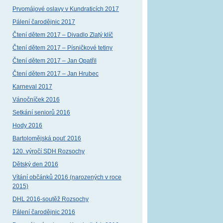
Prvomájové oslavy v Kundraticích 2017
Pálení čarodějnic 2017
Čtení dětem 2017 – Divadlo Zlatý klíč
Čtení dětem 2017 – Písničkové tetiny
Čtení dětem 2017 – Jan Opatřil
Čtení dětem 2017 – Jan Hrubec
Karneval 2017
Vánočníček 2016
Setkání seniorů 2016
Hody 2016
Bartolomějská pouť 2016
120. výročí SDH Rozsochy
Dětský den 2016
Vítání občánků 2016 (narozených v roce
2015)
DHL 2016-soutěž Rozsochy
Pálení čarodějnic 2016