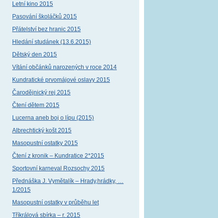
Letní kino 2015
Pasování školáčků 2015
Přátelství bez hranic 2015
Hledání studánek (13.6.2015)
Dětský den 2015
Vítání občánků narozených v roce 2014
Kundratické prvomájové oslavy 2015
Čarodějnický rej 2015
Čtení dětem 2015
Lucerna aneb boj o lípu (2015)
Albrechtický košt 2015
Masopustní ostatky 2015
Čtení z kronik – Kundratice 2*2015
Sportovní karneval Rozsochy 2015
Přednáška J. Vymětalík – Hrady,hrádky, …
1/2015
Masopustní ostatky v průběhu let
Tříkrálová sbírka – r. 2015