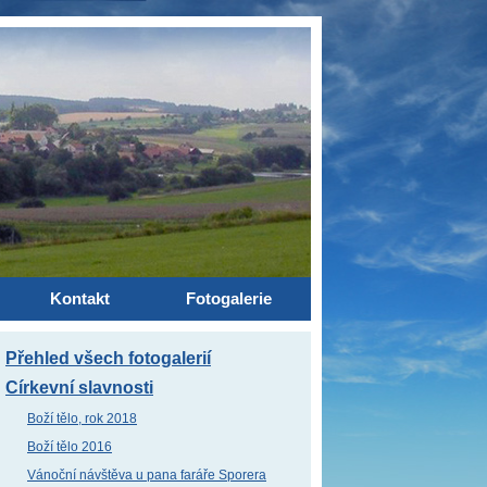
Kontakt
Fotogalerie
Přehled všech fotogalerií
Církevní slavnosti
Boží tělo, rok 2018
Boží tělo 2016
Vánoční návštěva u pana faráře Sporera