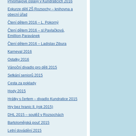
Prvomájové oslavy v Kundraticích 2016
Exkurze dětí ZŠ Rozsochy – knihovna a
obecní úřad
Čtení dětem 2016 – L. Pokorný
Čtení dětem 2016 – sl.Pavlačková,
Emillion,Paravánek
Čtení dětem 2016 – Ladislav Zibura
Karneval 2016
Ostatky 2016
Vánoční divadlo pro děti 2015
Setkání seniorů 2015
Cesta za poklady
Hody 2015
Hrátky s čertem – divadlo Kundratice 2015
Hry bez hranic II. (rok 2015)
DHL 2015 – soutěž v Rozsochách
Bartolomějská pouť 2015
Letní dovádění 2015