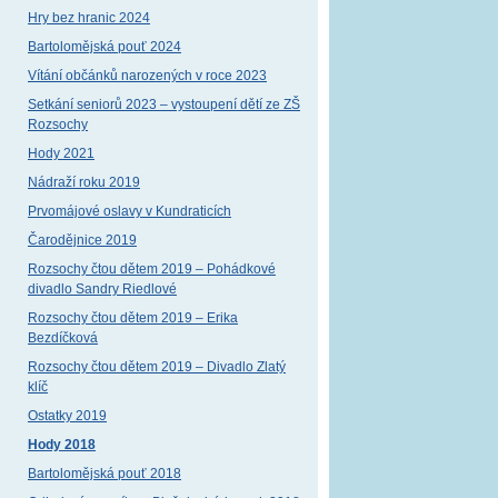
Hry bez hranic 2024
Bartolomějská pouť 2024
Vítání občánků narozených v roce 2023
Setkání seniorů 2023 – vystoupení dětí ze ZŠ
Rozsochy
Hody 2021
Nádraží roku 2019
Prvomájové oslavy v Kundraticích
Čarodějnice 2019
Rozsochy čtou dětem 2019 – Pohádkové
divadlo Sandry Riedlové
Rozsochy čtou dětem 2019 – Erika
Bezdíčková
Rozsochy čtou dětem 2019 – Divadlo Zlatý
klíč
Ostatky 2019
Hody 2018
Bartolomějská pouť 2018